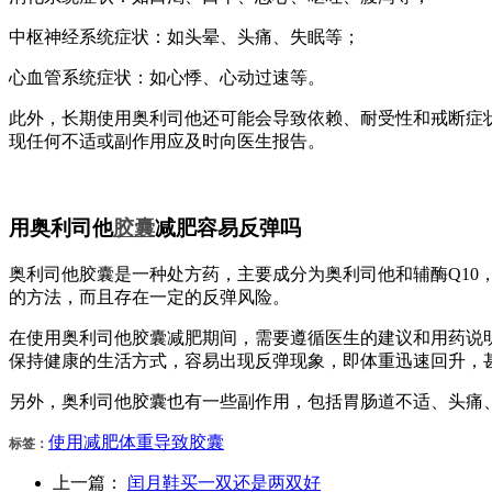
中枢神经系统症状：如头晕、头痛、失眠等；
心血管系统症状：如心悸、心动过速等。
此外，长期使用奥利司他还可能会导致依赖、耐受性和戒断症
现任何不适或副作用应及时向医生报告。
用奥利司他
胶囊
减肥容易反弹吗
奥利司他胶囊是一种处方药，主要成分为奥利司他和辅酶Q1
的方法，而且存在一定的反弹风险。
在使用奥利司他胶囊减肥期间，需要遵循医生的建议和用药说
保持健康的生活方式，容易出现反弹现象，即体重迅速回升，
另外，奥利司他胶囊也有一些副作用，包括胃肠道不适、头痛
使用
减肥
体重
导致
胶囊
标签：
上一篇：
闰月鞋买一双还是两双好