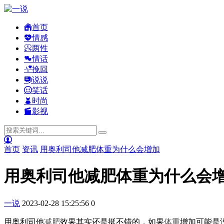
首页
情感
两性
情话
挽回
说说
笑话
时尚
影视
首页
资讯
用奥利司他减肥体重为什么会增加
用奥利司他减肥体重为什么会
一说
2023-02-28 15:25:56
0
用奥利司他
减肥
效果其实还是挺不错的，如果
体重
增加可能是