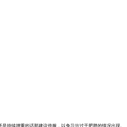
还是持续增重的话那建议停服，以免
导致
过于肥胖的情况出现。