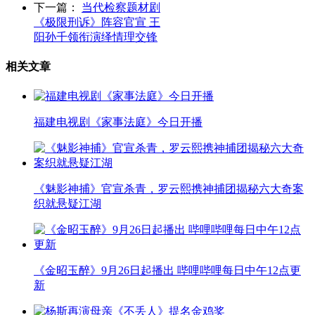
下一篇：
当代检察题材剧
《极限刑诉》阵容官宣 王
阳孙千领衔演绎情理交锋
相关文章
福建电视剧《家事法庭》今日开播
《魅影神捕》官宣杀青，罗云熙携神捕团揭秘六大奇案
织就悬疑江湖
《金昭玉醉》9月26日起播出 哔哩哔哩每日中午12点更
新