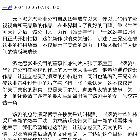
一说
2024-12-25 07:19:19
0
云南派之恋
影业
公司自2019年成立以来，便以其独特的影
视视角和高品质的作品，在业界树立了良好的口碑。继《牛气
冲天》之后，该公司又一力作《
滚烫
年华
》已于2024年12月4
日正式开机拍摄。这部新作以滇菜为纽带，讲述了三兄弟在餐
饮业的打拼故事，不仅展示了美食的魅力，也深入探讨了人物
间的情感与成长。
派之恋影业公司的董事长兼制片人张子豪
表示
，《滚烫年
华》是公司在影视创作上的又一次大胆尝试。他希望通过这部
作品，让
观众
感受到滇菜的独特魅力，同时也能看到三兄弟在
餐饮业奋斗过程中的艰辛与坚持。张子豪认为，这不仅仅是一
部关于美食的剧集，更是关于梦想、家庭和友情的故事，为
此，他还邀请了多年的朋友马瑜遥出演了该剧中的女一号李芷
蕾一角。
该剧的总导演郑博予在接受采访时提到，《滚烫年华》将
采用全新的叙事手法，力求给观众带来耳目一新的观看体验。
他表示：我们希望通过这部剧，让观众感受到云南的风土人
情，以及滇菜背后蕴含的文化意义。为了达到这个目标，剧组