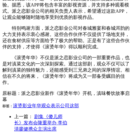
验。据悉，该APP将包含丰富的影视资源，并支持多种观看模
式。派之恋影业公司的相关负责人表示，希望通过这款APP，
让观众能够随时随地享受到优质的影视作品。
特别鸣谢方面，派之恋影业公司对春城雅宴和春城洱韵的
大力支持表示衷心感谢。这些合作伙伴不仅提供了场地支持，
还在食材供应等方面给予了极大的帮助。正是有了这些合作伙
伴的支持，才使得《滚烫年华》得以顺利完成。
《滚烫年华》不仅是派之恋影业公司的一部重要作品，也
是对滇菜文化的一次深刻探索。通过这部剧，观众不仅可以了
解到滇菜的独特魅力，还能感受到三兄弟之间的深厚情谊。相
信在不久的将来，《滚烫年华》将成为又一部备受瞩目的佳
作。
原标题：派之恋影业新作《滚烫年华》开机，滇味餐饮故事启
幕
滚烫
影业
年华
观众
表示
公司
这部
标签：
上一篇：
剧集《傻儿师
长》发布会隆重举办 李伯
清廖健携众主演出席