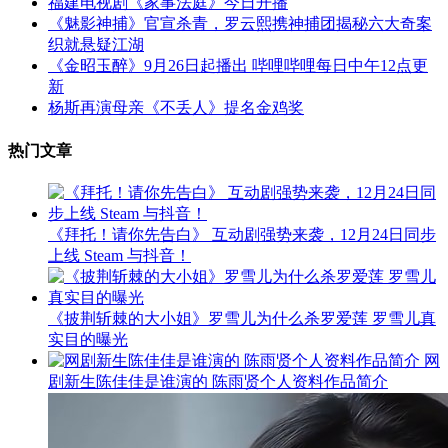
福建电视剧《家事法庭》今日开播
《魅影神捕》官宣杀青，罗云熙携神捕团揭秘六大奇案
织就悬疑江湖
《金昭玉醉》9月26日起播出 哔哩哔哩每日中午12点更
新
杨斯再演母亲《不丢人》提名金鸡奖
热门文章
《拜托！请你先告白》 互动剧强势来袭，12月24日同步
上线 Steam 与抖音！
《披荆斩棘的大小姐》罗雪儿为什么杀罗爱莲 罗雪儿真
实目的曝光
网
剧新生陈佳佳是谁演的 陈雨贤个人资料作品简介