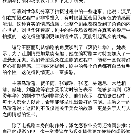
在剧本打磨和场景设计上都下足了功夫。
导演刘世华则分享了拍摄过程中的一些趣事。他说：演员
们在拍摄过程中都非常投入，有时候甚至会因为角色的情感而
流泪。这种真实的情感流露，让整个剧组都感受到了角色的内
心世界。刘世华还透露，剧中的许多场景都是在真实的餐厅中
拍摄的，这使得整部剧更加贴近生活，更能引起观众的共鸣。
编导王丽丽则从编剧的角度谈到了《滚烫年华》。她表
示，为了让剧情更加紧凑有趣，她在编写剧本时特意加入了一
些悬念元素。我们希望观众在追剧的过程中，能够一直保持好
奇心和期待感。王丽丽还提到，剧中的每个角色都有自己鲜明
的个性，这使得剧情更加丰富多彩。
主演马瑜遥、贺子雨、张耀玮、张迈、林远尽、木然相
翁、戚婕、刘盈池等在接受采访时纷纷表示，能够参与到《滚
烫年华》的制作中感到非常荣幸。他们表示，在拍摄过程中，
每个人都全力以赴，希望能够呈现出最好的表演。主演之一的
马瑜遥说：这部剧不仅仅是关于美食的故事，更是关于人与人
之间情感的纽带。
除了电视剧本身的制作外，派之恋影业公司还将同步推出
自己的观影APP。这一举措旨在为观众提供更加便捷的观影体