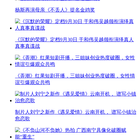
杨斯再演母亲《不丢人》提名金鸡奖
《沉默的荣耀》定档9月30日 于和伟吴越领衔演绎真人
真事真谍战
《弄潮》红果短剧开播，三姐妹创业热度破圈，女性情
谊引爆观众共鸣
制片人刘宁之新作《遇见爱情》云南开机， 谱写小镇治
愈恋歌