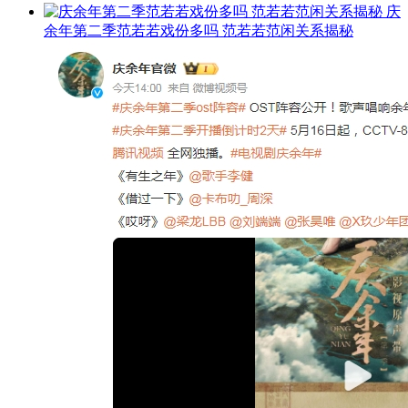
庆
余年第二季范若若戏份多吗 范若若范闲关系揭秘