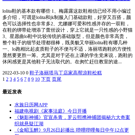
lolita鞋的基本款有哪些 1、梅露露这款鞋相信已经不用小编过
多介绍，可谓是lolita和jk制服入门基础款鞋，好穿又百搭，颜
色可以选择性也非常多2、尤娜娜可爱和性感并存的一双鞋，
在鞋的绑带处增添了蕾丝设计，穿上它就是一只性感的小野猫
3、星愿曲lo鞋中比较传统的基础版型，但是颜色非常高贵，
整个鞋子的细节处理都很棒，既美貌又华丽lolita鞋有哪几种
一、lo跑相比起皮质鞋子的不便与不适，洛丽塔跑鞋的方便性
显然要更胜一筹。尤其是对于还在上课的学生党来说，跑鞋的
休闲感更是其他鞋子无法取代的。在匆忙赶往教室的途...
2022-03-10
0
鞋子
洛丽塔
马丁
店家
高帮
凉鞋
松糕
1
2
3
4
5
6
7
8
9
10
下页
页尾
最近发表
水族日历网APP
福建电视剧《家事法庭》今日开播
《魅影神捕》官宣杀青，罗云熙携神捕团揭秘六大奇案
织就悬疑江湖
《金昭玉醉》9月26日起播出 哔哩哔哩每日中午12点更