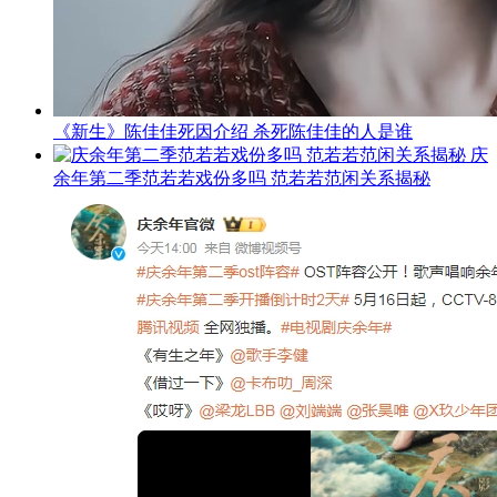
《新生》陈佳佳死因介绍 杀死陈佳佳的人是谁
庆
余年第二季范若若戏份多吗 范若若范闲关系揭秘