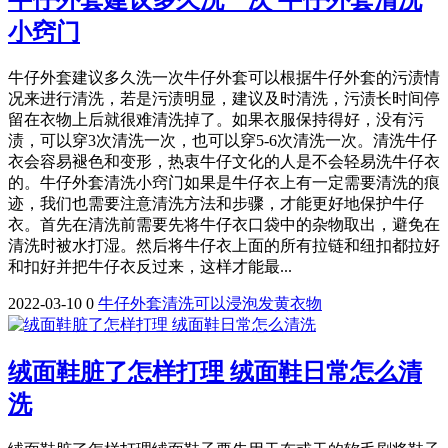
牛仔外套建议多久洗一次 牛仔外套清洗
小窍门
牛仔外套建议多久洗一次牛仔外套可以根据牛仔外套的污渍情
况来进行清洗，若是污渍明显，建议及时清洗，污渍长时间停
留在衣物上后就很难清洗掉了。如果衣服保持得好，没有污
渍，可以穿3次清洗一次，也可以穿5-6次清洗一次。清洗牛仔
衣会容易褪色和变形，热衷牛仔文化的人是不会轻易洗牛仔衣
的。牛仔外套清洗小窍门如果是牛仔衣上有一定需要清洗的痕
迹，我们也需要注意清洗方法和步骤，才能更好地保护牛仔
衣。首先在清洗前需要先将牛仔衣口袋中的杂物取出，避免在
清洗时被水打湿。然后将牛仔衣上面的所有拉链和纽扣都拉好
和扣好并把牛仔衣反过来，这样才能最...
2022-03-10
0
牛仔
外套
清洗
可以
浸泡
发黄
衣物
绒面鞋脏了怎样打理 绒面鞋日常怎么清
洗