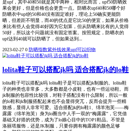
是upf，其中40和50就是其中两种，相对比而言，upf50防晒效
果会更好，但是价格也会更贵一点。防晒衣upf40和50哪个好
防晒衣中upf的50和40没有固定谁好，理论上50确实更能防
晒，但差距不明显，而40的优点是它比50的便宜，如果从价格
来比有些人会觉得40好因为它划算，但从防晒来比有的人觉得
50好，所以这个问题就没有固定答案。按照规定，防晒衣的
upf达到40就可以防晒了，但如果达到...
2023-02-27
0
防晒
指数
紫外线
效果
upf
可以
织物
lolita鞋子可以搭配jk吗 适合搭配jk的lo鞋
lolita鞋子可以搭配jk吗 lolita鞋子是可以搭配jk制服的。lolita鞋
子的种类也非常多，大多数都是小皮鞋，也有一些运动鞋。而
jk制服的包容性比较强，对鞋子搭配没有什么限制，所以一般
的lo鞋和jk制服搭配起来也不会显得突兀，反而会提升一些精
致感，显得人非常可爱。适合搭配jk的lo鞋1、绵羊泡芙——梅
露露（绵羊泡芙）身为lo圈当中人手一双的“梅露露”，它凭借
基础又好搭的优势，成为了lo娘心目中的TOP1鞋品。不管是
洛丽塔服饰，还是JK制服，只要你拥有梅露露的颜色足够