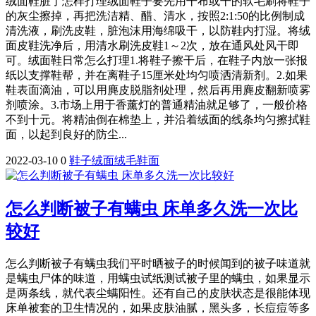
绒面鞋脏了怎样打理绒面鞋子要先用干布或干的软毛刷将鞋子
的灰尘擦掉，再把洗洁精、醋、清水，按照2:1:50的比例制成
清洗液，刷洗皮鞋，脏泡沫用海绵吸干，以防鞋内打湿。将绒
面皮鞋洗净后，用清水刷洗皮鞋1～2次，放在通风处风干即
可。绒面鞋日常怎么打理1.将鞋子擦干后，在鞋子内放一张报
纸以支撑鞋帮，并在离鞋子15厘米处均匀喷洒清新剂。2.如果
鞋表面滴油，可以用麂皮脱脂剂处理，然后再用麂皮翻新喷雾
剂喷涂。3.市场上用于香薰灯的普通精油就足够了，一般价格
不到十元。将精油倒在棉垫上，并沿着绒面的线条均匀擦拭鞋
面，以起到良好的防尘...
2022-03-10
0
鞋子
绒面
绒毛
鞋面
怎么判断被子有螨虫 床单多久洗一次比
较好
怎么判断被子有螨虫我们平时晒被子的时候闻到的被子味道就
是螨虫尸体的味道，用螨虫试纸测试被子里的螨虫，如果显示
是两条线，就代表尘螨阳性。还有自己的皮肤状态是很能体现
床单被套的卫生情况的，如果皮肤油腻，黑头多，长痘痘等多