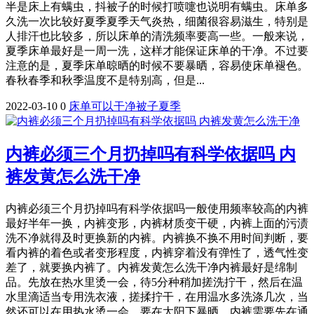
半是床上有螨虫，抖被子的时候打喷嚏也说明有螨虫。床单多
久洗一次比较好夏季夏季天气炎热，细菌很容易滋生，特别是
人排汗也比较多，所以床单的清洗频率要高一些。一般来说，
夏季床单最好是一周一洗，这样才能保证床单的干净。不过要
注意的是，夏季床单晾晒的时候不要暴晒，容易使床单褪色。
春秋春季和秋季温度不是特别高，但是...
2022-03-10
0
床单
可以
干净
被子
夏季
内裤必须三个月扔掉吗有科学依据吗 内
裤发黄怎么洗干净
内裤必须三个月扔掉吗有科学依据吗一般使用频率较高的内裤
最好半年一换，内裤变形，内裤材质变干硬，内裤上面的污渍
洗不净就得及时更换新的内裤。内裤换不换不用时间判断，要
看内裤的着色或者变形程度，内裤穿着没有弹性了，透气性变
差了，就要换内裤了。内裤发黄怎么洗干净内裤最好是绵制
品。先放在热水里烫一会，待5分种稍加搓洗拧干，然后在温
水里滴适当专用洗衣液，搓揉拧干，在用温水多洗涤几次，当
然还可以在用热水烫一会，要在太阳下暴晒。内裤需要先在通