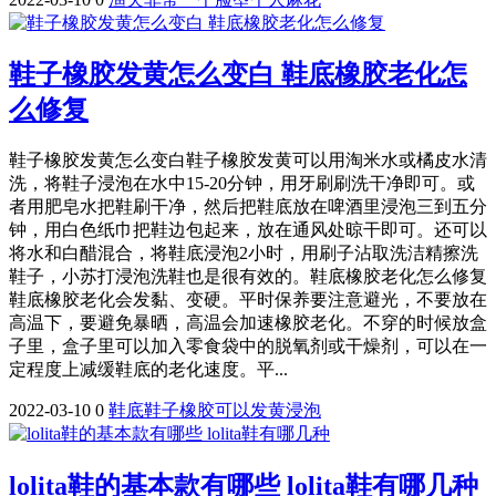
鞋子橡胶发黄怎么变白 鞋底橡胶老化怎
么修复
鞋子橡胶发黄怎么变白鞋子橡胶发黄可以用淘米水或橘皮水清
洗，将鞋子浸泡在水中15-20分钟，用牙刷刷洗干净即可。或
者用肥皂水把鞋刷干净，然后把鞋底放在啤酒里浸泡三到五分
钟，用白色纸巾把鞋边包起来，放在通风处晾干即可。还可以
将水和白醋混合，将鞋底浸泡2小时，用刷子沾取洗洁精擦洗
鞋子，小苏打浸泡洗鞋也是很有效的。鞋底橡胶老化怎么修复
鞋底橡胶老化会发黏、变硬。平时保养要注意避光，不要放在
高温下，要避免暴晒，高温会加速橡胶老化。不穿的时候放盒
子里，盒子里可以加入零食袋中的脱氧剂或干燥剂，可以在一
定程度上减缓鞋底的老化速度。平...
2022-03-10
0
鞋底
鞋子
橡胶
可以
发黄
浸泡
lolita鞋的基本款有哪些 lolita鞋有哪几种