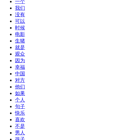
一个
我们
没有
可以
时候
电影
生猪
就是
观众
因为
幸福
中国
对方
他们
如果
个人
句子
快乐
喜欢
不是
男人
孩子