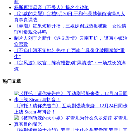
新
杨斯再演母亲《不丢人》提名金鸡奖
《沉默的荣耀》定档9月30日 于和伟吴越领衔演绎真人
真事真谍战
《弄潮》红果短剧开播，三姐妹创业热度破圈，女性情
谊引爆观众共鸣
制片人刘宁之新作《遇见爱情》云南开机， 谱写小镇治
愈恋歌
《不负山河不负她》热拍 广西南宁具像化破圈赋能“重
生”
《定风波》收官，陈宥维告别“风清浊”：一场成长的淬
炼
热门文章
《拜托！请你先告白》 互动剧强势来袭，12月24日同步
上线 Steam 与抖音！
《披荆斩棘的大小姐》罗雪儿为什么杀罗爱莲 罗雪儿真