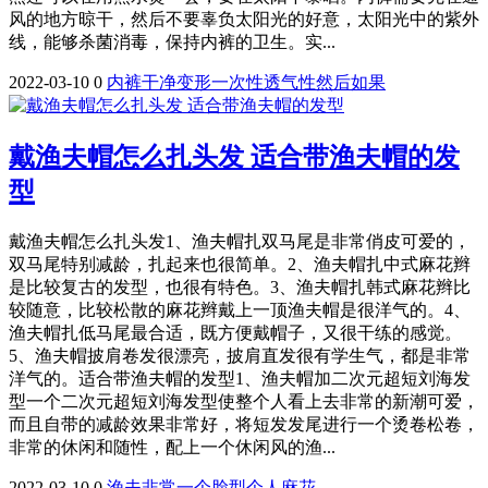
风的地方晾干，然后不要辜负太阳光的好意，太阳光中的紫外
线，能够杀菌消毒，保持内裤的卫生。实...
2022-03-10
0
内裤
干净
变形
一次性
透气性
然后
如果
​戴渔夫帽怎么扎头发 适合带渔夫帽的发
型
戴渔夫帽怎么扎头发1、渔夫帽扎双马尾是非常俏皮可爱的，
双马尾特别减龄，扎起来也很简单。2、渔夫帽扎中式麻花辫
是比较复古的发型，也很有特色。3、渔夫帽扎韩式麻花辫比
较随意，比较松散的麻花辫戴上一顶渔夫帽是很洋气的。4、
渔夫帽扎低马尾最合适，既方便戴帽子，又很干练的感觉。
5、渔夫帽披肩卷发很漂亮，披肩直发很有学生气，都是非常
洋气的。适合带渔夫帽的发型1、渔夫帽加二次元超短刘海发
型一个二次元超短刘海发型使整个人看上去非常的新潮可爱，
而且自带的减龄效果非常好，将短发发尾进行一个烫卷松卷，
非常的休闲和随性，配上一个休闲风的渔...
2022-03-10
0
渔夫
非常
一个
脸型
个人
麻花