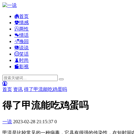
首页
情感
两性
情话
挽回
说说
笑话
时尚
影视
首页
资讯
得了甲流能吃鸡蛋吗
得了甲流能吃鸡蛋吗
一说
2023-02-28 21:15:37
0
甲流是比较常见的一种病毒，它具有很强的传染性，在短时间