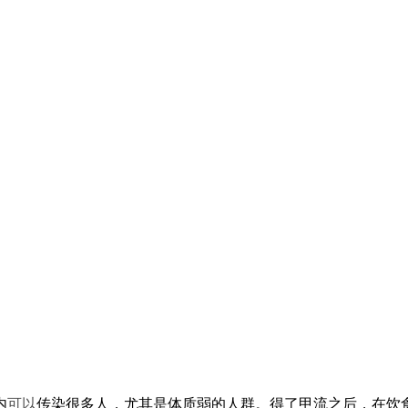
内
可以
传染很多人，尤其是体质弱的人群。得了甲流之后，在饮