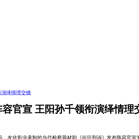
衔演绎情理交锋
容官宣 王阳孙千领衔演绎情理
，友佐影业承制的当代检察题材剧《
极限
刑诉》发布阵容官宣