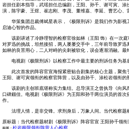
岩担任剧本指导，武瑶担任总编剧，王阳、孙千、谢可寅、涂
演，陈宇豪、王煜、崔志刚、李茂、董维嘉、李延、曹艺心、
华策集团总裁傅斌星表示，《极限刑诉》是我们作为影视工
启迪心智的作品。
该剧讲述了冷静理智的检察官徐如林（王阳 饰）在一次庭审
对罗迅的挑战，坦然接招，两人屡屡交手中，三年前导致罗迅
如林的良苦用心，二人对峙的尖刺被软化，误会逐渐消融。最
电视剧《极限刑诉》以检察工作中最主要的刑诉任务为基底
此次首发的阵容官宣海报紧密贴合剧集的核心主题，聚焦于
王阳、谢可寅领衔的检察官阵营，以及由孙千、涂松岩领衔的
该剧的主创班底堪称实力集结。总导演王之曾执导《向风而
口碑颇佳。电视剧《极限刑诉》为王阳和孙千两位演员的首次
作。
法理人情，是非交锋。求刑身后，万象人间。当代检察题材
原标题：当代检察题材剧《极限刑诉》阵容官宣 王阳孙千领衔
松岩
极限
领衔
阵营
人心
检察
标签：