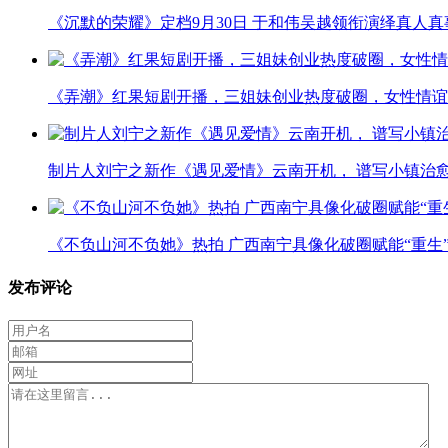
《沉默的荣耀》定档9月30日 于和伟吴越领衔演绎真人
《弄潮》红果短剧开播，三姐妹创业热度破圈，女性情谊
制片人刘宁之新作《遇见爱情》云南开机， 谱写小镇治
《不负山河不负她》热拍 广西南宁具像化破圈赋能“重生
发布评论