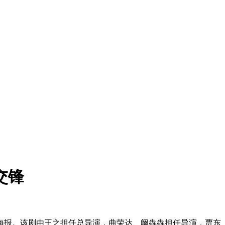
交锋
海报。该剧由王之担任总导演，曲荣达、阚犇犇担任导演，贾东