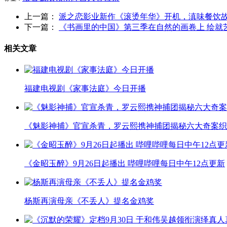
上一篇：
派之恋影业新作《滚烫年华》开机，滇味餐饮
下一篇：
《书画里的中国》第三季在自然的画卷上 绘就
相关文章
福建电视剧《家事法庭》今日开播
《魅影神捕》官宣杀青，罗云熙携神捕团揭秘六大奇案织
《金昭玉醉》9月26日起播出 哔哩哔哩每日中午12点更新
杨斯再演母亲《不丢人》提名金鸡奖