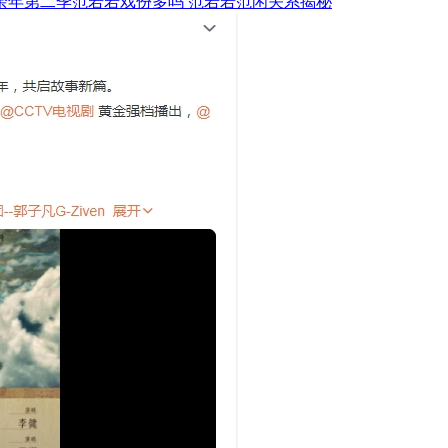
余年第二季范若若戏份多吗 范若若范闲关系揭秘