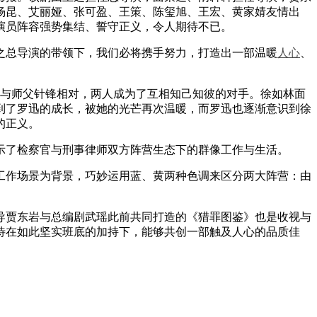
杨昆、艾丽娅、张可盈、王策、陈玺旭、王宏、黄家婧友情出
演员阵容强势集结、誓守正义，令人期待不已。
总导演的带领下，我们必将携手努力，打造出一部温暖
人心
、
与师父针锋相对，两人成为了互相知己知彼的对手。徐如林面
到了罗迅的成长，被她的光芒再次温暖，而罗迅也逐渐意识到徐
的正义。
了检察官与刑事律师双方阵营生态下的群像工作与生活。
作场景为背景，巧妙运用蓝、黄两种色调来区分两大阵营：由
。
贾东岩与总编剧武瑶此前共同打造的《猎罪图鉴》也是收视与
待在如此坚实班底的加持下，能够共创一部触及人心的品质佳