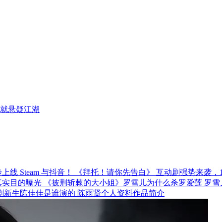
就悬疑江湖
《拜托！请你先告白》 互动剧强势来袭，12月
《披荆斩棘的大小姐》罗雪儿为什么杀罗爱莲 罗雪
剧新生陈佳佳是谁演的 陈雨贤个人资料作品简介