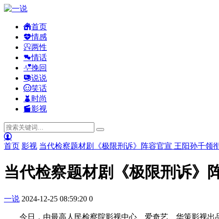
首页
情感
两性
情话
挽回
说说
笑话
时尚
影视
首页
影视
当代检察题材剧《极限刑诉》阵容官宣 王阳孙千领
当代检察题材剧《极限刑诉》阵
一说
2024-12-25 08:59:20
0
今日，由最高人民检察院影视中心、爱奇艺、华策影视出品