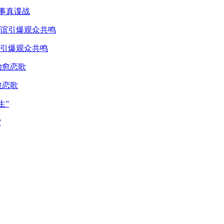
真事真谍战
引爆观众共鸣
愈恋歌
”