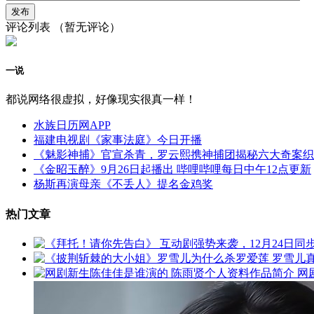
评论列表
（暂无评论）
一说
都说网络很虚拟，好像现实很真一样！
水族日历网APP
福建电视剧《家事法庭》今日开播
《魅影神捕》官宣杀青，罗云熙携神捕团揭秘六大奇案织
《金昭玉醉》9月26日起播出 哔哩哔哩每日中午12点更新
杨斯再演母亲《不丢人》提名金鸡奖
热门文章
网