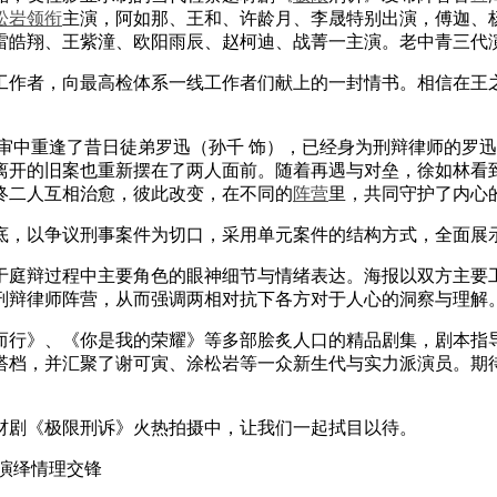
松岩
领衔
主演，阿如那、王和、许龄月、李晟特别出演，傅迦、
雷皓翔、王紫潼、欧阳雨辰、赵柯迪、战菁一主演。老中青三代
作者，向最高检体系一线工作者们献上的一封情书。相信在王之
中重逢了昔日徒弟罗迅（孙千 饰），已经身为刑辩律师的罗迅
离开的旧案也重新摆在了两人面前。随着再遇与对垒，徐如林看
终二人互相治愈，彼此改变，在不同的
阵营
里，共同守护了内心
，以争议刑事案件为切口，采用单元案件的结构方式，全面展示
庭辩过程中主要角色的眼神细节与情绪表达。海报以双方主要工
刑辩律师阵营，从而强调两相对抗下各方对于人心的洞察与理解
行》、《你是我的荣耀》等多部脍炙人口的精品剧集，剧本指导
搭档，并汇聚了谢可寅、涂松岩等一众新生代与实力派演员。期
剧《极限刑诉》火热拍摄中，让我们一起拭目以待。
演绎情理交锋