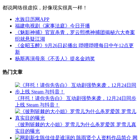
都说网络很虚拟，好像现实很真一样！
水族日历网APP
福建电视剧《家事法庭》今日开播
《魅影神捕》官宣杀青，罗云熙携神捕团揭秘六大奇案
织就悬疑江湖
《金昭玉醉》9月26日起播出 哔哩哔哩每日中午12点更
新
杨斯再演母亲《不丢人》提名金鸡奖
热门文章
《拜托！请你先告白》 互动剧强势来袭，12月24日同步
上线 Steam 与抖音！
《披荆斩棘的大小姐》罗雪儿为什么杀罗爱莲 罗雪儿真
实目的曝光
网