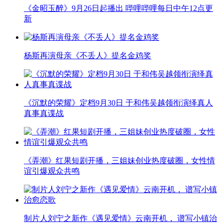
《金昭玉醉》9月26日起播出 哔哩哔哩每日中午12点更
新
杨斯再演母亲《不丢人》提名金鸡奖
《沉默的荣耀》定档9月30日 于和伟吴越领衔演绎真人
真事真谍战
《弄潮》红果短剧开播，三姐妹创业热度破圈，女性情
谊引爆观众共鸣
制片人刘宁之新作《遇见爱情》云南开机， 谱写小镇治