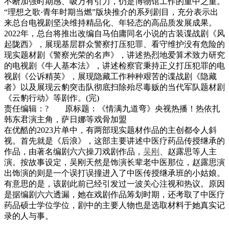
不断加强时期感、吸万有引力，仍是博物馆工作的重中之重。
“理想之歌·青年时期当燃”版块推介的系列剧目，充分表示出
来总台电视剧坚决维持精品化、年轻态的高品质发展成果。
2022年，总台将推出改编自马伯庸同名小说的古装谍战剧《风
起陇西》，展现基层群众警察打压犯罪、看守维护没有危险的
现实题材剧《警察光荣的名声》，讲述热烈地爱算术致力研究
的电视剧《牛人基本法》，讲述检察官秉持正义打压犯罪的电
视剧《公诉精英》，展现隐藏工作种种艰苦的谍战剧《隐藏
者》以及展现云豹突击队彻底扫除殆尽毒贩的当代军队题材剧
《云豹行动》等剧作。(完)
责任编辑：? 原标题：《情满九道弯》央视热播！热依扎
韩东君演主角，萨日娜等戏骨加盟
在优酷的2023片单中，有两部现实题材作品的主创都令人斜
视。首先就是《后浪》，这部主要讲述中医疗药品传授继承的
作品，由著名编剧六六操刀戏剧作品，
吴刚
、赵露思等人主
演。按故事设定，吴刚天然是饰演长辈老中医那位，赵露思演
出饰演的则是一个误打误撞进入了中医传授继承班的小姑娘。
有意思的是，该剧此前已经引发过一波关心注视和热议。原因
是据编剧六六透漏，她在戏剧作品筹划时期，还考取了中医疗
药品硕士学位学位，剧中的主要人物也是选取材料于她真实记
录的人与事。