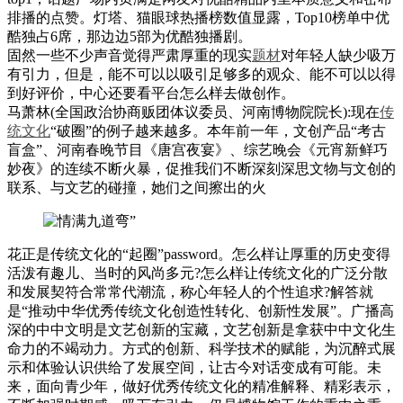
排播的点赞。灯塔、猫眼球热播榜数值显露，Top10榜单中优
酷独占6席，那边边5部为优酷独播剧。
固然一些不少声音觉得严肃厚重的现实
题材
对年轻人缺少吸万
有引力，但是，能不可以以吸引足够多的观众、能不可以以得
到好评价，中心还要看平台怎么样去做创作。
马萧林(全国政治协商贩团体议委员、河南博物院院长):现在
传
统文化
“破圈”的例子越来越多。本年前一年，文创产品“考古
盲盒”、河南春晚节目《唐宫夜宴》、综艺晚会《元宵新鲜巧
妙夜》的连续不断火暴，促推我们不断深刻深思文物与文创的
联系、与文艺的碰撞，她们之间擦出的火
花正是传统文化的“起圈”password。怎么样让厚重的历史变得
活泼有趣儿、当时的风尚多元?怎么样让传统文化的广泛分散
和发展契符合常常代潮流，称心年轻人的个性追求?解答就
是“推动中华优秀传统文化创造性转化、创新性发展”。广播高
深的中中文明是文艺创新的宝藏，文艺创新是拿获中中文化生
命力的不竭动力。方式的创新、科学技术的赋能，为沉醉式展
示和体验认识供给了发展空间，让古今对话变成有可能。未
来，面向青少年，做好优秀传统文化的精准解释、精彩表示，