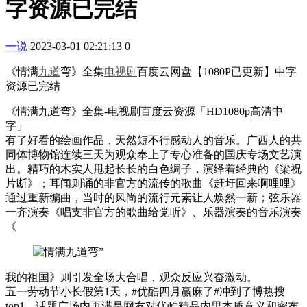
字资源已完结
一说
2023-03-01 02:21:13
0
《情满
九道
弯》全集
电视剧
百度云网盘【1080P已更新】中字
资源已完结
《情满九道弯》全集-电视剧百度云资源「HD1080p高清中
字」
有了好看的绘画作品，天然短不行感动人的音乐。广西人的共
同体博物馆连续三天为观众奉上了专心准备的国庆专场文艺演
出。精巧的木实人甩起长长的白色绸子，演绎着经典的《梁祝
片断》；耳闻则诵的非官方的流传的歌曲《赶圩回来啊哩哩》
通过重新编曲，当时的风尚的流行元素让人焕然一新；弦乐器
一齐演奏《唱支非官方的歌曲给党听》、乐器演奏的音乐演奏
《
我的祖国》则引发全场大合唱，观众反应兴奋激动。
五一劳动节小长假第1天，#优酷四月赢麻了#冲到了博热搜
top1，话题广场内页满是网友对优酷精品内里本质意义和密布