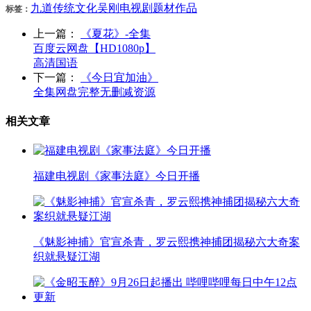
九道
传统文化
吴刚
电视剧
题材
作品
标签：
上一篇：
《夏花》-全集
百度云网盘【HD1080p】
高清国语
下一篇：
《今日宜加油》
全集网盘完整无删减资源
相关文章
福建电视剧《家事法庭》今日开播
《魅影神捕》官宣杀青，罗云熙携神捕团揭秘六大奇案
织就悬疑江湖