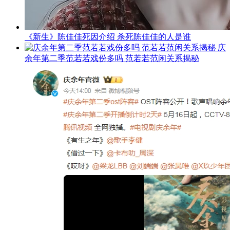
《新生》陈佳佳死因介绍 杀死陈佳佳的人是谁
庆
余年第二季范若若戏份多吗 范若若范闲关系揭秘