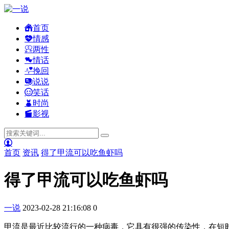
首页
情感
两性
情话
挽回
说说
笑话
时尚
影视
首页
资讯
得了甲流可以吃鱼虾吗
得了甲流可以吃鱼虾吗
一说
2023-02-28 21:16:08
0
甲流是最近比较流行的一种病毒，它具有很强的传染性，在短