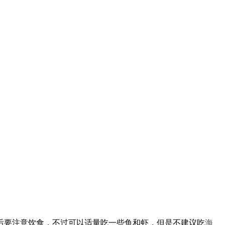
后要注意饮食，不过可以适量吃一些鱼和虾，但是不建议吃
海