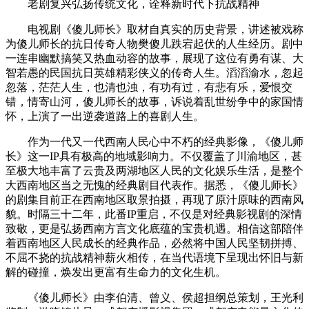
老剧复兴弘扬传统文化，诠释新时代下抗战精神
电视剧《傻儿师长》取材自真实的历史背景，讲述被戏称
为傻儿师长的抗日传奇人物樊傻儿跌宕起伏的人生经历。剧中
一连串幽默搞笑又热血动容的故事，展现了这位有勇有谋、大
智若愚的民国抗日英雄精彩侠义的传奇人生。滔滔渝水，忽起
忽落，茫茫人生，也清也浊，有功有过，有悲有乐，爱恨交
错，情寄山河，傻儿师长的故事，诉说着乱世纷争中的家国情
怀，上演了一出逆袭道路上的喜剧人生。
作为一代又一代西南人民心中不朽的经典影像，《傻儿师
长》这一IP具有极高的地域影响力。不仅覆盖了川渝地区，甚
至极大地丰富了云贵及两湖地区人民的文化娱乐生活，是整个
大西南地区当之无愧的经典剧目代表作。据悉，《傻儿师长》
的剧集目前正在西南地区取景拍摄，再现了原汁原味的西南风
貌。时隔三十二年，此番IP重启，不仅是对经典影视剧的深情
致敬，更是弘扬西南方言文化底蕴的宝贵机遇。相信这部陪伴
着西南地区人民成长的经典作品，必然将中国人民坚韧拼搏、
不屈不挠的抗战精神薪火相传，在当代语境下呈现出怀旧与新
解的碰撞，焕发出更富有生命力的文化生机。
《傻儿师长》由李伯清、曾义、侯超担纲总策划，王光利