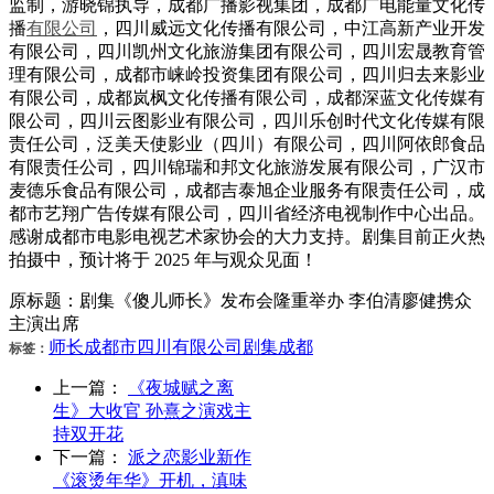
监制，游晓锦执导，成都广播影视集团，成都广电能量文化传
播
有限公司
，四川威远文化传播有限公司，中江高新产业开发
有限公司，四川凯州文化旅游集团有限公司，四川宏晟教育管
理有限公司，成都市崃岭投资集团有限公司，四川归去来影业
有限公司，成都岚枫文化传播有限公司，成都深蓝文化传媒有
限公司，四川云图影业有限公司，四川乐创时代文化传媒有限
责任公司，泛美天使影业（四川）有限公司，四川阿依郎食品
有限责任公司，四川锦瑞和邦文化旅游发展有限公司，广汉市
麦德乐食品有限公司，成都吉泰旭企业服务有限责任公司，成
都市艺翔广告传媒有限公司，四川省经济电视制作中心出品。
感谢成都市电影电视艺术家协会的大力支持。剧集目前正火热
拍摄中，预计将于 2025 年与观众见面！
原标题：剧集《傻儿师长》发布会隆重举办 李伯清廖健携众
主演出席
师长
成都市
四川
有限公司
剧集
成都
标签：
上一篇：
《夜城赋之离
生》大收官 孙熹之演戏主
持双开花
下一篇：
派之恋影业新作
《滚烫年华》开机，滇味