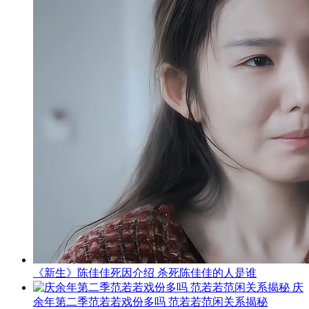
《新生》陈佳佳死因介绍 杀死陈佳佳的人是谁
庆
余年第二季范若若戏份多吗 范若若范闲关系揭秘