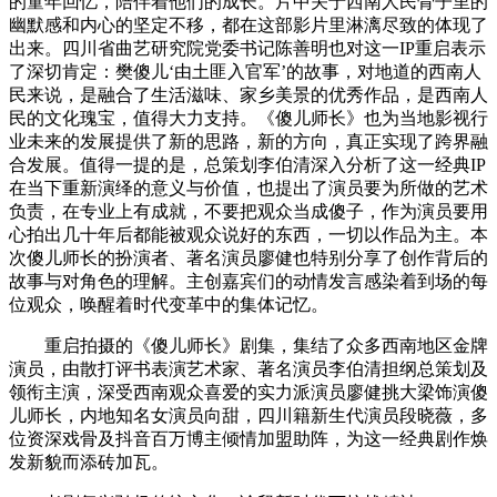
的童年回忆，陪伴着他们的成长。片中关于西南人民骨子里的
幽默感和内心的坚定不移，都在这部影片里淋漓尽致的体现了
出来。四川省曲艺研究院党委书记陈善明也对这一IP重启表示
了深切肯定：樊傻儿‘由土匪入官军’的故事，对地道的西南人
民来说，是融合了生活滋味、家乡美景的优秀作品，是西南人
民的文化瑰宝，值得大力支持。《傻儿师长》也为当地影视行
业未来的发展提供了新的思路，新的方向，真正实现了跨界融
合发展。值得一提的是，总策划李伯清深入分析了这一经典IP
在当下重新演绎的意义与价值，也提出了演员要为所做的艺术
负责，在专业上有成就，不要把观众当成傻子，作为演员要用
心拍出几十年后都能被观众说好的东西，一切以作品为主。本
次傻儿师长的扮演者、著名演员廖健也特别分享了创作背后的
故事与对角色的理解。主创嘉宾们的动情发言感染着到场的每
位观众，唤醒着时代变革中的集体记忆。
重启拍摄的《傻儿师长》剧集，集结了众多西南地区金牌
演员，由散打评书表演艺术家、著名演员李伯清担纲总策划及
领衔主演，深受西南观众喜爱的实力派演员廖健挑大梁饰演傻
儿师长，内地知名女演员向甜，四川籍新生代演员段晓薇，多
位资深戏骨及抖音百万博主倾情加盟助阵，为这一经典剧作焕
发新貌而添砖加瓦。