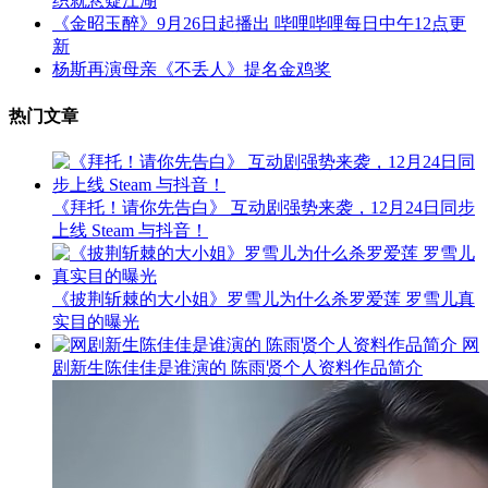
织就悬疑江湖
《金昭玉醉》9月26日起播出 哔哩哔哩每日中午12点更
新
杨斯再演母亲《不丢人》提名金鸡奖
热门文章
《拜托！请你先告白》 互动剧强势来袭，12月24日同步
上线 Steam 与抖音！
《披荆斩棘的大小姐》罗雪儿为什么杀罗爱莲 罗雪儿真
实目的曝光
网
剧新生陈佳佳是谁演的 陈雨贤个人资料作品简介