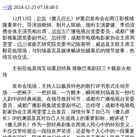
一说
2024-12-25 07:18:48
0
12月12日，
剧集
《傻儿
师长
》IP重启发布会在两江影视城
隆重举行。导演游晓锦、制片人陈杨，领衔主演廖健、李伯清
携全体主演亮相出席，
成都市
广播电视台党委委员，成都广播
影视集团党委副书记、总经理，成都市电视电影家协会主席周
雯雯，
四川
省曲艺研究院党委书记陈善明，威远县文联主席王
毅莅临现场，与到场嘉宾及媒体畅谈拍摄幕后的细节故事，热
情互动交流。
主创莅临真情互动重启经典 致敬巴蜀剧目三十载薪火相
传
发布会现场，主持人以极具特色的散打评书形式生动开
场，一把椅子、一把折扇、一方醒木，瞬间将到场嘉宾一秒代
入剧中的经典画面。在领导致辞环节，成都市广播电视台党委
委员，成都广播影视集团党委副书记、总经理，成都市电视电
影家协会主席周雯雯上台发言，深情分享了自己与《傻儿师
长》IP的渊源及其对自己人生道路上的重要影响，她讲述了
《傻儿师长》作为一部经典剧集在西南人民心中的特别意义，
不仅仅带给观众一段段欢声笑语，还是每个人心中的一段重要