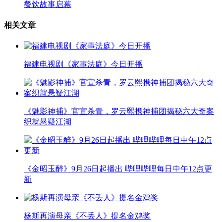
餐饮故事启幕
相关文章
福建电视剧《家事法庭》今日开播
《魅影神捕》官宣杀青，罗云熙携神捕团揭秘六大奇案
织就悬疑江湖
《金昭玉醉》9月26日起播出 哔哩哔哩每日中午12点更
新
杨斯再演母亲《不丢人》提名金鸡奖