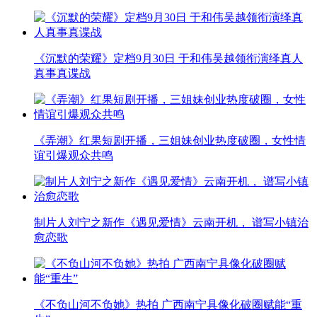
《沉默的荣耀》定档9月30日 于和伟吴越领衔演绎真人
真事真谍战
《弄潮》红果短剧开播，三姐妹创业热度破圈，女性情
谊引爆观众共鸣
制片人刘宁之新作《遇见爱情》云南开机， 谱写小镇治
愈恋歌
《不负山河不负她》热拍 广西南宁具像化破圈赋能“重