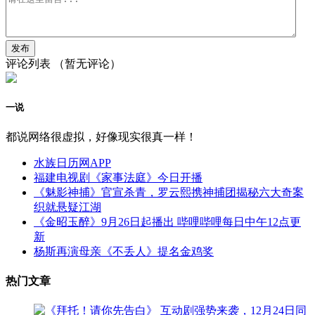
评论列表
（暂无评论）
一说
都说网络很虚拟，好像现实很真一样！
水族日历网APP
福建电视剧《家事法庭》今日开播
《魅影神捕》官宣杀青，罗云熙携神捕团揭秘六大奇案
织就悬疑江湖
《金昭玉醉》9月26日起播出 哔哩哔哩每日中午12点更
新
杨斯再演母亲《不丢人》提名金鸡奖
热门文章