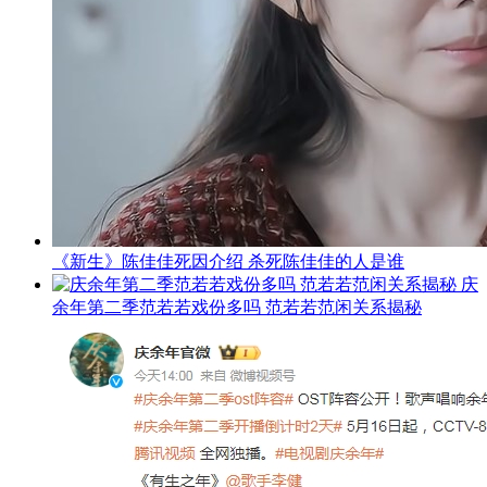
《新生》陈佳佳死因介绍 杀死陈佳佳的人是谁
庆
余年第二季范若若戏份多吗 范若若范闲关系揭秘