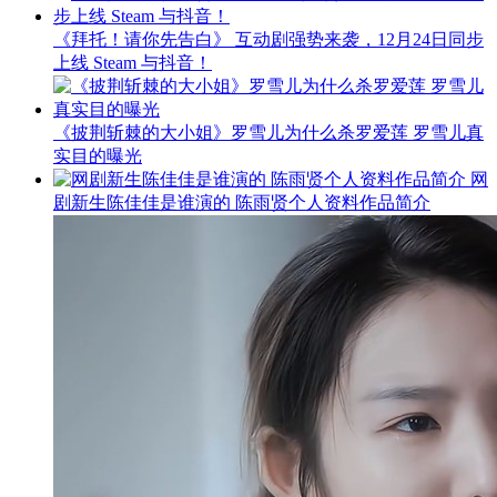
《拜托！请你先告白》 互动剧强势来袭，12月24日同步
上线 Steam 与抖音！
《披荆斩棘的大小姐》罗雪儿为什么杀罗爱莲 罗雪儿真
实目的曝光
网
剧新生陈佳佳是谁演的 陈雨贤个人资料作品简介