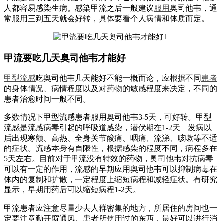
人都容易感染生病。感染甲流之后一般建议
服用
奥司他韦，通
常服用三到五天就会好转，具体要看个人病情和体质而定。
甲流要吃几天奥司他韦才能好
甲型
流感
吃奥司他韦几天能好不能一概而论，应根据不同
患者
的身体情况、病情程度以及对
药物
的敏感程度来决定，不同的
患者治愈时间一般不同。
多数情况下甲型流感患者服用奥司他韦3-5天，可好转。甲型
流感是流感病毒引起的呼吸道感染，潜伏期在1-2天，发病以
后出现寒颤、高热、全身关节酸痛、咽痛、流涕、咳嗽等不适
的症状。流感本身有自限性，根据感染的程度不同，病程多在
5天左右。目前对于甲流没有特效的药物，奥司他韦对抗病毒
可以有一定的作用，流感的早期应用奥司他韦可以抑制病毒在
体内的复制和扩散，一定程度上缩短病程和减轻症状。有研究
显示，早期用药后可以缩短病程1-2天。
甲流患者应注意尽量少去人群密集的地方，所居住的房间也一
定要注意勤开窗通风。患者所使用过的东西，最好可以进行消