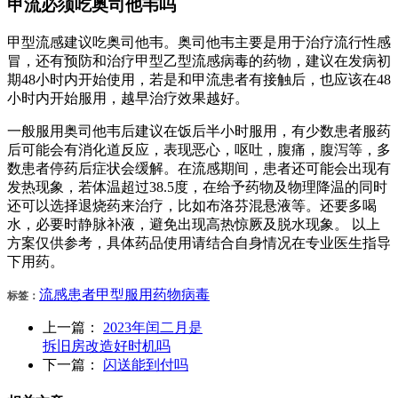
甲流必须吃奥司他韦吗
甲型流感建议吃奥司他韦。奥司他韦主要是用于治疗流行性感
冒，还有预防和治疗甲型乙型流感病毒的药物，建议在发病初
期48小时内开始使用，若是和甲流患者有接触后，也应该在48
小时内开始服用，越早治疗效果越好。
一般服用奥司他韦后建议在饭后半小时服用，有少数患者服药
后可能会有消化道反应，表现恶心，呕吐，腹痛，腹泻等，多
数患者停药后症状会缓解。在流感期间，患者还可能会出现有
发热现象，若体温超过38.5度，在给予药物及物理降温的同时
还可以选择退烧药来治疗，比如布洛芬混悬液等。还要多喝
水，必要时静脉补液，避免出现高热惊厥及脱水现象。 以上
方案仅供参考，具体药品使用请结合自身情况在专业医生指导
下用药。
流感
患者
甲型
服用
药物
病毒
标签：
上一篇：
2023年闰二月是
拆旧房改造好时机吗
下一篇：
闪送能到付吗