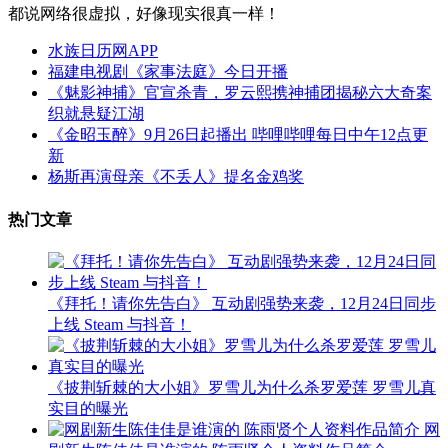
都说网络很虚拟，好像现实很真一样！
水族日历网APP
福建电视剧《家事法庭》今日开播
《魅影神捕》官宣杀青，罗云熙携神捕团揭秘六大奇案
织就悬疑江湖
《金昭玉醉》9月26日起播出 哔哩哔哩每日中午12点更
新
杨斯再演母亲《不丢人》提名金鸡奖
热门文章
《拜托！请你先告白》 互动剧强势来袭，12月24日同步
上线 Steam 与抖音！
《披荆斩棘的大小姐》罗雪儿为什么杀罗爱莲 罗雪儿真
实目的曝光
网