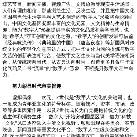
综艺节目、新闻直播、视频广告、文博旅游等现实生活场景，
人们有理由相信，那些测绘生活、反映生活，并且把中国文化
基因与当代生活美学融入艺术创造的“数字人”形象将会脱颖而
出。中国文化基因凝聚丰富的文化元素、人文精神与生命情
趣，能为“数字人”形象提供坚实的文化品质和美学智慧，也
是“数字人”守正创新的文化之源。“数字人”的创新发展可借鉴
《经典咏流传》《典籍里的中国》《唐宫夜宴》等新国风对传
统文化的年轻化创意表达方式，把中华文化内涵的提炼与数字
文艺的创新表达相结合，使数字文艺生长与当代美学语法相契
合，从传统跨向当代，从古典迈向时尚，创造更多具备中华文
化气韵又自带“流量”的“数字人”形象，不断提升数字文艺生命
力。
努力彰显时代审美旨趣
虚拟偶像、二次元、Z世代是“数字人”文化的关键词，也
一度成为青年亚文化的符号标签。随着技术、资本、市场、政
策等多重因素作用，以及Z世代成长为自觉拥抱传统文化的创
造主体和消费主体，“数字人”开始突破圈层区隔，借力“科技
+文化”风口逐渐跃入主流文化视野，频频出现在冬奥会、春节
晚会、新闻直播等重要文化平台。“数字人”在虚实交融和突
破“次元壁”的发展模式中，正以新链接方式、新审美体验和新