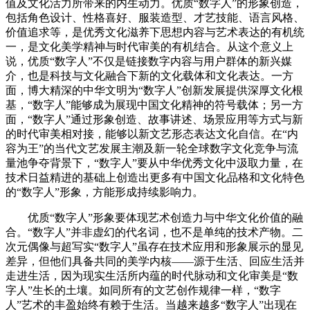
值及文化活力所带来的内生动力。优质“数字人”的形象创造，
包括角色设计、性格喜好、服装造型、才艺技能、语言风格、
价值追求等，是优秀文化滋养下思想内容与艺术表达的有机统
一，是文化美学精神与时代审美的有机结合。从这个意义上
说，优质“数字人”不仅是链接数字内容与用户群体的新兴媒
介，也是科技与文化融合下新的文化载体和文化表达。一方
面，博大精深的中华文明为“数字人”创新发展提供深厚文化根
基，“数字人”能够成为展现中国文化精神的符号载体；另一方
面，“数字人”通过形象创造、故事讲述、场景应用等方式与新
的时代审美相对接，能够以新文艺形态表达文化自信。在“内
容为王”的当代文艺发展主潮及新一轮全球数字文化竞争与流
量池争夺背景下，“数字人”要从中华优秀文化中汲取力量，在
技术日益精进的基础上创造出更多有中国文化品格和文化特色
的“数字人”形象，方能形成持续影响力。
优质“数字人”形象要体现艺术创造力与中华文化价值的融
合。“数字人”并非虚幻的代名词，也不是单纯的技术产物。二
次元偶像与超写实“数字人”虽存在技术应用和形象展示的显见
差异，但他们具备共同的美学内核——源于生活、回应生活并
走进生活，因为现实生活所内蕴的时代脉动和文化审美是“数
字人”生长的土壤。如同所有的文艺创作规律一样，“数字
人”艺术的丰盈始终有赖于生活。当越来越多“数字人”出现在