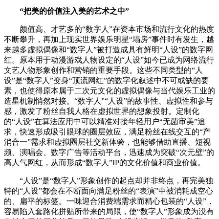
“把美的价值注入美的艺术之中”
颜值高、才艺多的“数字人”在资本市场和流行文化的热度
不断攀升，再加上现实世界娱乐明星“塌房”事件时有发生，越
来越多虚拟偶像和“数字人”被打造成具有鲜明“人设”的数字网
红。原本用于动漫游戏人物设定的“人设”如今已成为网络流行
文艺人物形象创作和营销的重要手段。这些不同类型的“人
设”是“数字人”变身“顶流网红”的数字化叙述中不可或缺的要
素，也使得原本属于二次元文化的虚拟偶像与当代娱乐工业的
造星机制悄然对接。“数字人”“人设”的故事性、虚拟性和参与
感，激发了粉丝自我人格在虚拟世界的想象投射。定制化
的“人设”在算法应用中可以精准对接年轻用户“无菌审美”追
求，快速形成吸引眼球的圈层效应，满足粉丝在线交互的“产
消合一”需求和虚拟圈层社交新体验，也能够借助直播、短视
频、演唱会、数字广告等活动平台，迅速成为突破“次元壁”的
高人气网红，从而形成“数字人”IP的文化价值和商业价值。
“人设”是“数字人”形象创作的起点却并非终点，再完美独
特的“人设”都会在不断面向满足粉丝的“表演”中被消耗成空心
的、扁平的标签。一味迎合消费端需求而精心包装的“人设”，
容易陷入套路化拼贴所带来的局限，使“数字人”形象成为没有