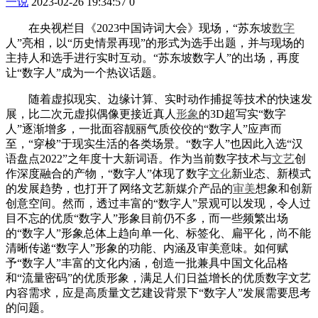
一说
2023-02-26 19:34:57
0
在央视栏目《2023中国诗词大会》现场，“苏东坡
数字
人”亮相，以“历史情景再现”的形式为选手出题，并与现场的
主持人和选手进行实时互动。“苏东坡数字人”的出场，再度
让“数字人”成为一个热议话题。
随着虚拟现实、边缘计算、实时动作捕捉等技术的快速发
展，比二次元虚拟偶像更接近真人
形象
的3D超写实“数字
人”逐渐增多，一批面容靓丽气质佼佼的“数字人”应声而
至，“穿梭”于现实生活的各类场景。“数字人”也因此入选“汉
语盘点2022”之年度十大新词语。作为当前数字技术与
文艺
创
作深度融合的产物，“数字人”体现了数字
文化
新业态、新模式
的发展趋势，也打开了网络文艺新媒介产品的
审美
想象和创新
创意空间。然而，透过丰富的“数字人”景观可以发现，令人过
目不忘的优质“数字人”形象目前仍不多，而一些频繁出场
的“数字人”形象总体上趋向单一化、标签化、扁平化，尚不能
清晰传递“数字人”形象的功能、内涵及审美意味。如何赋
予“数字人”丰富的文化内涵，创造一批兼具中国文化品格
和“流量密码”的优质形象，满足人们日益增长的优质数字文艺
内容需求，应是高质量文艺建设背景下“数字人”发展需要思考
的问题。