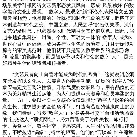
场景美学引领网络文艺新形态发展风向，形成“风景独好”的数
字媒介文化新景观。“数字人”景观之“新”不仅代表网络文艺的
新发展趋势，也是新的时代脉搏和时代气象的表征，呼应了艺
术创造与“时代之变、中国之进、人民之呼”的密切关系。流行
文艺记录时代，也必然要以时代精神为其价值底色。因此，当
越来越多集科技、时尚、个性、互动为一体的“数字人”成为Z
世代心目中的偶像，成为各行业角色的扮演者，并且开始搅动
原有的审美规范时，他们就不只是遁入数字世界的虚拟形象
和“流量”的聚集者，而是被赋予职责和使命的数字“人”，是美
好精神生活的缔造者和传播者。
“文艺只有向上向善才能成为时代的号角”，这就说明必须
充分发挥以文化人、以美育人的美学功能。优质的“数字人”形
象应锚定文艺陶冶性情、升华气度的发展风向，用有品位的艺
术为美好精神生活赋能，为人们提供审美滋养和心灵丰盈的力
量。一方面，要以社会主义核心价值观指导“数字人”形象的创
意生长、维护提升的全链条环节，打造有温度的健康向上的形
象。我们看到，很多“数字人”正化身各类社交平台和活动场景
的“社交达人”“顶流网红”，努力营造关于时尚美妆、旅行打
卡、美食点评、数字社交、情感探讨、人生困惑等系列话题热
度，不断拉近“偶像”与粉丝的距离。他们的“言谈举止”在流量