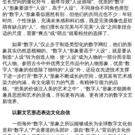
生长空间的僵化符号，最终导致“人设崩塌”。优质的“数字
人”形象要源于“人设”，高于“人设”。不同身份不同角色类型
的“数字人”形象看似迥然有别，但他们的共同点也不少：年轻
时尚、个性张扬，充满未来感和科幻感，既是完美偶像也是软
萌有缺点的“人”。他们擅长在完美与不完美“人设”之间拿捏合
适的尺度，需要“爽点”或“萌点”就看粉丝的选择了。
如果“数字人”仅止步于制造类型化的数字网红，他们的形
象其实仍然是模糊的。“数字人”形象要高于“人设”，就是要从
制造“人设”转为创造人物，使“人设”成为人物的一部分而非取
代人物。参照古今中外优秀文艺作品中的人物形象，优质“数
字人”形象的创造除了独特的“人设”外，还应在先进技术支撑
下进一步打开“数字人”形象不断成长的空间，使其富有艺术感
染力的内涵，有文化吸引力的气质，有精神引领力的品
格。“把美的价值注入美的艺术之中”，“数字人”形象才能拥有
兼具思想和艺术的灵魂，开拓更有内涵、更有潜力的数字文艺
新境界。
以新文艺形态表达文化自信
一些海外“数字人”形象之所以能够成长为全球数字文化创
意和“数字人”产业赛道的头部IP，源自“数字人”背后的文化价