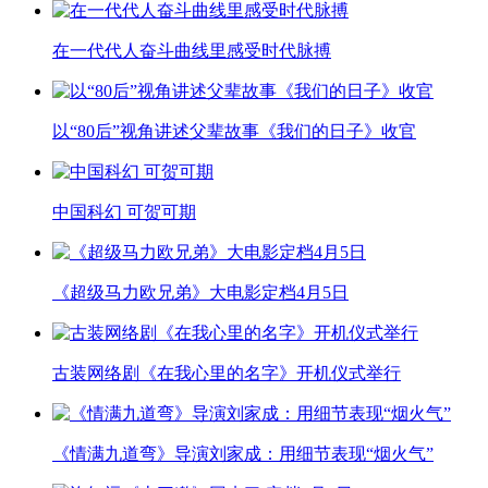
在一代代人奋斗曲线里感受时代脉搏
以“80后”视角讲述父辈故事《我们的日子》收官
中国科幻 可贺可期
《超级马力欧兄弟》大电影定档4月5日
古装网络剧《在我心里的名字》开机仪式举行
《情满九道弯》导演刘家成：用细节表现“烟火气”