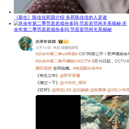
《新生》陈佳佳死因介绍 杀死陈佳佳的人是谁
庆
余年第二季范若若戏份多吗 范若若范闲关系揭秘