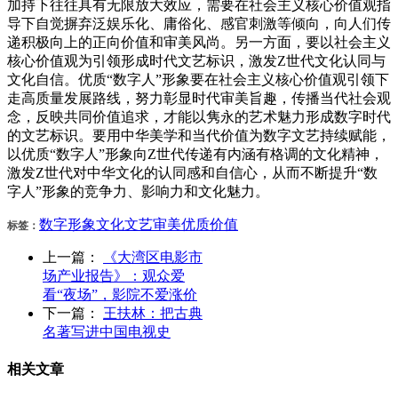
加持下往往具有无限放大效应，需要在社会主义核心价值观指
导下自觉摒弃泛娱乐化、庸俗化、感官刺激等倾向，向人们传
递积极向上的正向价值和审美风尚。另一方面，要以社会主义
核心价值观为引领形成时代文艺标识，激发Z世代文化认同与
文化自信。优质“数字人”形象要在社会主义核心价值观引领下
走高质量发展路线，努力彰显时代审美旨趣，传播当代社会观
念，反映共同价值追求，才能以隽永的艺术魅力形成数字时代
的文艺标识。要用中华美学和当代价值为数字文艺持续赋能，
以优质“数字人”形象向Z世代传递有内涵有格调的文化精神，
激发Z世代对中华文化的认同感和自信心，从而不断提升“数
字人”形象的竞争力、影响力和文化魅力。
数字
形象
文化
文艺
审美
优质
价值
标签：
上一篇：
《大湾区电影市
场产业报告》：观众爱
看“夜场”，影院不爱涨价
下一篇：
王扶林：把古典
名著写进中国电视史
相关文章