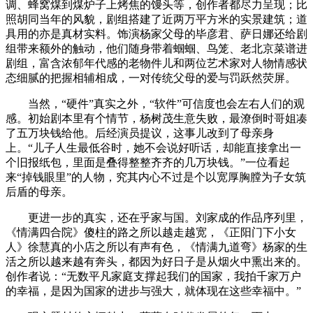
调、蜂窝煤到煤炉子上烤焦的馒头等，创作者都尽力呈现；比
照胡同当年的风貌，剧组搭建了近两万平方米的实景建筑；道
具用的亦是真材实料。饰演杨家父母的毕彦君、萨日娜还给剧
组带来额外的触动，他们随身带着蝈蝈、鸟笼、老北京菜谱进
剧组，富含浓郁年代感的老物件儿和两位艺术家对人物情感状
态细腻的把握相辅相成，一对传统父母的爱与罚跃然荧屏。
当然，“硬件”真实之外，“软件”可信度也会左右人们的观
感。初始剧本里有个情节，杨树茂生意失败，最潦倒时哥姐凑
了五万块钱给他。后经演员提议，这事儿改到了母亲身
上。“儿子人生最低谷时，她不会说好听话，却能直接拿出一
个旧报纸包，里面是叠得整整齐齐的几万块钱。”一位看起
来“掉钱眼里”的人物，究其内心不过是个以宽厚胸膛为子女筑
后盾的母亲。
更进一步的真实，还在乎家与国。刘家成的作品序列里，
《情满四合院》傻柱的路之所以越走越宽，《正阳门下小女
人》徐慧真的小店之所以有声有色，《情满九道弯》杨家的生
活之所以越来越有奔头，都因为好日子是从烟火中熏出来的。
创作者说：“无数平凡家庭支撑起我们的国家，我拍千家万户
的幸福，是因为国家的进步与强大，就体现在这些幸福中。”