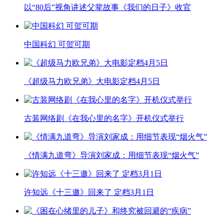
以“80后”视角讲述父辈故事《我们的日子》收官
中国科幻 可贺可期
《超级马力欧兄弟》大电影定档4月5日
古装网络剧《在我心里的名字》开机仪式举行
《情满九道弯》导演刘家成：用细节表现“烟火气”
许知远《十三邀》回来了 定档3月1日