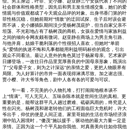
偿。男主身边，叶菲、史小娜、赵亚静三个女孩代表了不同的
社会群体和性格类型，因先后和男主发生情感交集，她们的爱
情观与价值观都成了今天观众品评的对象。出身书香门第的叶
菲性格沉稳，但她前期对“情敌”的迂回试探、生子后对误会避
而不谈，史小娜插队期间没少受杨树茂庇护，但当自家父亲不
坦荡、不光彩地占有了杨树茂的商机，女孩在爱情与家族利益
之间的倾向令网友颇有微词。赵亚静在商场上为男主角引路、
与他并肩，姑娘干脆利落的个性很招人喜欢，但她对“单箭
头”爱情的执迷不悔和凡事都能用利益明码标价的观念，引出
观众不同看法。最让人意外的角色莫过于杨家母亲。艺术家萨
日娜登场，一改往日作品里宽厚善良的中国母亲形象，既演出
了“父母爱子女，则为之计深远”的亲情之爱，更把人物眼界有
局限、为人好算计的市井一面表现得淋漓尽致。加之谢志强、
贾小樱、许大爷等角色，剧中人各有各的可爱与可叹。
乍一看，不完美的小人物扎堆，打打闹闹地根本谈不
上“情满”。可人无完人、五味杂陈本就是世间生活的真相。更
重要的是，能帮这群平凡人趟过磨难、砥砺风雨的，终究是人
性在闪光。杨树茂和谢老转他们的工程面临巨大危机时，许大
爷出手，仰仗的便是人间正道。家里哥姐的生活在市场经济浪
潮中陷入困境时，“傻茂”施以援手，驱动他的最大力量一定是
亲情。正因为这一个个平凡如你我他、对真善美向往如你我他