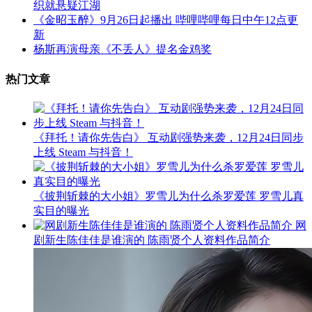
织就悬疑江湖
《金昭玉醉》9月26日起播出 哔哩哔哩每日中午12点更
新
杨斯再演母亲《不丢人》提名金鸡奖
热门文章
《拜托！请你先告白》 互动剧强势来袭，12月24日同步
上线 Steam 与抖音！
《披荆斩棘的大小姐》罗雪儿为什么杀罗爱莲 罗雪儿真
实目的曝光
网
剧新生陈佳佳是谁演的 陈雨贤个人资料作品简介