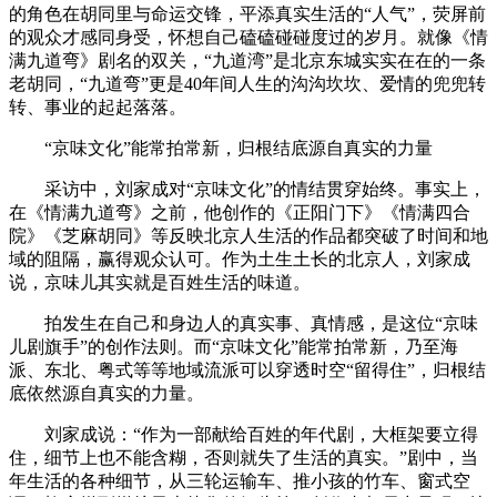
的角色在胡同里与命运交锋，平添真实生活的“人气”，荧屏前
的观众才感同身受，怀想自己磕磕碰碰度过的岁月。就像《情
满九道弯》剧名的双关，“九道湾”是北京东城实实在在的一条
老胡同，“九道弯”更是40年间人生的沟沟坎坎、爱情的兜兜转
转、事业的起起落落。
“京味文化”能常拍常新，归根结底源自真实的力量
采访中，刘家成对“京味文化”的情结贯穿始终。事实上，
在《情满九道弯》之前，他创作的《正阳门下》《情满四合
院》《芝麻胡同》等反映北京人生活的作品都突破了时间和地
域的阻隔，赢得观众认可。作为土生土长的北京人，刘家成
说，京味儿其实就是百姓生活的味道。
拍发生在自己和身边人的真实事、真情感，是这位“京味
儿剧旗手”的创作法则。而“京味文化”能常拍常新，乃至海
派、东北、粤式等等地域流派可以穿透时空“留得住”，归根结
底依然源自真实的力量。
刘家成说：“作为一部献给百姓的年代剧，大框架要立得
住，细节上也不能含糊，否则就失了生活的真实。”剧中，当
年生活的各种细节，从三轮运输车、推小孩的竹车、窗式空