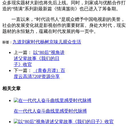
众多现实题材大剧也将先后上线。同时，刘家成与优酷合作打
造的“情满”系列剧最新篇《情满簋街》也已进入了筹备期。
一直以来，“时代说书人”是观众赠予中国电视剧的美誉，
社会的发展变化就是影视创作的重要财富。身处大时代，现实
题材的永恒魅力，蕴藏在时代发展的每一页中。
九道
刘家
时代
杨树
京味儿
观众
生活
标签：
上一篇：
以“80后”视角讲
述父辈故事《我们的日
子》收官
下一篇：
（青春月谭）百
度云高清720P资源分享
相关文章
在一代代人奋斗曲线里感受时代脉搏