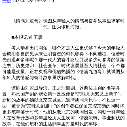
一说
2023-02-28 15:58:12
0
《情满
九道
弯》试图从年轻人的情感与奋斗故事里求解
时
代
。图为该剧海报。
■本报记者 王彦
考大学和出门闯荡，哪个才是人生更优解？今天的年轻人
会调用各自的见识来证明奋进的时代容得下不同选项。但若时
光倒退40多年呢？那一代人的奋斗路径并没多少可参考的答案
之书，历史烙印、社会变革、时代发展甚至人情社会，个个都
可能是变量。正在央视和优酷热播的《情满九道弯》就试图从
年轻人的情感与奋斗故事里求解时代。
该剧由
刘家
成导演、王之理编剧。这两位主创的名字并
置，熟悉国产剧的观众第一反应便是“
京味儿
大戏又上新了”。
新剧的故事的确以北京东城区九道湾胡同为原型，不过这一
回，被誉为“京味儿剧旗手”的创作者在保留京腔京韵的同时将
更多笔墨落于时代：他们从老北京的胡同出发，勾勒一群年轻
人在改革开放40多年里经历人生坎坷、情感流转、事业起伏的
故事，在他们质朴的生活韵脚里打量时代的车辙。