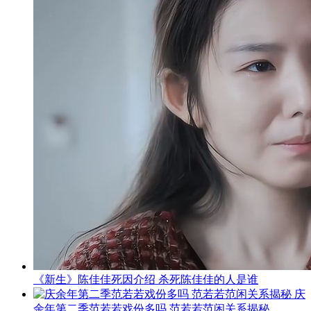
《新生》陈佳佳死因介绍 杀死陈佳佳的人是谁
庆
余年第二季范若若戏份多吗 范若若范闲关系揭秘