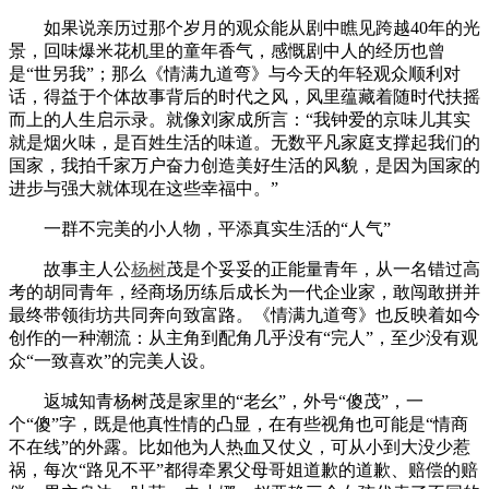
如果说亲历过那个岁月的观众能从剧中瞧见跨越40年的光
景，回味爆米花机里的童年香气，感慨剧中人的经历也曾
是“世另我”；那么《情满九道弯》与今天的年轻观众顺利对
话，得益于个体故事背后的时代之风，风里蕴藏着随时代扶摇
而上的人生启示录。就像刘家成所言：“我钟爱的京味儿其实
就是烟火味，是百姓生活的味道。无数平凡家庭支撑起我们的
国家，我拍千家万户奋力创造美好生活的风貌，是因为国家的
进步与强大就体现在这些幸福中。”
一群不完美的小人物，平添真实生活的“人气”
故事主人公
杨树
茂是个妥妥的正能量青年，从一名错过高
考的胡同青年，经商场历练后成长为一代企业家，敢闯敢拼并
最终带领街坊共同奔向致富路。《情满九道弯》也反映着如今
创作的一种潮流：从主角到配角几乎没有“完人”，至少没有观
众“一致喜欢”的完美人设。
返城知青杨树茂是家里的“老幺”，外号“傻茂”，一
个“傻”字，既是他真性情的凸显，在有些视角也可能是“情商
不在线”的外露。比如他为人热血又仗义，可从小到大没少惹
祸，每次“路见不平”都得牵累父母哥姐道歉的道歉、赔偿的赔