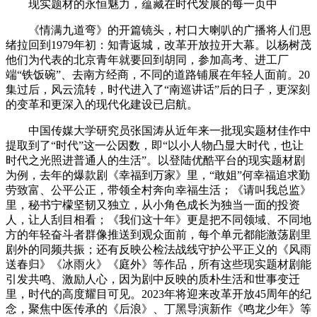
现实题材的永恒魅力，蕴藏在时代发展的每一页中
《情满九道弯》的开篇镜头，村口大喇叭的广播将人们思
绪拉回到1979年初：知青返城，改革开放拉开大幕。以杨树茂
他们为代表的北京青年就要回到胡同，参加高考、进工厂
端“铁饭碗”、去南方经商，不同的道路铺展在年轻人面前。20
集过后，风云流转，时代进入了“南巡讲话”后的日子，更深刻
的变革和更深入的现代化建设已启航。
中国传媒大学研究员张国涛从近年来一批现实题材佳作中
提取到了“时代”这一公因数，即“以小人物凸显大时代，也让
时代之光照进普通人的生活”。以登陆优酷平台的现实题材剧
为例，去年的爆款剧《幸福到万家》里，“敢姐”何幸福追求勤
劳致富、公平公正，带领全村奔向幸福生活；《请叫我总监》
里，秘书宁檬坚韧又独立，从小角色成长为独当一面的投资
人，让人刮目相看；《我们这十年》更是把不同领域、不同地
方的年轻奋斗者群像推送到观众面前，每个单元都能激荡剧里
剧外的同频共振；还有反映公检法战线守护公平正义的《风雨
送春归》《冰雨火》《庭外》等作品，所有这些现实题材剧能
引发共鸣、激励人心，因为剧中反映的质朴生活和世事变迁
里，时代的高度耀目可见。2023年将迎来改革开放45周年的纪
念，聚焦中医传承的《后浪》、丁黑导演新作《鸣龙少年》等