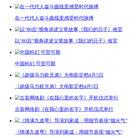
在一代代人奋斗曲线里感受时代脉搏
以“80后”视角讲述父辈故事《我们的日子》收官
中国科幻 可贺可期
《超级马力欧兄弟》大电影定档4月5日
古装网络剧《在我心里的名字》开机仪式举行
《情满九道弯》导演刘家成：用细节表现“烟火气”