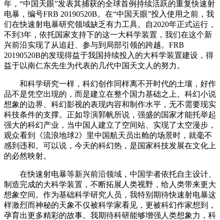
年，“中国天眼”发表其捕获的全球首例持续活跃的重复快速射
电暴，编号FRB 20190520B。在“中国天眼”投入使用之前，我
们在快速射电暴研究领域缺乏有力工具。自2020年正式运行，
不到3年，依托国家支持下的这一大科学装置，我们在这个新
兴前沿实现了从追赶、参与到局部引领的跨越。FRB
20190520B的发现得益于我国持续投入的大科学装置建设，得
益于以南仁东先生为代表的几代中国天文人的努力。
和科学研究一样，科幻创作同样离不开时代的土壤，好作
品不是凭空出现的，而是建立在整个国力基础之上。科幻小说
想象的边界、科幻影视的表现内容和制作水平，无不需要现实
科技条件的支撑。正如导演郭帆所说，强盛的国家才能托举起
强大的科幻产业，当中国人建立了空间站、实现了太空漫步，
观众看到《流浪地球2》里中国航天员出舱的场景时，就毫不
感到违和。可以说，今天的科幻热，是国家科技发展在文化上
的必然映射。
在快速射电暴等新兴前沿领域，中国学者依托自主设计、
制造完成的大科学装置，不断拓展人类视野，给人类带来更大
想象空间。作为基础科学研究人员，我特别期待快速射电暴这
样激烈而神秘的天象不仅被科学家看见，更被科幻作家想到，
孕育出更多精彩的故事。我期待科研能够增强人类想象力，科