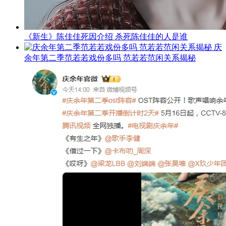
《新生》陈佳佳死因介绍 杀死陈佳佳的人是谁
庆
余年第二季范若若戏份多吗 范若若范闲关系揭秘