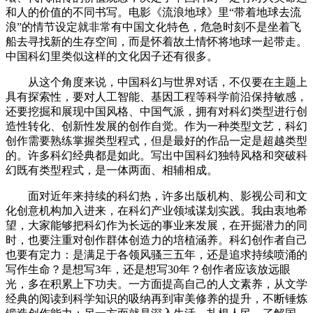
和人的价值的不同书写。电影《流浪地球》里“带着地球去流
浪”的情节设定就非常有中国文化特色，危急时刻不是坐着飞
船去寻找新的生存空间，而是怀着故土情怀将地球一起带走。
中国科幻里类似这样的文化因子还有很多。
从这个角度来说，中国科幻与世界对话，不仅要在主题上
具有探索性，要对人工智能、基因工程等科学前沿保持敏感，
还要挖掘和展现中国风格、中国气派，拥有对科幻类型进行创
造性转化、创新性发展的创作自觉。作为一种类型文艺，科幻
创作需要熟练掌握类型程式，但是最好的作品一定是超越类型
的。许多科幻经典都是如此。写出中国科幻独特风格和突破科
幻既有类型程式，是一体两面、相辅相成。
面对近年来持续的科幻热，许多出版机构、影视公司和文
化创意机构加入进来，在科幻产业领域谋划实践。我由衷地希
望，大家能够把科幻作为长远的事业来发展，在开掘潜力的同
时，也要注重对创作群体创造力的培植涵养。科幻创作者自己
也要有定力：是满足于各领风骚三五年，还是追求持续喷涌的
写作生命？是想写3年，还是想写30年？创作者应该放远眼
光，多在积累上下功夫。一方面提高自己的人文素养，从文学
经典的阅读到科学知识的吸纳再到审美修养的提升，不断锤炼