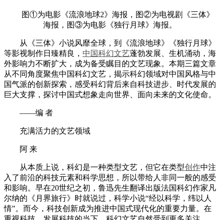
图①为电影《流浪地球2》海报，图②为电视剧《三体》
海报，图③为电影《独行月球》海报。
从《三体》小说风靡全球，到《流浪地球》《独行月球》
等影视制作日臻精良，
中国
科幻
文艺
蓬勃发展、生机涌动，海
外影响力不断扩大，成为备受瞩目的文艺现象。本期三篇文章
从不同角度聚焦中国科幻文艺，揭示科幻领域对中国风格与中
国气派的创新探索，感受科幻背后来自科技进步、时代发展的
巨大支撑，探讨中国式想象走向世界、面向未来的文化使命。
——编 者
充满活力的文艺领域
阿 来
从本质上说，科幻是一种类型文艺，但它在类型
创作
中注
入了前沿的科技元素和科学思想，所以带给人非同一般的感受
和影响。早在20世纪之初，鲁迅先生翻译出版法国科幻作家凡
尔纳的《月界旅行》时就说过，科学小说“经以科学，纬以人
情”。而今，科技创新成为推进中国式现代化的重要力量。在
重视科技、发展科技的当下，科幻文艺自然受到更多关注。