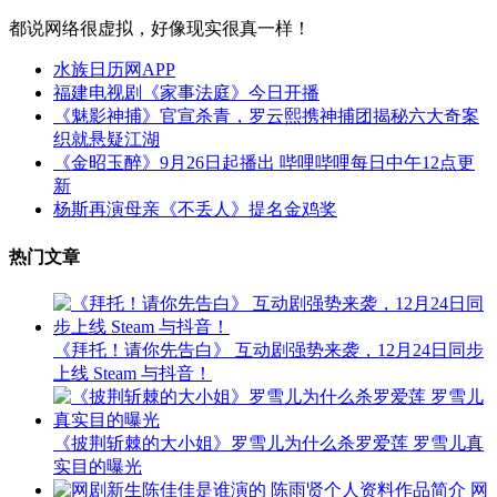
都说网络很虚拟，好像现实很真一样！
水族日历网APP
福建电视剧《家事法庭》今日开播
《魅影神捕》官宣杀青，罗云熙携神捕团揭秘六大奇案
织就悬疑江湖
《金昭玉醉》9月26日起播出 哔哩哔哩每日中午12点更
新
杨斯再演母亲《不丢人》提名金鸡奖
热门文章
《拜托！请你先告白》 互动剧强势来袭，12月24日同步
上线 Steam 与抖音！
《披荆斩棘的大小姐》罗雪儿为什么杀罗爱莲 罗雪儿真
实目的曝光
网