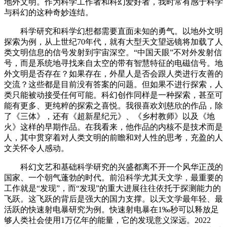
地外文明。作为科学工作者和科幻爱好者，我时常有感于科学
与科幻的这种奇妙连结。
科学研究和科学幻想都需要直面未知的勇气。以地外文明
探索为例，从上世纪70年代，就有大型天文望远镜将加载了人
类文明信息的信号发射到宇宙深空。“中国天眼”不对外发射信
号，而是系统地寻找来自太空的带有智慧特征的电磁信号。地
外文明是否存在？如果存在，外星人是否会跟人类进行友善的
交流？这些都是目前没有答案的问题。但如果不进行探索，人
类只能被动接受任何可能。科幻创作同样是一种探索，甚至可
能有更多、更纯粹的探索之喜悦。我很喜欢刘慈欣的作品，除
了《三体》，还有《超新星纪元》、《乡村教师》以及《地
火》这样的早期作品。在我看来，他作品的内核不是技术而是
人，其中贯穿着对人类文明的前瞻和对人性的思考，充盈的人
文关怀令人感动。
科幻文艺和基础科学研究的兴盛都离不开一个风华正茂的
国家、一个朝气蓬勃的时代。前沿科学尤其天文学，最重要的
工作就是“发现”，而“发现”的重大进展往往依托于探测能力的
飞跃。这飞跃的背后是强大的国力支撑。以天文学最年轻、最
活跃的快速射电暴研究为例。快速射电暴在1‰秒可以释放足
够人类社会使用1万亿年的能量，它的发现意义深远。2022