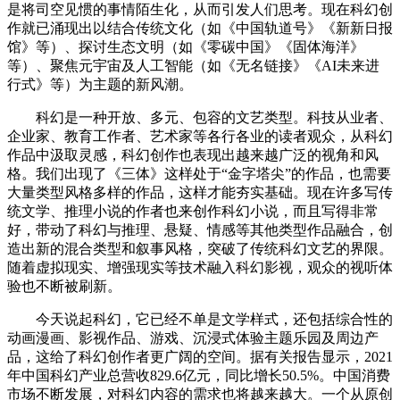
是将司空见惯的事情陌生化，从而引发人们思考。现在科幻创
作就已涌现出以结合传统文化（如《中国轨道号》《新新日报
馆》等）、探讨生态文明（如《零碳中国》《固体海洋》
等）、聚焦元宇宙及人工智能（如《无名链接》《AI未来进
行式》等）为主题的新风潮。
科幻是一种开放、多元、包容的文艺类型。科技从业者、
企业家、教育工作者、艺术家等各行各业的读者观众，从科幻
作品中汲取灵感，科幻创作也表现出越来越广泛的视角和风
格。我们出现了《三体》这样处于“金字塔尖”的作品，也需要
大量类型风格多样的作品，这样才能夯实基础。现在许多写传
统文学、推理小说的作者也来创作科幻小说，而且写得非常
好，带动了科幻与推理、悬疑、情感等其他类型作品融合，创
造出新的混合类型和叙事风格，突破了传统科幻文艺的界限。
随着虚拟现实、增强现实等技术融入科幻影视，观众的视听体
验也不断被刷新。
今天说起科幻，它已经不单是文学样式，还包括综合性的
动画漫画、影视作品、游戏、沉浸式体验主题乐园及周边产
品，这给了科幻创作者更广阔的空间。据有关报告显示，2021
年中国科幻产业总营收829.6亿元，同比增长50.5%。中国消费
市场不断发展，对科幻内容的需求也将越来越大。一个从原创