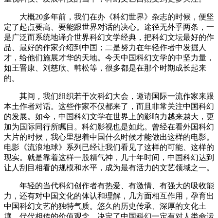
大概20多年前，我们在办《科幻世界》杂志的时候，便坚
定了起点要高、要能跟世界对话的决心。途径无外乎两条，一
是广泛而系统地译介世界科幻文学经典，把科幻文坛最好的作
品、最好的作家介绍到中国；二是努力在年轻作者中发掘人
才，给他们施展才华的天地。今天中国科幻文学的中坚力量，
如王晋康、刘慈欣、韩松等，很多都是在那个时期成长起来
的。
其间，我们组织若干次科幻大会，邀请国际一流作家来跟
本土作者对话。这些作家不仅都来了，而且非常关注中国科幻
的发展。如今，中国科幻文学在世界上的影响力越来越大，更
加为国际同行所瞩目。科幻影视也是如此。曾经在看外国科幻
大片的时候，我心里想着中国什么时候才能做出这样的电影。
电影《流浪地球》系列已经让我们看见了这样的可能、这样的
现实。就是靠着这样一股精气神，几十年时间，中国科幻达到
让人刮目相看的规模和水平，成为最有活力的文艺领域之一。
年轻的当代科幻创作者有热爱、有激情、有强大的吸收能
力，还有对中国文化的体认和理解，几方面相互作用，孕育出
中国科幻文艺的独特气质。悠久的历史传承、深厚的文化土
壤、代代相传的价值观念，决定了中国科幻一定有对人类命运