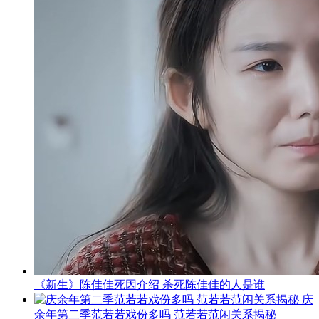
《新生》陈佳佳死因介绍 杀死陈佳佳的人是谁
庆
余年第二季范若若戏份多吗 范若若范闲关系揭秘