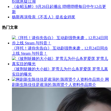
织就悬疑江湖
《金昭玉醉》9月26日起播出 哔哩哔哩每日中午12点更
新
杨斯再演母亲《不丢人》提名金鸡奖
热门文章
《拜托！请你先告白》 互动剧强势来袭，12月24日同步
上线 Steam 与抖音！
《披荆斩棘的大小姐》罗雪儿为什么杀罗爱莲 罗雪儿真
实目的曝光
网
剧新生陈佳佳是谁演的 陈雨贤个人资料作品简介