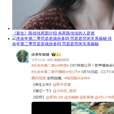
《新生》陈佳佳死因介绍 杀死陈佳佳的人是谁
庆
余年第二季范若若戏份多吗 范若若范闲关系揭秘