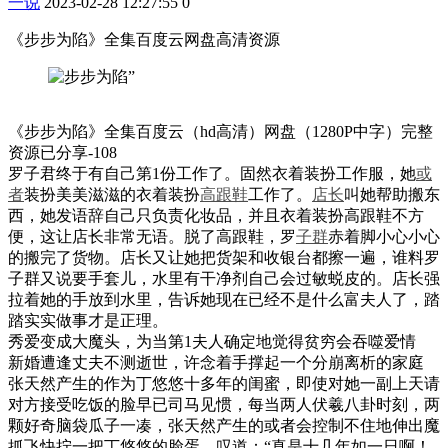
一说
2023-02-28 12:27:55
0
《步步为陷》全集百度云网盘高清资源
《步步为陷》全集百度云（hd高清）网盘（1280P中字）完整
资源已分享-108
罗子君终于有自己第1份工作了。固然衣着装扮工作服，她
或
者
装扮美美滋滋的衣着装扮
高跟鞋
工作了。
店长
叫她帮助搬东
西，她发语辞自己只负责化妆品，并且衣着装扮高跟鞋不方
便，这让店长非常无语。脱了高跟鞋，罗
子群
赤着脚小心小心
的搬完了货物。店长又让她把货架和收银台都擦一遍，谁料罗
子群又说要手套儿，水里有干净剂自己会过敏蜕皮的。店长强
拉着她的手放到水里，告诉她现在已经不是什么富夫人了，踏
踏实实做事才是正理。
秀爱变成大魔头，为当第1夫人确定地觉得贫穷会吞噬爱情
新婚遭逢丈夫不测逝世，许念着手撑起一个分崩离析的家庭
张天然产生的作为丁悠悠十多年的闺蜜，即使对她一副上天请
对方接受吃饭的脸早已司马见惯，每当两人伏羲八卦时刻，两
颗好奇脑袋瓜子一凑，张天然产生的或者会控制不住地伸出魔
抓飞快拧一把丁悠悠的脸蛋，叹道：“真是十几年如一日啊！