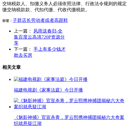
交纳税款人、扣缴义务人必须依照法律、行政法令规则的规定
缴交纳税款款、代扣代缴、代收代缴税款。
子群
店长
劳动者
或者
高跟鞋
标签：
上一篇：
风雨送春归-全
集百度云高清720P资源分
享
下一篇：
手上有多少钱才
敢去买房
相关文章
福建电视剧《家事法庭》今日开播
《魅影神捕》官宣杀青，罗云熙携神捕团揭秘六大奇案
织就悬疑江湖