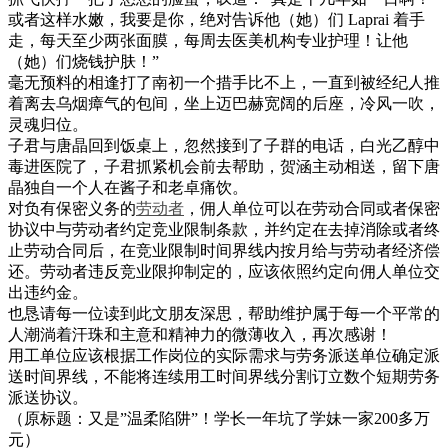
或者这样水嫩，我要是你，绝对告诉他（她）们 Laprai 着手
走，每天至少两张面膜，每周去医美机构专业护理！让他
（她）们烧钱护肤！”
毫无预料的相逢打了南初一个措手比不上，一直到被经纪人推
着离去乌烟瘴气的包间，坐上迈巴赫宽阔的后座，冷风一吹，
灵魂归位。
子君与唐晶回到饭桌上，忽然接到了子群的电话，白光乙醇中
毒进医院了，子君抓紧机会前去帮助，贺涵主动相送，留下唐
晶独自一个人在酱子和老卓痛饮。
对负有保密义务的
劳动者
，佣人单位可以在劳动合同或者保密
协议中与劳动者约定竞业限制条款，并约定在去掉消除或者终
止劳动合同后，在竞业限制时间界线内按月给与劳动者经济偿
还。劳动者违反竞业限抑制定的，应该依照约定向佣人单位交
出违约金。
也恳请每一位读到此文朋友深思，帮助维护属于每一个平常的
人潮淌着汗珠和主意和精神力的微薄收入，再次感谢！
用工单位应该根据工作岗位的实际需求与劳务派送单位确定派
送时间界线，不能将连续用工时间界线分割订立数个短期劳务
派送协议。
（原标题：又是”温柔陷阱”！学长一年坑了学妹一家200多万
元）