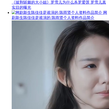
《披荆斩棘的大小姐》罗雪儿为什么杀罗爱莲 罗雪儿真
实目的曝光
网
剧新生陈佳佳是谁演的 陈雨贤个人资料作品简介