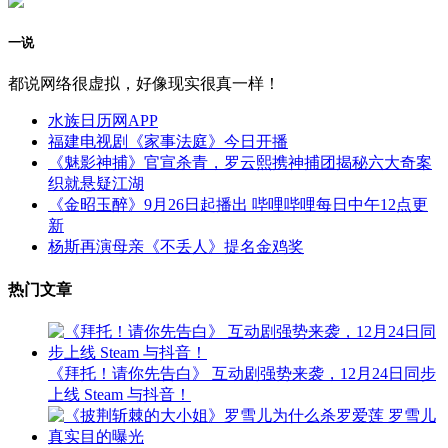
一说
都说网络很虚拟，好像现实很真一样！
水族日历网APP
福建电视剧《家事法庭》今日开播
《魅影神捕》官宣杀青，罗云熙携神捕团揭秘六大奇案
织就悬疑江湖
《金昭玉醉》9月26日起播出 哔哩哔哩每日中午12点更
新
杨斯再演母亲《不丢人》提名金鸡奖
热门文章
《拜托！请你先告白》 互动剧强势来袭，12月24日同步
上线 Steam 与抖音！