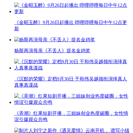
《金昭玉醉》9月26日起播出 哔哩哔哩每日中午12点更
新
杨斯再演母亲《不丢人》提名金鸡奖
《沉默的荣耀》定档9月30日 于和伟吴越领衔演绎真人
真事真谍战
《弄潮》红果短剧开播，三姐妹创业热度破圈，女性情
谊引爆观众共鸣