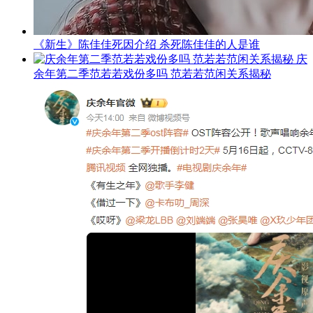
《新生》陈佳佳死因介绍 杀死陈佳佳的人是谁
庆
余年第二季范若若戏份多吗 范若若范闲关系揭秘