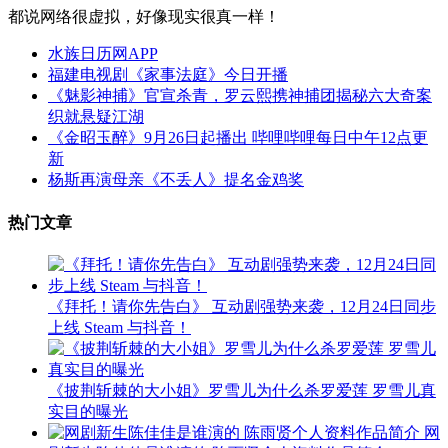
都说网络很虚拟，好像现实很真一样！
水族日历网APP
福建电视剧《家事法庭》今日开播
《魅影神捕》官宣杀青，罗云熙携神捕团揭秘六大奇案
织就悬疑江湖
《金昭玉醉》9月26日起播出 哔哩哔哩每日中午12点更
新
杨斯再演母亲《不丢人》提名金鸡奖
热门文章
《拜托！请你先告白》 互动剧强势来袭，12月24日同步
上线 Steam 与抖音！
《披荆斩棘的大小姐》罗雪儿为什么杀罗爱莲 罗雪儿真
实目的曝光
网