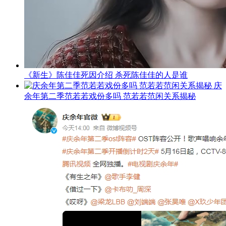
《新生》陈佳佳死因介绍 杀死陈佳佳的人是谁
庆
余年第二季范若若戏份多吗 范若若范闲关系揭秘