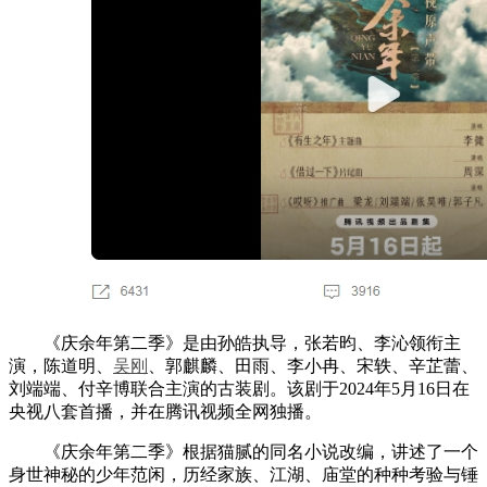
《庆余年第二季》是由孙皓执导，张若昀、李沁领衔主
演，陈道明、
吴刚
、郭麒麟、田雨、李小冉、宋轶、辛芷蕾、
刘端端、付辛博联合主演的古装剧。该剧于2024年5月16日在
央视八套首播，并在腾讯视频全网独播。
《庆余年第二季》根据猫腻的同名小说改编，讲述了一个
身世神秘的少年范闲，历经家族、江湖、庙堂的种种考验与锤