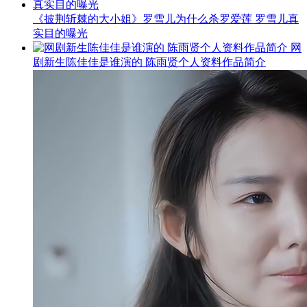
《披荆斩棘的大小姐》罗雪儿为什么杀罗爱莲 罗雪儿真
实目的曝光
网
剧新生陈佳佳是谁演的 陈雨贤个人资料作品简介