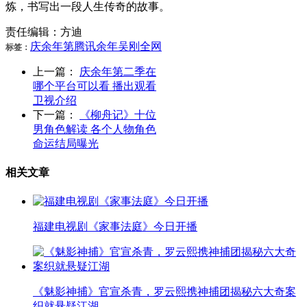
炼，书写出一段人生传奇的故事。
责任编辑：方迪
庆余
年第
腾讯
余年
吴刚
全网
标签：
上一篇：
庆余年第二季在
哪个平台可以看 播出观看
卫视介绍
下一篇：
《柳舟记》十位
男角色解读 各个人物角色
命运结局曝光
相关文章
福建电视剧《家事法庭》今日开播
《魅影神捕》官宣杀青，罗云熙携神捕团揭秘六大奇案
织就悬疑江湖