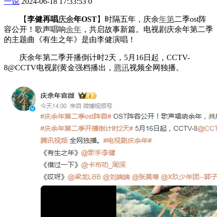
一说
2024-06-18 17:33:53
0
【
李健再唱
庆余
年OST
】时隔五年，庆余
年第
二季ost阵
容公开！歌声唱响
余年
，共启故事新篇。电视剧庆余年第二季
的主题曲《有生之年》是由李健演唱！
庆余年第二季开播倒计时2天，5月16日起，CCTV-
8@CCTV电视剧黄金强档播出，
腾讯
视频全网独播。