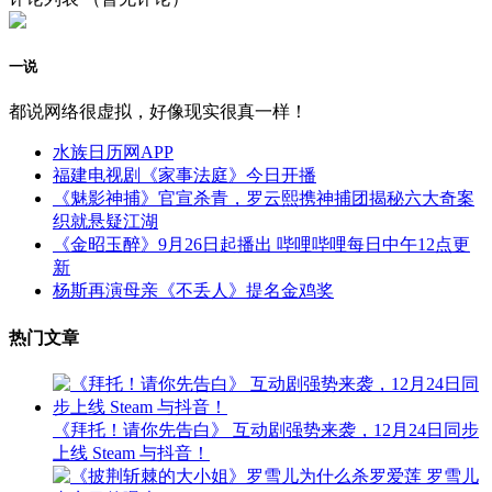
一说
都说网络很虚拟，好像现实很真一样！
水族日历网APP
福建电视剧《家事法庭》今日开播
《魅影神捕》官宣杀青，罗云熙携神捕团揭秘六大奇案
织就悬疑江湖
《金昭玉醉》9月26日起播出 哔哩哔哩每日中午12点更
新
杨斯再演母亲《不丢人》提名金鸡奖
热门文章
《拜托！请你先告白》 互动剧强势来袭，12月24日同步
上线 Steam 与抖音！