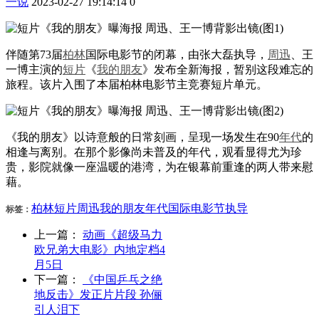
一说
2023-02-27 19:14:14
0
伴随第73届
柏林
国际电影节的闭幕，由张大磊执导，
周迅
、王
一博主演的
短片
《
我的朋友
》发布全新海报，暂别这段难忘的
旅程。该片入围了本届柏林电影节主竞赛短片单元。
《我的朋友》以诗意般的日常刻画，呈现一场发生在90
年代
的
相逢与离别。在那个影像尚未普及的年代，观看显得尤为珍
贵，影院就像一座温暖的港湾，为在银幕前重逢的两人带来慰
藉。
柏林
短片
周迅
我的朋友
年代
国际电影节
执导
标签：
上一篇：
动画《超级马力
欧兄弟大电影》内地定档4
月5日
下一篇：
《中国乒乓之绝
地反击》发正片片段 孙俪
引人泪下