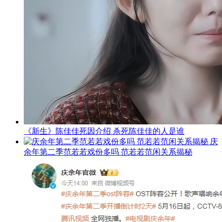
《新生》陈佳佳死因介绍 杀死陈佳佳的人是谁
庆
余年第二季范若若戏份多吗 范若若范闲关系揭秘