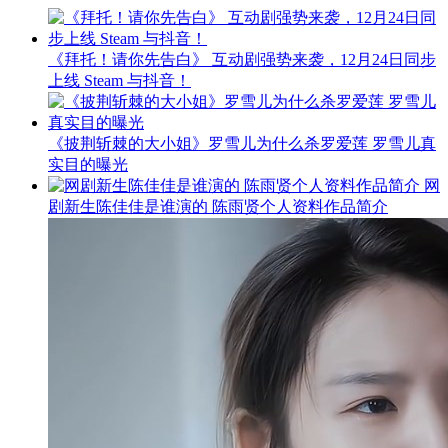
《拜托！请你先告白》 互动剧强势来袭，12月24日同步
上线 Steam 与抖音！
《披荆斩棘的大小姐》罗雪儿为什么杀罗爱莲 罗雪儿真
实目的曝光
网
剧新生陈佳佳是谁演的 陈雨贤个人资料作品简介