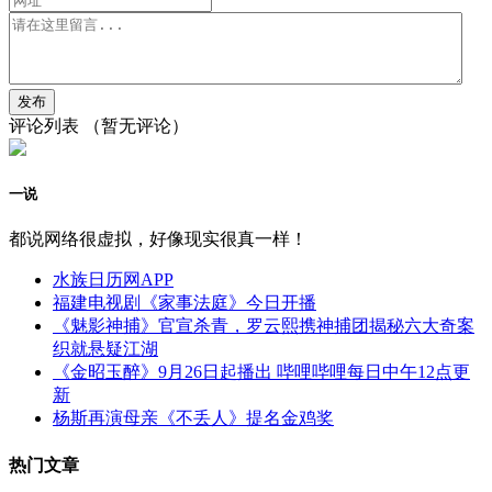
评论列表
（暂无评论）
一说
都说网络很虚拟，好像现实很真一样！
水族日历网APP
福建电视剧《家事法庭》今日开播
《魅影神捕》官宣杀青，罗云熙携神捕团揭秘六大奇案
织就悬疑江湖
《金昭玉醉》9月26日起播出 哔哩哔哩每日中午12点更
新
杨斯再演母亲《不丢人》提名金鸡奖
热门文章