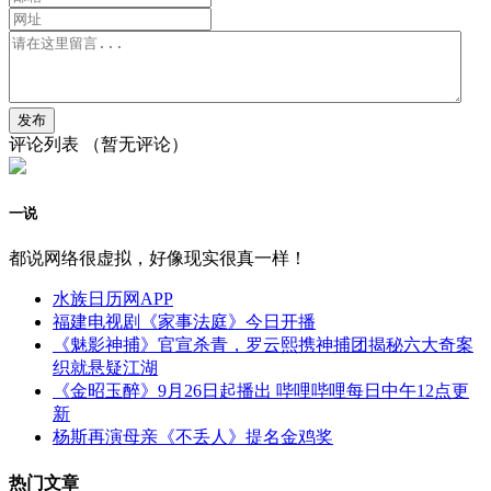
评论列表
（暂无评论）
一说
都说网络很虚拟，好像现实很真一样！
水族日历网APP
福建电视剧《家事法庭》今日开播
《魅影神捕》官宣杀青，罗云熙携神捕团揭秘六大奇案
织就悬疑江湖
《金昭玉醉》9月26日起播出 哔哩哔哩每日中午12点更
新
杨斯再演母亲《不丢人》提名金鸡奖
热门文章