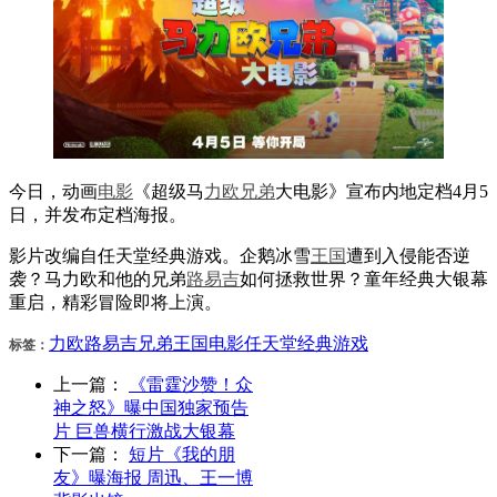
今日，动画
电影
《超级马
力欧
兄弟
大电影》宣布内地定档4月5
日，并发布定档海报。
影片改编自任天堂经典游戏。企鹅冰雪
王国
遭到入侵能否逆
袭？马力欧和他的兄弟
路易吉
如何拯救世界？童年经典大银幕
重启，精彩冒险即将上演。
力欧
路易吉
兄弟
王国
电影
任天堂
经典游戏
标签：
上一篇：
《雷霆沙赞！众
神之怒》曝中国独家预告
片 巨兽横行激战大银幕
下一篇：
短片《我的朋
友》曝海报 周迅、王一博