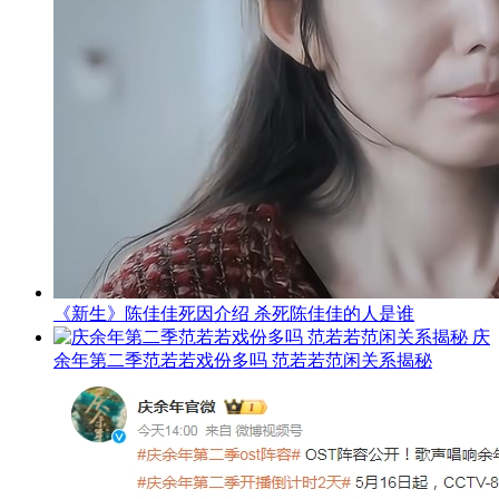
《新生》陈佳佳死因介绍 杀死陈佳佳的人是谁
庆
余年第二季范若若戏份多吗 范若若范闲关系揭秘