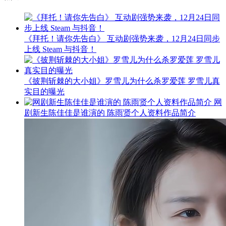
《拜托！请你先告白》 互动剧强势来袭，12月24日同步
上线 Steam 与抖音！
《披荆斩棘的大小姐》罗雪儿为什么杀罗爱莲 罗雪儿真
实目的曝光
网
剧新生陈佳佳是谁演的 陈雨贤个人资料作品简介