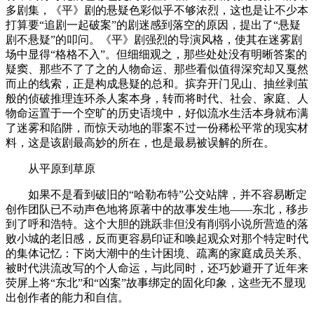
多剧集，《平》剧的悬疑色彩似乎不够浓烈，这也是让不少本
打算要“追剧一起破案”的剧迷感到落空的原因，提出了“悬疑
剧不悬疑”的叩问。《平》剧强烈的导演风格，使其在迷雾剧
场中显得“格格不入”。但细细观之，那些处处没有明晰答案的
疑窦、那些不了了之的人物命运、那些看似值得深究却又戛然
而止的线索，正是构成悬疑的总和。摈弃开门见山、抽丝剥茧
般的侦破推理连环杀人案本身，转而将时代、社会、家庭、人
物命运置于一个空旷的历史语境中，好似流水生活本身就布满
了迷雾和陷阱，而惊天动地的罪案不过一份稀松平常的现实材
料，这是该剧最高妙的所在，也是最易被误解的所在。
从平原到草原
如果不是看到破旧的“哈勒布特”公交站牌，并不容易断定
创作团队已不动声色地将原著中的故事发生地——东北，移步
到了呼和浩特。这个大胆的跳跃非但没有削弱小说所营造的落
败小城的老旧感，反而更容易印证和唤起观众对那个特定时代
的集体记忆：下岗大潮中的生计困境、疏离的家庭成员关系、
被时代洪流改写的个人命运，与此同时，还巧妙避开了近年来
荧屏上将“东北”和“凶案”故事绑定的固化印象，这些无不显现
出创作者的能力和自信。