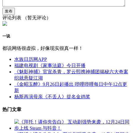
评论列表
（暂无评论）
一说
都说网络很虚拟，好像现实很真一样！
水族日历网APP
福建电视剧《家事法庭》今日开播
《魅影神捕》官宣杀青，罗云熙携神捕团揭秘六大奇案
织就悬疑江湖
《金昭玉醉》9月26日起播出 哔哩哔哩每日中午12点更
新
杨斯再演母亲《不丢人》提名金鸡奖
热门文章