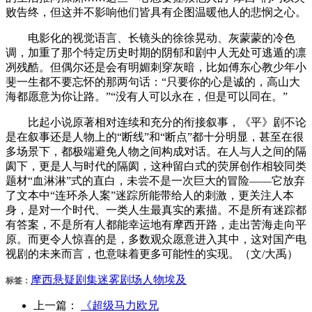
败告终，但这并不影响他们皆具有企图温暖他人的悲悯之心。
电影化的视觉语言、长镜头的徐徐晃动、灰蒙蒙的冷色
调，加重了那个特定历史时期的阴郁和剧中人无处可逃遁的凛
冽残酷。但偶尔还是会有明媚刺穿灰暗，比如傅东心教少年小
斐一生都不要忘怀的那两句话：“只要你的心是诚的，高山大
海都愿意为你让路。”“没有人可以永在，但是可以同在。”
比起小说原著相对连续和充分的衔接叙事，《平》剧不论
是在叙事还是人物上的“断线”和“断点”都十分明显，甚至在很
多场景下，都极端避免人物之间构成对话。在人与人之间的隔
阂下，更是人与时代的隔阂，这种留白式的荧屏创作相较同类
题材“血淋淋”式的直白，未尝不是一次巨大的冒险——它放弃
了文本中“连环杀人案”迷踪所能带给人的刺激，更关注人本
身，是对一个时代、一类人生最真实的素描。不是所有迷踪都
有答案，不是所有人都能幸运地有摩西开路，走出苦海走向平
原。而更令人惊喜的是，多数观众愿意进入其中，这对国产电
视剧的未来而言，也意味着更多可能性的实现。（文/大禹）
摩西
悬疑
剧集
迷雾
剧场
人物
埃及
标签：
上一篇：
《超级马力欧兄