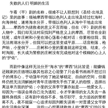
失败的人们 明媚的生活
乍看《平》剧的名称，很难不让人联想到《圣经·出埃及
记》里的故事：领袖摩西带领以色列人走出埃及经过红海时，
向海伸杖，遂将海水分开，带领以色列人从海中干地走出埃
及……摩西作为拯救者的意义不言而喻，但在《平》剧的所有
人物中，我们却无法对应找到严格意义上的摩西。尽管在全剧
结尾，成年庄树和小斐在湖心荡着小船对话：你要相信我，我
无法将湖水分开，但我可以把这里变成平原……话音刚落，枪
声响，小斐倒下……庄树和小斐的重逢就这样定格、结束。小
时淘闹、长大成为警察的庄树没有完成他对这个模糊的心上人
的“护佑”。
而剧中像这样无法分开“海水”的“摩西”比比皆是：能赚钱
还顾家的庄德增以极其包容之心迎娶了只会看书画画不想过日
子的傅东心，于动荡年代给了她足够稳定、自由的空间，但最
终仍然无法消解她对青年庄德增失手伤了家人的怨恨，选择出
离这单方面的护佑；小斐的父亲李守廉亦如是——他爱女儿，
却因为一场误会将自己沦为逃犯，令才学兼得的女儿失去一条
腿终身残疾；还有剧中戏份不多、恪尽职守、全力追凶的警察
蒋不凡，夜不能寐一心追求却因判断失误将一对普通父女平静
的生活推向深渊……这些一心想要拯救他人的“摩西”们均以失