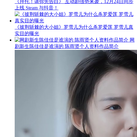
《拜托！请你先告白》 互动剧强势来袭，12月24日同步
上线 Steam 与抖音！
《披荆斩棘的大小姐》罗雪儿为什么杀罗爱莲 罗雪儿真
实目的曝光
网
剧新生陈佳佳是谁演的 陈雨贤个人资料作品简介