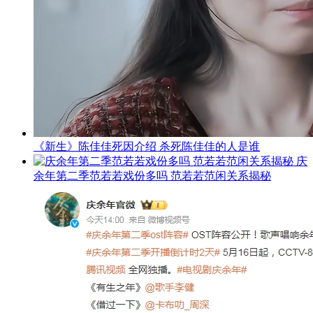
《新生》陈佳佳死因介绍 杀死陈佳佳的人是谁
庆
余年第二季范若若戏份多吗 范若若范闲关系揭秘