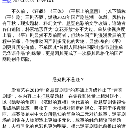
一说
2023-02-28 10:35:14
0
不久前，《狂飙》《三体》《平原上的
摩西
》（以下简称
《平》剧）三剧齐驱，燃动2023年国产剧热潮，体裁、风格各
有千秋，现实题材、科幻文学、
悬疑
色彩的文学改编，追随者
各自追随，朴素地形容为“众花齐放”亦不为过。单从收视热度
上看，《平》剧显然不及前两者，但站在国产剧漫漫发展的历
程中俯瞰，作为推动国产剧多元化的齿轮，显然6集的《平》
剧更具历史价值。不单因其“首部入围柏林国际电影节
剧集
单
元华语作品”的殊荣，更是因其完成了一次极其风格化的国产
网剧创作历险。
悬疑剧不悬疑？
爱奇艺在2018年“奇悬疑
剧场
”的基础上升级推出了“
迷雾
剧场”，在内容上主打悬疑题材，在集数和体量上相对短小，
以《隐秘的角落》《沉默的真相》为代表的一批悬疑剧集很快
形成品牌效应，吸收了一大批相对固定的观众。不同于多数警
匪、罪案类题材中大众所熟知的简单的二元对抗叙事，迷雾剧
场的剧集在人物塑造上更加多元化，叙事的触角相较同类题
材，去符号化的色彩也更为明显。相比迷雾剧场此前推出的诸