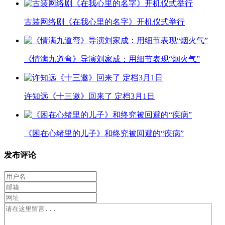
古装网络剧《在我心里的名字》开机仪式举行
《情满九道弯》导演刘家成：用细节表现“烟火气”
许知远《十三邀》回来了 定档3月1日
《困在心绪里的儿子》和终究被回避的“疾病”
发布评论