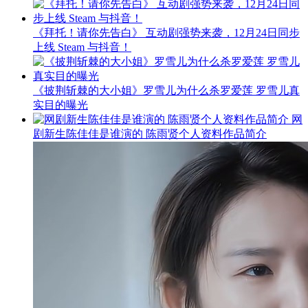
《拜托！请你先告白》 互动剧强势来袭，12月24日同步
上线 Steam 与抖音！
《披荆斩棘的大小姐》罗雪儿为什么杀罗爱莲 罗雪儿真
实目的曝光
网
剧新生陈佳佳是谁演的 陈雨贤个人资料作品简介