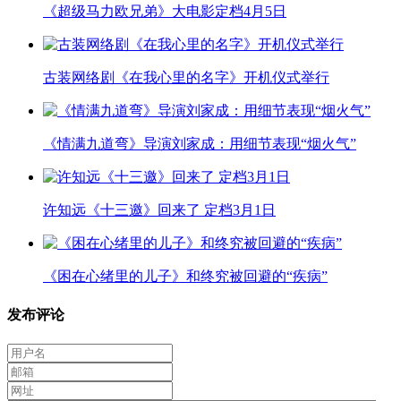
《超级马力欧兄弟》大电影定档4月5日
古装网络剧《在我心里的名字》开机仪式举行
《情满九道弯》导演刘家成：用细节表现“烟火气”
许知远《十三邀》回来了 定档3月1日
《困在心绪里的儿子》和终究被回避的“疾病”
发布评论