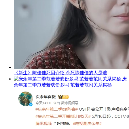
《新生》陈佳佳死因介绍 杀死陈佳佳的人是谁
庆
余年第二季范若若戏份多吗 范若若范闲关系揭秘