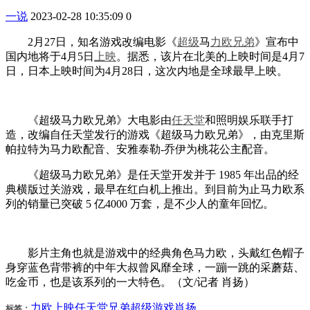
一说
2023-02-28 10:35:09
0
2月27日，知名游戏改编电影《
超级
马
力欧
兄弟
》宣布中
国内地将于4月5日
上映
。据悉，该片在北美的上映时间是4月7
日，日本上映时间为4月28日，这次内地是全球最早上映。
《超级马力欧兄弟》大电影由
任天堂
和照明娱乐联手打
造，改编自任天堂发行的游戏《超级马力欧兄弟》，由克里斯
帕拉特为马力欧配音、安雅泰勒-乔伊为桃花公主配音。
《超级马力欧兄弟》是任天堂开发并于 1985 年出品的经
典横版过关游戏，最早在红白机上推出。到目前为止马力欧系
列的销量已突破 5 亿4000 万套，是不少人的童年回忆。
影片主角也就是游戏中的经典角色马力欧，头戴红色帽子
身穿蓝色背带裤的中年大叔曾风靡全球，一蹦一跳的采蘑菇、
吃金币，也是该系列的一大特色。（文/记者 肖扬）
力欧
上映
任天堂
兄弟
超级
游戏
肖扬
标签：