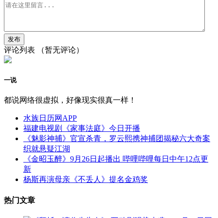
评论列表
（暂无评论）
一说
都说网络很虚拟，好像现实很真一样！
水族日历网APP
福建电视剧《家事法庭》今日开播
《魅影神捕》官宣杀青，罗云熙携神捕团揭秘六大奇案
织就悬疑江湖
《金昭玉醉》9月26日起播出 哔哩哔哩每日中午12点更
新
杨斯再演母亲《不丢人》提名金鸡奖
热门文章