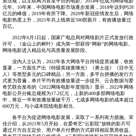
策法规，以互联网为首发平台的电影。2014年也成为网络电影
元年。10年来，中国网络电影市场逐步发展，2018年达到约28
亿元的峰值，2019年有所下降。2020年新冠疫情发生后，网络
电影热度上升，2021年共上线将近500部新片，有效播放量过
百亿。
2022年6月1日起，国家广电总局对网络剧片正式发放行政
许可，《金山上的树叶》成为第一部获得“网标”的网络电影。
网络电影进入精品化与高质量发展阶段。
业内人士认为，2022年各大网络平台持续提质减量，收效
显著，一方面生产出《特级英雄黄继光》《勇士连》《目中无
人》等类型多元的口碑精品；另一方面，多平台拼播的发行方
式更为普遍，单片平均有效播放量进一步提升。云合数据与爱
奇艺联合发布的《2022网络电影年度报告》显示，2022年网络
电影公开分账总规模为17.2亿元，上新的400多部网络电影
中，将近一半有效播放量破千万，七成多网络电影的成本超过
600万元，与小成本院线电影相当。
各平台为促进网络电影发展，采取了一系列有力措施。宋
佳介绍，从2021年5月开始，在爱奇艺“云影院”放映的影片可
通过片方自主定价、用户单片付费的方式获得相应票房收益。