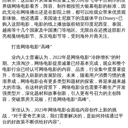
杰表示，这部影片从体量和质量上努力向奈飞等平台制作的世
界级网络电影看齐，阵容、制作都按照大银幕电影的标准，因
此无论在网络播出还是在影院上映，都可以给观众带来优质观
影体验。他还透露，美国迪士尼旗下的流媒体平台Disney+已
购入这部电影，电影的线上播放版权销至印度尼西亚、泰国、
越南等十几个国家及中国澳门等地区。无限自在还携这部影片
亮相戛纳电影节、东京电影节等，受到海外片商关注。
打造网络电影“高峰”
业内人士普遍认为，2022年是网络电影“冷静增长”的时
期。大浪淘沙，网络电影提质减量已经基本完成，观众和整个
电影行业已经认可网络电影的内容、品质，行业集中度显著提
升，市场进入崭新的发展阶段。未来，随着用户消费习惯的逐
渐养成，网络电影会有更多类型和题材的探索，将迎来越来越
大的市场。在这样的背景下，网络电影业也需要不断生产开发
强类型片，深化题材和故事创新，引入更有号召力的主创阵
容，突破票房天花板，打造网络电影“高峰”。
宋佳认为，2023年网络电影会面临内容创作上新的挑
战，“对于爱奇艺来说，我们需要解决的，是如何持续通过平
台的好政策不断供给好内容”。