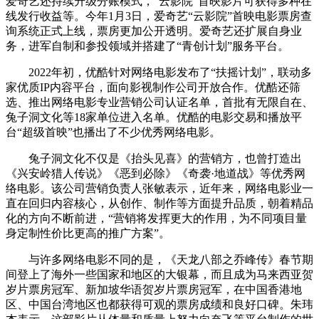
爱奇艺还持续升级分账模式，“云影院”首映影片可获得多种在
线发行收益等。今年1月3日，爱奇艺“云影院”首映电影票房查
询系统正式上线，票房更加公开透明。爱奇艺还扩展自身业
务，进军自制和参投领域并搭建了“青创计划”服务平台。
2022年初，优酷针对网络电影发布了“扶摇计划”，联动多
家优质IP内容平台，面向影视制作公司开放合作。优酷还筛
选、推出网络电影专业营销公司认证名单，首批有无限自在、
兔子洞文化等18家单位进入名单。优酷的电影交易和播放平
台“超级首映”也播出了不少优秀网络电影。
兔子洞文化不仅是《抬头见喜》的营销方，也曾打造出
《兴安岭猎人传说》《恶到必除》《奇袭·地道战》等优秀网
络电影。该公司营销负责人张敏表示，近年来，网络电影业一
直在回归内容核心，从创作、制作等方面提升品质，朝着精品
化的方向不断前进，“营销将发挥更大的作用，为不同项目量
身定制性价比更高的推广方案”。
与许多网络电影不同的是，《天龙八部之乔峰传》春节期
间登上了海外一些国家和地区的大银幕，而且成为马来西亚贺
岁片票房冠军、新加坡华语贺岁片票房冠军，在中国香港地
区、中国台湾地区也都获得可观的票房成绩和良好口碑。朱玮