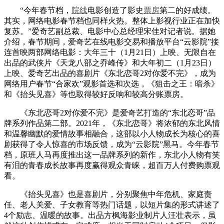
“今年春节档，
院线
电影创造了影史
票房
第二的好成绩。
其实，网络电影春节档也同样火热。整体上影视行业正在加快
复苏。”爱奇艺副总裁、电影中心总经理宋佳对记者说。据她
介绍，春节期间，爱奇艺在线电影交易和播放平台“云影院”接
连首映两部网络电影：大年三十（1月21日）上映、无限自在
出品的武侠片《天龙八部之乔峰传》和大年初二（1月23日）
上映、爱奇艺出品的喜剧片《东北恋哥2对你爱不完》，成为
网络用户春节“合家欢”观影首选和次选，《狙击之王：暗杀》
和《抬头见喜》等也取得较好反响和较高分账票房。
《东北恋哥2对你爱不完》是爱奇艺打造的“东北恋哥”品
牌系列作品第二部。2021年，《东北恋哥》将浓郁的东北风情
和温馨幽默的爱情故事相融合，这部以小人物成长为核心的喜
剧获得了令人惊喜的市场反馈，成为“云影院”黑马。今年春节
档，原班人马再度推出这一品牌系列的新作，东北小人物有笑
有泪的青春成长故事再度赢得观众青睐，超百万人付费购票观
看。
《抬头见喜》也是喜剧片，分别聚焦中年危机、家庭责
任、老人关爱、子女教育等热门话题，以短片集的形式讲述了
4个励志、温暖的故事。出品方枫海影业制片人汪壮表示，虽