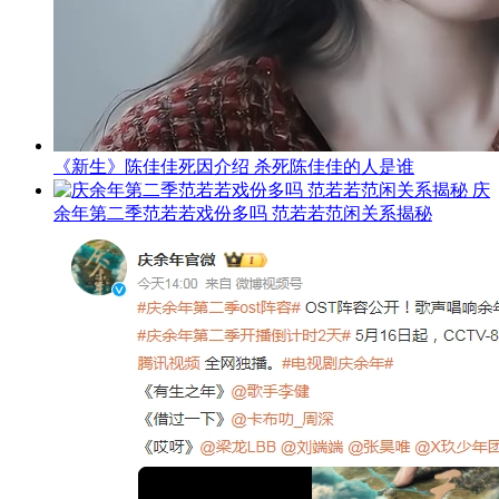
《新生》陈佳佳死因介绍 杀死陈佳佳的人是谁
庆
余年第二季范若若戏份多吗 范若若范闲关系揭秘