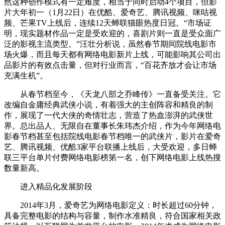
然这种创作模式有一定难度，相当于同时启动4个项目，但影
片大年初一（1月22日）在优酷、爱奇艺、腾讯视频、咪咕视
频、芒果TV上线后，连续12天蝉联猫眼热度日冠。“市场证
明，现实题材作品一定是受欢迎的，喜剧片则一直是受众面广
泛的影视主流类型。”汪壮分析说，虽然春节期间院线电影市
场火爆，而且每天都有网络电影新片上线，可能影响其公司出
品影片的有效点击量，但对行业而言，“百花齐放才会让市场
充满生机”。
从春节档至今，《天龙八部之乔峰传》一直备受关注。它
改编自金庸经典武侠小说，有着强大的主创阵容和精良的制
作，展现了一代大侠的奇情壮志，营造了热血澎湃的武侠世
界。总出品人、无限自在董事长朱玮杰介绍，作为今年网络电
影春节档甚至包括院线电影春节档唯一的武侠片，影片在爱奇
艺、腾讯视频、优酷3家平台联播上线后，大受欢迎，多日蝉
联三平台单片付费网络电影榜第一名，创下网络电影上线热搜
数量新高。
进入精品化发展阶段
2014年3月，爱奇艺为网络电影定义：时长超过60分钟，
具备完整电影的结构与容量，制作水准精良，符合国家相关政