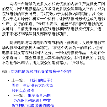
网络平台能够为更多人才和更优质的内容生产提供更广阔
的空间，网络电影精品也在吸引更多观众流量输入平台，成为
院线电影的重要补充。“我们致力于为优质内容赋能，以《天
龙八部之乔峰传》树立一个标杆，让网络播出形式也成为电影
生产、发行的渠道。”朱玮杰表示。他已经看到网络电影的更
大可能，目前无限自在的院线电影和网络电影投资齐头并进，
接下来还将继续深耕头部网络电影项目。
院线电影与网络电影在春节档的上佳表现，反映出电影市
场观影群体依然庞大而稳定。“在这个内容为王的年代，也许
电影本就没有院线和网络之分。一部优秀影视作品，无论在什
么渠道面世，都会有愿意为其买单的观众。我们要做的，就是
不断创作出精品，满足观众的消费需求。”汪壮说。
网络电影
院线
电影
春节
票房
平台
宋佳
标签：
上一篇：
《我们的日子》
周奇：生活没有大起大落
只有点点滴滴
下一篇：
俄罗斯音乐剧
《安娜·卡列尼娜》中文
版“驶抵”京城 带来原味俄