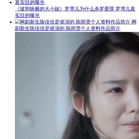
《披荆斩棘的大小姐》罗雪儿为什么杀罗爱莲 罗雪儿真
实目的曝光
网
剧新生陈佳佳是谁演的 陈雨贤个人资料作品简介