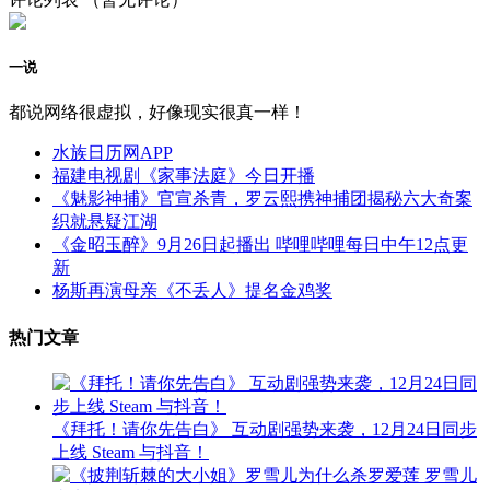
一说
都说网络很虚拟，好像现实很真一样！
水族日历网APP
福建电视剧《家事法庭》今日开播
《魅影神捕》官宣杀青，罗云熙携神捕团揭秘六大奇案
织就悬疑江湖
《金昭玉醉》9月26日起播出 哔哩哔哩每日中午12点更
新
杨斯再演母亲《不丢人》提名金鸡奖
热门文章
《拜托！请你先告白》 互动剧强势来袭，12月24日同步
上线 Steam 与抖音！