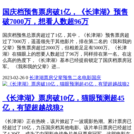
国庆档预售票房破1亿，《长津湖》预售
破7000万，想看人数超96万
国庆档预售总票房超过了1亿，其中，《长津湖》预售票房超
过了7000万，遥遥领先于其他影片，排在第二名的《我和我的
父辈》预售票房超过2000万，但相差足足有5000万。《长津
湖》在猫眼上的想要人数超过了96万，同样排在第一名。在这
么高的热度下，《长津湖》基本已经提前锁定了国庆档票房冠
军。 《我和我的父辈》进...
2023-02-26
0
长津湖
票房
父辈
预售
二名
电影
国庆
《长津湖》票房破10亿，猫眼预测超45
亿，有望超越战狼2
《长津湖》正在热映，该片掀起了一波观影热潮。累计票房已
经超过了10亿，力压国庆档其他电影。该片单日票房已经超过
了4.29亿，成为了中国影史战争片单日票房冠军。这部电影在