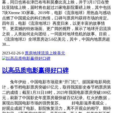
幕，同日也将在津巴布韦和莫桑比克上映，并于3月17日在赞
比亚陆续上映，届时将在超过25家电影院重磅上映，其中包括
7块Xtreme 3D屏幕。2019年，电影《流浪地球》用热血与感动
点燃了中国观众的科幻热情，口碑与票房均获得市场的肯定。
四年后，电影《流浪地球2》再度归来，以更丰富的故事情
节、更震撼的特效场面、更广阔的视野，展示了地球开启流浪
之前，人类如何走向团结，一同面对地球危机的故事。目前，
《流浪地球2》全球票房达5.6亿美元，其中，中国内地票房超
38....
2023-02-26
0
票房
地球
流浪
上映
美元
以高品质电影赢得好口碑
兔年伊始，中国电影市场迎来“开门红”。据国家电影局统
计，春节档电影票房突破67亿元，取得我国影史春节档票房第
二的成绩；截至1月31日18时，2023年我国电影票房突破100亿
元，刷新了中国影史年度票房最快破百亿纪录。红火的数据，
展现出我国电影市场的强势复苏。 好电影滋养着观众，
好观众成就了电影。影院恢复活力，离不开观众的相守、期待