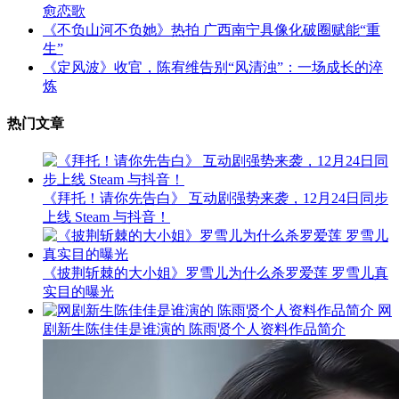
愈恋歌
《不负山河不负她》热拍 广西南宁具像化破圈赋能“重
生”
《定风波》收官，陈宥维告别“风清浊”：一场成长的淬
炼
热门文章
《拜托！请你先告白》 互动剧强势来袭，12月24日同步
上线 Steam 与抖音！
《披荆斩棘的大小姐》罗雪儿为什么杀罗爱莲 罗雪儿真
实目的曝光
网
剧新生陈佳佳是谁演的 陈雨贤个人资料作品简介