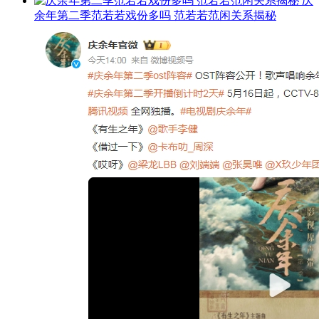
庆
余年第二季范若若戏份多吗 范若若范闲关系揭秘