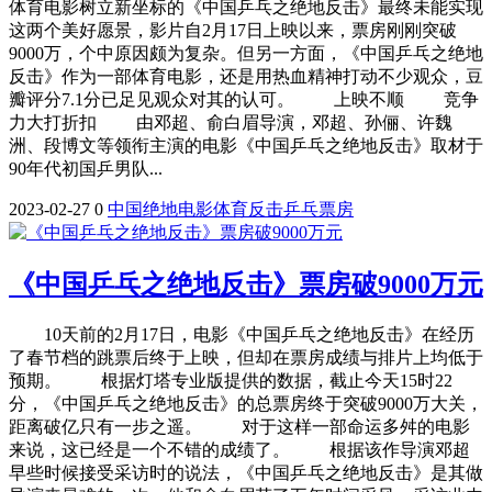
体育电影树立新坐标的《中国乒乓之绝地反击》最终未能实现
这两个美好愿景，影片自2月17日上映以来，票房刚刚突破
9000万，个中原因颇为复杂。但另一方面，《中国乒乓之绝地
反击》作为一部体育电影，还是用热血精神打动不少观众，豆
瓣评分7.1分已足见观众对其的认可。 上映不顺 竞争
力大打折扣 由邓超、俞白眉导演，邓超、孙俪、许魏
洲、段博文等领衔主演的电影《中国乒乓之绝地反击》取材于
90年代初国乒男队...
2023-02-27
0
中国
绝地
电影
体育
反击
乒乓
票房
《中国乒乓之绝地反击》票房破9000万元
10天前的2月17日，电影《中国乒乓之绝地反击》在经历
了春节档的跳票后终于上映，但却在票房成绩与排片上均低于
预期。 根据灯塔专业版提供的数据，截止今天15时22
分，《中国乒乓之绝地反击》的总票房终于突破9000万大关，
距离破亿只有一步之遥。 对于这样一部命运多舛的电影
来说，这已经是一个不错的成绩了。 根据该作导演邓超
早些时候接受采访时的说法，《中国乒乓之绝地反击》是其做