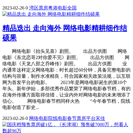
2023-02-26
0
湾区
票房
粤港
电影
全国
精品迭出 走向海外 网络电影精耕细作结
硕果
网络电影《抬头见喜》剧照。 出品方供图 网络
电影《东北恋哥2对你爱不完》剧照。 出品方供图 网
络电影《天龙八部之乔峰传》剧照。 出品方供图 业
内通常这样定义网络电影：时长超过60分钟，具备完整电影的
结构与容量，制作水准精良，符合国家相关政策法规，以互联
网为首发平台的电影。 2023年是网络电影诞生的第10个
年头。新年伊始，多部优秀作品繁荣了网络电影春节档，有的
在海外传播方面取得佳绩，让业内外对网络电影的未来增添了
信心。 网络电影春节档同样火热 “今年春节档，院线
电影创造了影史...
2023-02-26
0
网络电影
院线
电影
春节
票房
平台
宋佳