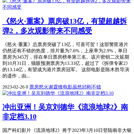
《怒火·重案》票房破13亿，有望超越拆
弹2，多次观影带来不同感受
《怒火·重案》总票房突破了13亿，可喜可贺！这部警匪港片
仍然还有不错的热度，排片量为7.6%，上座率为2.9%，单日
票房为345万，排在单日票房榜单第三名。该片密钥二次延期
到10月31日，猫眼预测票房为13.33亿，超过了《拆弹专家2》
的13.14亿，有望成为港片票房冠军。 这部电影是陈木胜导演
的遗作，由...
2023-02-26
0
票房
怒火
谢霆锋
电影
虽然
邱刚
不错
冲出亚洲！吴京刘德华《流浪地球2》南
非定档3.10
国产科幻影片《流浪地球2》将于2023年3月10日登陆南非大银