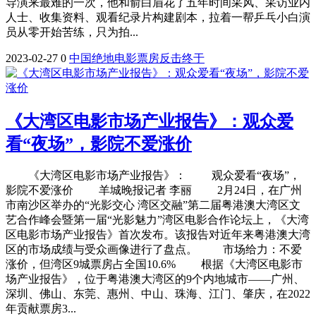
导演来最难的一次，他和俞白眉花了五年时间采风、采访业内
人士、收集资料、观看纪录片构建剧本，拉着一帮乒乓小白演
员从零开始苦练，只为拍...
2023-02-27
0
中国
绝地
电影
票房
反击
终于
《大湾区电影市场产业报告》：观众爱
看“夜场”，影院不爱涨价
《大湾区电影市场产业报告》： 观众爱看“夜场”，
影院不爱涨价 羊城晚报记者 李丽 2月24日，在广州
市南沙区举办的“光影交心 湾区交融”第二届粤港澳大湾区文
艺合作峰会暨第一届“光影魅力”湾区电影合作论坛上，《大湾
区电影市场产业报告》首次发布。该报告对近年来粤港澳大湾
区的市场成绩与受众画像进行了盘点。 市场给力：不爱
涨价，但湾区9城票房占全国10.6% 根据《大湾区电影市
场产业报告》，位于粤港澳大湾区的9个内地城市——广州、
深圳、佛山、东莞、惠州、中山、珠海、江门、肇庆，在2022
年贡献票房3...