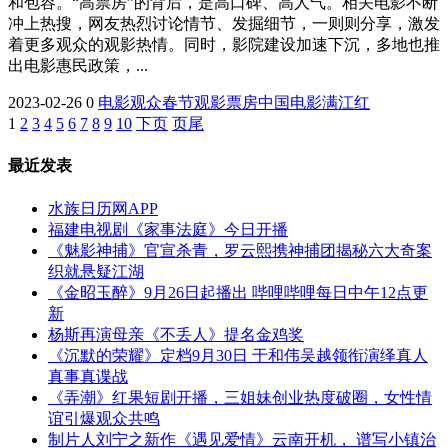
和包容。“高票房”的背后，是高口碑、高人气。相关电影不断
冲上热搜，网友热烈讨论情节、发掘细节，一则则分享，激发
着更多观众的观影热情。同时，影院建设加速下沉，多地也推
出电影惠民政策，...
2023-02-26
0
电影
观众
春节
观影
票房
中国电影
满江红
1
2
3
4
5
6
7
8
9
10
下页
页尾
最近发表
水族日历网APP
福建电视剧《家事法庭》今日开播
《魅影神捕》官宣杀青，罗云熙携神捕团揭秘六大奇案
织就悬疑江湖
《金昭玉醉》9月26日起播出 哔哩哔哩每日中午12点更
新
杨斯再演母亲《不丢人》提名金鸡奖
《沉默的荣耀》定档9月30日 于和伟吴越领衔演绎真人
真事真谍战
《弄潮》红果短剧开播，三姐妹创业热度破圈，女性情
谊引爆观众共鸣
制片人刘宁之新作《遇见爱情》云南开机， 谱写小镇治