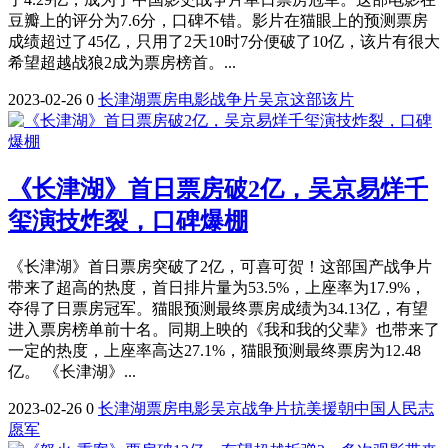
豆瓣上的评分为7.6分，口碑不错。影片在猫眼上的预测票房
成绩超过了45亿，只用了2天10时7分便破了10亿，该片有很大
希望超越战狼2成为票房榜首。...
2023-02-26
0
长津湖
票房
电影
战争片
吴京
这部
该片
《长津湖》首日票房破2亿，吴京易烊千
玺演技炸裂，口碑爆棚
《长津湖》首日票房突破了2亿，可喜可贺！这部国产战争片
带来了超高的热度，首日排片量为53.5%，上座率为17.9%，
夺得了日票房冠军。猫眼预测最终票房成绩为34.13亿，有望
进入票房榜单前十名。同期上映的《我和我的父辈》也带来了
一定的热度，上座率高达27.1%，猫眼预测最终票房为12.48
亿。 《长津湖》...
2023-02-26
0
长津湖
票房
电影
吴京
战争片
抗美援朝
中国人民志
愿军