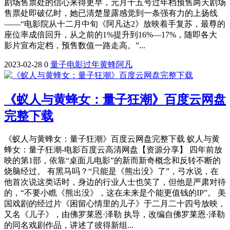
剧场售票处的信心来得更早，元月十五号过年档预售两天剧场
售票处即破亿时，她已清楚显露感觉到一条强有力的上扬线
——“电影院从十二月中旬《阿凡达2》放映着手复苏，最尊的
座位率成倍回升，从之前的1%提升到16%—17%，随即各大
影片宣布定档，预售数值一路走高。”...
2023-02-28
0
量子
电影
过年
黄蜂
阿凡
《蚁人与黄蜂女：量子狂潮》百度云网盘
完整下载
《蚁人与黄蜂女：量子狂潮》百度云网盘完整下载 蚁人与黄
蜂女：量子狂潮-电影百度云高清网盘【资源分享】 四年前放
映的第1部，依靠“桌面儿电影”的新而新奇概念和反转不断的
烧脑经过。 有黑马吗？“只能是《熊出没》了”，弓水说，在
他首次说这类话时，身边的行业人士也笑了，但他是严肃对待
的，“不要小瞧《熊出没》，这在未来是个能更值钱的IP”。 美
国戏剧的经过片《困留心情里的儿子》于二月二十四号放映，
又名《儿子》，由佛罗莱恩·泽勒 执导，改编自佛罗莱恩·泽勒
的同名戏剧作品，讲述了彼得新组...