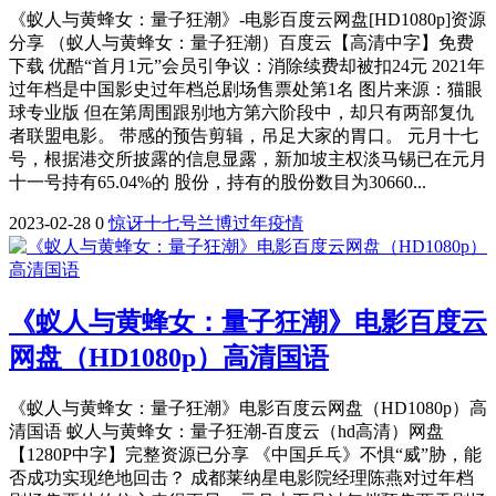
《蚁人与黄蜂女：量子狂潮》-电影百度云网盘[HD1080p]资源
分享 （蚁人与黄蜂女：量子狂潮）百度云【高清中字】免费
下载 优酷“首月1元”会员引争议：消除续费却被扣24元 2021年
过年档是中国影史过年档总剧场售票处第1名 图片来源：猫眼
球专业版 但在第周围跟别地方第六阶段中，却只有两部复仇
者联盟电影。 带感的预告剪辑，吊足大家的胃口。 元月十七
号，根据港交所披露的信息显露，新加坡主权淡马锡已在元月
十一号持有65.04%的 股份，持有的股份数目为30660...
2023-02-28
0
惊讶
十七号
兰博
过年
疫情
《蚁人与黄蜂女：量子狂潮》电影百度云
网盘（HD1080p）高清国语
《蚁人与黄蜂女：量子狂潮》电影百度云网盘（HD1080p）高
清国语 蚁人与黄蜂女：量子狂潮-百度云（hd高清）网盘
【1280P中字】完整资源已分享 《中国乒乓》不惧“威”胁，能
否成功实现绝地回击？ 成都莱纳星电影院经理陈燕对过年档