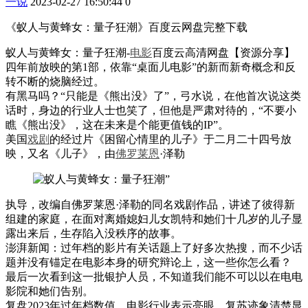
一说
2023-02-27 16:50:44
0
《蚁人与黄蜂女：量子狂潮》百度云网盘完整下载
蚁人与黄蜂女：量子狂潮-
电影
百度云高清网盘【资源分享】
四年前放映的第1部，依靠“桌面儿电影”的新而新奇概念和反
转不断的烧脑经过。
有黑马吗？“只能是《熊出没》了”，弓水说，在他首次说这类
话时，身边的行业人士也笑了，但他是严肃对待的，“不要小
瞧《熊出没》，这在未来是个能更值钱的IP”。
美国
戏剧
的经过片《困留心情里的儿子》于二月二十四号放
映，又名《儿子》，由
佛罗
莱恩
·泽勒
执导，改编自佛罗莱恩·泽勒的同名戏剧作品，讲述了彼得新
组建的家庭，在面对离婚媳妇儿女凯特和她们十几岁的儿子显
露出来后，生存陷入没秩序的故事。
澎湃新闻：过年档的影片有关话题上了好多次热搜，而不少话
题并没有锚定在电影本身的研究辩论上，这一些你怎么看？
最后一次看到这一批银护人员，不知道我们能不可以以在电电
影院和她们告别。
复盘2023年过年档数值，电影行业表示亮眼，复苏迹象清楚显