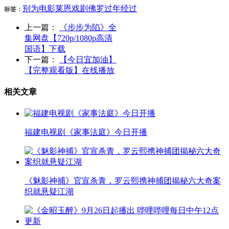
别为
电影
莱恩
戏剧
佛罗
过年
经过
标签：
上一篇：
《步步为陷》全
集网盘【720p/1080p高清
国语】下载
下一篇：
【今日宜加油】
【完整观看版】在线播放
相关文章
福建电视剧《家事法庭》今日开播
《魅影神捕》官宣杀青，罗云熙携神捕团揭秘六大奇案
织就悬疑江湖