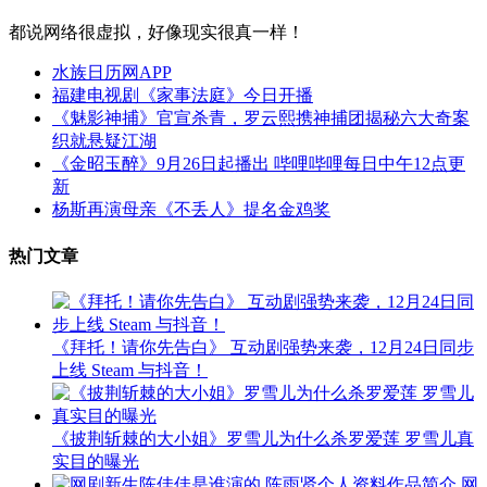
都说网络很虚拟，好像现实很真一样！
水族日历网APP
福建电视剧《家事法庭》今日开播
《魅影神捕》官宣杀青，罗云熙携神捕团揭秘六大奇案
织就悬疑江湖
《金昭玉醉》9月26日起播出 哔哩哔哩每日中午12点更
新
杨斯再演母亲《不丢人》提名金鸡奖
热门文章
《拜托！请你先告白》 互动剧强势来袭，12月24日同步
上线 Steam 与抖音！
《披荆斩棘的大小姐》罗雪儿为什么杀罗爱莲 罗雪儿真
实目的曝光
网