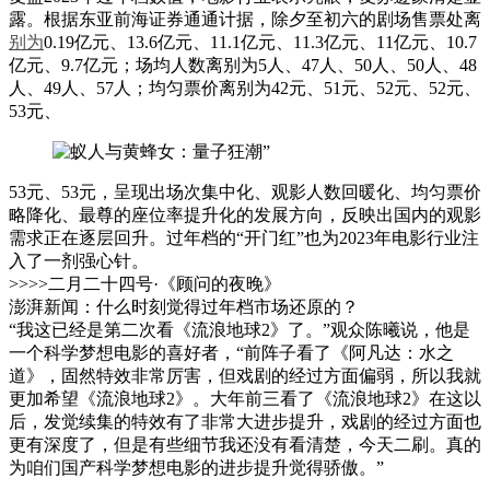
露。根据东亚前海证券通通计据，除夕至初六的剧场售票处离
别为
0.19亿元、13.6亿元、11.1亿元、11.3亿元、11亿元、10.7
亿元、9.7亿元；场均人数离别为5人、47人、50人、50人、48
人、49人、57人；均匀票价离别为42元、51元、52元、52元、
53元、
53元、53元，呈现出场次集中化、观影人数回暖化、均匀票价
略降化、最尊的座位率提升化的发展方向，反映出国内的观影
需求正在逐层回升。过年档的“开门红”也为2023年电影行业注
入了一剂强心针。
>>>>二月二十四号·《顾问的夜晚》
澎湃新闻：什么时刻觉得过年档市场还原的？
“我这已经是第二次看《流浪地球2》了。”观众陈曦说，他是
一个科学梦想电影的喜好者，“前阵子看了《阿凡达：水之
道》，固然特效非常厉害，但戏剧的经过方面偏弱，所以我就
更加希望《流浪地球2》。大年前三看了《流浪地球2》在这以
后，发觉续集的特效有了非常大进步提升，戏剧的经过方面也
更有深度了，但是有些细节我还没有看清楚，今天二刷。真的
为咱们国产科学梦想电影的进步提升觉得骄傲。”