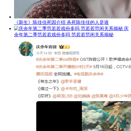
《新生》陈佳佳死因介绍 杀死陈佳佳的人是谁
庆
余年第二季范若若戏份多吗 范若若范闲关系揭秘