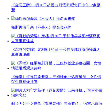
《金昭玉醉》9月26日起播出 哔哩哔哩每日中午12点更
新
杨斯再演母亲《不丢人》提名金鸡奖
《沉默的荣耀》定档9月30日 于和伟吴越领衔演绎真人
真事真谍战
《弄潮》红果短剧开播，三姐妹创业热度破圈，女性情
谊引爆观众共鸣
制片人刘宁之新作《遇见爱情》云南开机， 谱写小镇治