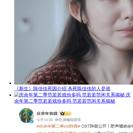
《新生》陈佳佳死因介绍 杀死陈佳佳的人是谁
庆
余年第二季范若若戏份多吗 范若若范闲关系揭秘