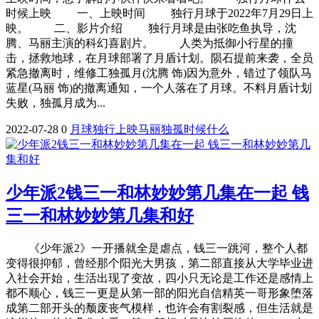
时候上映 一、上映时间 独行月球于2022年7月29日上
映。 二、影片介绍 独行月球是由张吃鱼执导，沈
腾、马丽主演的科幻喜剧片。 人类为抵御小行星的撞
击，拯救地球，在月球部署了月盾计划。陨石提前来袭，全员
紧急撤离时，维修工独孤月(沈腾 饰)因为意外，错过了领队马
蓝星(马丽 饰)的撤离通知，一个人落在了月球。不料月盾计划
失败，独孤月成为...
2022-07-28
0
月球
独行
上映
马丽
独孤
时候
什么
少年派2钱三一和林妙妙第几集在一起 钱
三一和林妙妙第几集和好
《少年派2》一开播就全是虐点，钱三一跳河，整个人都
变得很抑郁，曾经那个阳光大男孩，第二部直接从大学毕业进
入社会开始，生活出现了变故，四小只无论是工作还是感情上
都不顺心，钱三一更是从第一部的阳光自信精英一哥形象堕落
成第二部开头的颓废丧气模样，也许会有割裂感，但生活就是