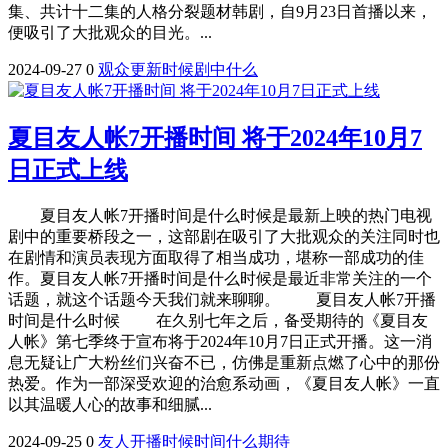
集、共计十二集的人格分裂题材韩剧，自9月23日首播以来，
便吸引了大批观众的目光。...
2024-09-27
0
观众
更新
时候
剧中
什么
夏目友人帐7开播时间 将于2024年10月7
日正式上线
夏目友人帐7开播时间是什么时候是最新上映的热门电视
剧中的重要桥段之一，这部剧在吸引了大批观众的关注同时也
在剧情和演员表现方面取得了相当成功，堪称一部成功的佳
作。夏目友人帐7开播时间是什么时候是最近非常关注的一个
话题，就这个话题今天我们就来聊聊。 夏目友人帐7开播
时间是什么时候 在久别七年之后，备受期待的《夏目友
人帐》第七季终于宣布将于2024年10月7日正式开播。这一消
息无疑让广大粉丝们兴奋不已，仿佛是重新点燃了心中的那份
热爱。作为一部深受欢迎的治愈系动画，《夏目友人帐》一直
以其温暖人心的故事和细腻...
2024-09-25
0
友人
开播
时候
时间
什么
期待