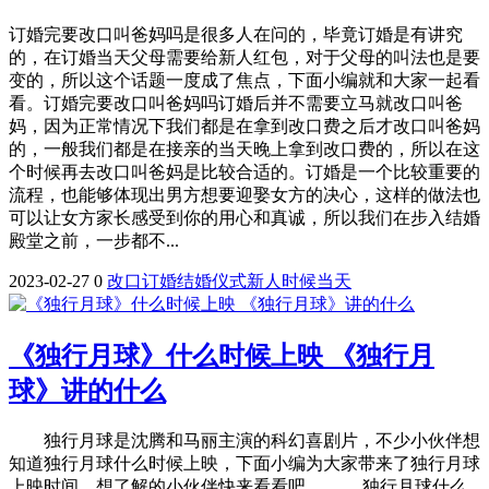
订婚完要改口叫爸妈吗是很多人在问的，毕竟订婚是有讲究
的，在订婚当天父母需要给新人红包，对于父母的叫法也是要
变的，所以这个话题一度成了焦点，下面小编就和大家一起看
看。订婚完要改口叫爸妈吗订婚后并不需要立马就改口叫爸
妈，因为正常情况下我们都是在拿到改口费之后才改口叫爸妈
的，一般我们都是在接亲的当天晚上拿到改口费的，所以在这
个时候再去改口叫爸妈是比较合适的。订婚是一个比较重要的
流程，也能够体现出男方想要迎娶女方的决心，这样的做法也
可以让女方家长感受到你的用心和真诚，所以我们在步入结婚
殿堂之前，一步都不...
2023-02-27
0
改口
订婚
结婚
仪式
新人
时候
当天
《独行月球》什么时候上映 《独行月
球》讲的什么
独行月球是沈腾和马丽主演的科幻喜剧片，不少小伙伴想
知道独行月球什么时候上映，下面小编为大家带来了独行月球
上映时间，想了解的小伙伴快来看看吧。 独行月球什么