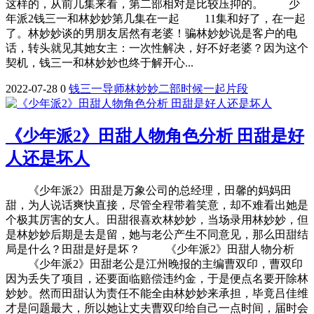
这样的，从前几集来看，第二部相对是比较压抑的。 少
年派2钱三一和林妙妙第几集在一起 11集和好了，在一起
了。林妙妙谈的男朋友居然有老婆！骗林妙妙说是客户的电
话，转头就见其她女主：一次性解决，好不好老婆？因为这个
契机，钱三一和林妙妙也终于解开心...
2022-07-28
0
钱三一
导师
林妙妙
二部
时候
一起
片段
《少年派2》田甜人物角色分析 田甜是好
人还是坏人
《少年派2》田甜是万象公司的总经理，田馨的妈妈田
甜，为人说话爽快直接，尽管全程带着笑意，却不难看出她是
个极其厉害的女人。田甜很喜欢林妙妙，当场录用林妙妙，但
是林妙妙后期是去是留，她与老公产生不同意见，那么田甜结
局是什么？田甜是好是坏？ 《少年派2》田甜人物分析
《少年派2》田甜老公是江州晚报的主编曹双印，曹双印
因为丢失了项目，还要面临赔偿违约金，于是便点名要开除林
妙妙。然而田甜认为责任不能全由林妙妙来承担，毕竟吕佳维
才是问题最大，所以她让丈夫曹双印给自己一点时间，届时会