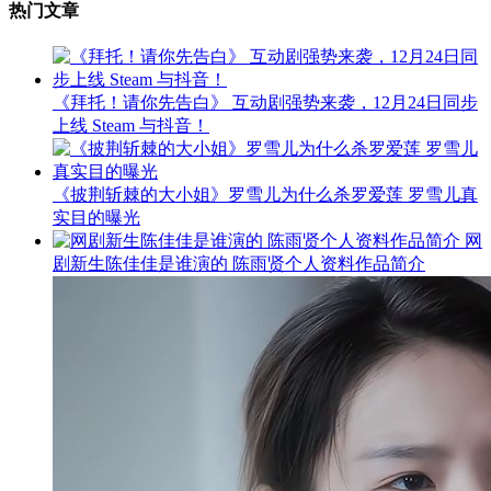
热门文章
《拜托！请你先告白》 互动剧强势来袭，12月24日同步
上线 Steam 与抖音！
《披荆斩棘的大小姐》罗雪儿为什么杀罗爱莲 罗雪儿真
实目的曝光
网
剧新生陈佳佳是谁演的 陈雨贤个人资料作品简介