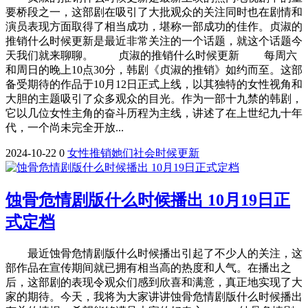
要桥段之一，这部剧在吸引了大批观众的关注同时也在剧情和
演员表现方面取得了相当成功，堪称一部成功的佳作。贞淑的
推销什么时候更新是最近非常关注的一个话题，就这个话题今
天我们就来聊聊。 贞淑的推销什么时候更新 每周六
和周日的晚上10点30分，韩剧《贞淑的推销》如约而至。这部
备受期待的作品于10月12日正式上线，以其独特的女性视角和
大胆的主题吸引了众多观众的目光。作为一部十九禁的韩剧，
它以几位女性主角的奋斗历程为主线，讲述了在上世纪九十年
代，一个尚未完全开放...
2024-10-22
0
女性
推销
她们
社会
时候
更新
蚀骨危情剧版什么时候播出 10月19日正
式定档
最近蚀骨危情剧版什么时候播出引起了不少人的关注，这
部作品在宣传期间就已拥有相当高的热度和人气。在播出之
后，这部剧的表现令观众们感到欣喜和满意，真正地实现了大
家的期待。今天，我将为大家讲讲蚀骨危情剧版什么时候播出