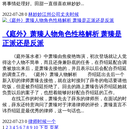
将事情处理好。田甜一直很喜欢林妙妙...
2022-07-28
0
林妙妙
江州
公司
丈夫
时候
《庭外》萧臻人物角色性格解析 萧臻是
正派还是反派
《庭外落水者》中萧臻由焦俊艳饰演，初次登场就让人觉
得这个人物不简单，而且还身兼卧底的任务，在乔绍延配合调
查被放出来后，是萧臻去接他的，并且表示以后会配合乔绍延
的调查工作。 《庭外》萧臻人物解析 乔绍廷出去后一个
新入职的律师萧臻去接他，就在这时接到了薛冬的电话要请他
吃饭，但是被乔绍廷拒绝了。回去的路上萧臻告诉乔绍廷她就
负责以后的案子了，也想着能够好好配合乔绍廷的工作。
在找工作的时候，萧臻先去了薛东的律师所，在面试的时
候，薛东还特意询问了萧臻对于津港律师的评价，萧臻直言不
讳乔绍廷是最优秀的律师，这一句话也...
2022-07-23
0
律师
时候
一个
1
2
3
4
5
6
7
8
9
10
下页
页尾