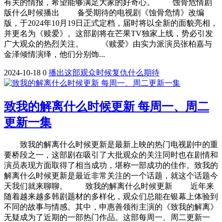
有关的情报，希望能够满足大家的好奇心。 蚀骨危情剧
版什么时候播出 备受期待的电视剧《蚀骨危情》改编
版，于2024年10月19日正式定档，届时将以全新的面貌亮相，
并更名为《赎爱》。这部剧将在芒果TV独家上线，势必引发
广大观众的热烈关注。 《赎爱》由实力派演员张柏嘉与
金泽倾情演绎，他们分别饰...
2024-10-18
0
播出
这部
观众
时候
复仇
什么
期待
致我的解离什么时候更新 每周一、周二
更新一集
致我的解离什么时候更新是最新上映的热门电视剧中的重
要桥段之一，这部剧在吸引了大批观众的关注同时也在剧情和
演员表现方面取得了相当成功，堪称一部成功的佳作。致我的
解离什么时候更新是最近非常关注的一个话题，就这个话题今
天我们就来聊聊。 致我的解离什么时候更新 近年来
随着越来越多韩剧题材的多样化，观众们总能在银幕上体验到
不同的故事与情感。其中，申惠善领衔主演的《致我的解离》
无疑成为了近期的一部热门作品。这部每周一、周二更新一