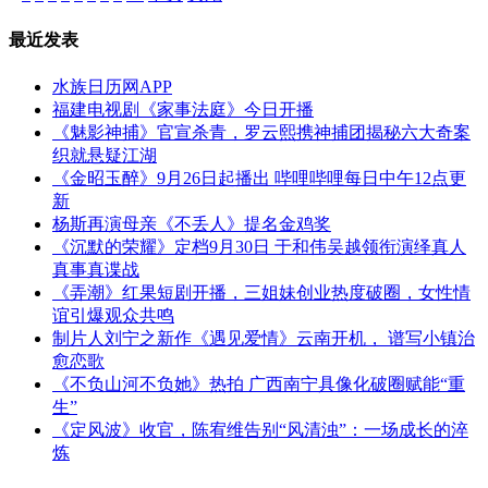
最近发表
水族日历网APP
福建电视剧《家事法庭》今日开播
《魅影神捕》官宣杀青，罗云熙携神捕团揭秘六大奇案
织就悬疑江湖
《金昭玉醉》9月26日起播出 哔哩哔哩每日中午12点更
新
杨斯再演母亲《不丢人》提名金鸡奖
《沉默的荣耀》定档9月30日 于和伟吴越领衔演绎真人
真事真谍战
《弄潮》红果短剧开播，三姐妹创业热度破圈，女性情
谊引爆观众共鸣
制片人刘宁之新作《遇见爱情》云南开机， 谱写小镇治
愈恋歌
《不负山河不负她》热拍 广西南宁具像化破圈赋能“重
生”
《定风波》收官，陈宥维告别“风清浊”：一场成长的淬
炼