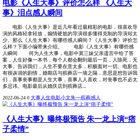
电影《人生大事》评价怎么样 《人生大
事》泪点感人瞬间
电影《人生大事》是近几年看过最精彩的电影，很喜欢导
演的风格轻拿轻放，煽情硬尬的导演很多懂得克制的导演却太
少。那么《人生大事》有哪些感人瞬间？《人生大事》评价怎
么样？下面小编带来介绍。 电影《人生大事》有哪些感
人瞬间 何为人生大事，电影中莫三妹父亲遗言中给了答
案，人生好像一本书，每个人都会翻到最后一页，人除死，无
大事。告诉我们，人生不要在意太多，积极面对一切。电影也
有很诙谐的剧情，婚期店与殡葬店一墙之隔，意思是想告诉我
们，喜事丧事都是人生大事，喜事人人喜欢，对丧事也不必太
多忌讳。电影最后从婚庆店到殡葬店...
2022-06-24
0
大事
人生
电影
小文
朱一
殡葬
感人
《人生大事》曝终极预告 朱一龙上演“痞
子柔情”