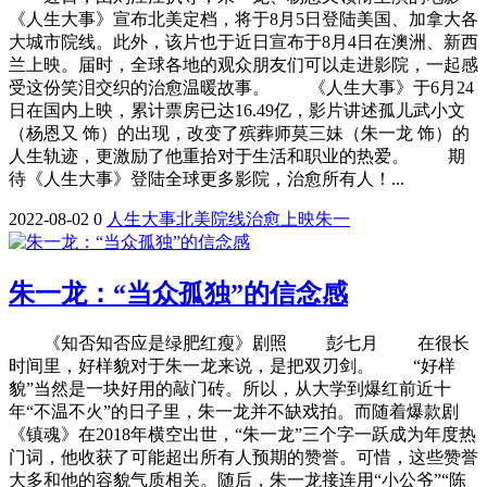
《人生大事》宣布北美定档，将于8月5日登陆美国、加拿大各
大城市院线。此外，该片也于近日宣布于8月4日在澳洲、新西
兰上映。届时，全球各地的观众朋友们可以走进影院，一起感
受这份笑泪交织的治愈温暖故事。 《人生大事》于6月24
日在国内上映，累计票房已达16.49亿，影片讲述孤儿武小文
（杨恩又 饰）的出现，改变了殡葬师莫三妹（朱一龙 饰）的
人生轨迹，更激励了他重拾对于生活和职业的热爱。 期
待《人生大事》登陆全球更多影院，治愈所有人！...
2022-08-02
0
人生
大事
北美
院线
治愈
上映
朱一
朱一龙：“当众孤独”的信念感
《知否知否应是绿肥红瘦》剧照 彭七月 在很长
时间里，好样貌对于朱一龙来说，是把双刃剑。 “好样
貌”当然是一块好用的敲门砖。所以，从大学到爆红前近十
年“不温不火”的日子里，朱一龙并不缺戏拍。而随着爆款剧
《镇魂》在2018年横空出世，“朱一龙”三个字一跃成为年度热
门词，他收获了可能超出所有人预期的赞誉。可惜，这些赞誉
大多和他的容貌气质相关。随后，朱一龙接连用“小公爷”“陈