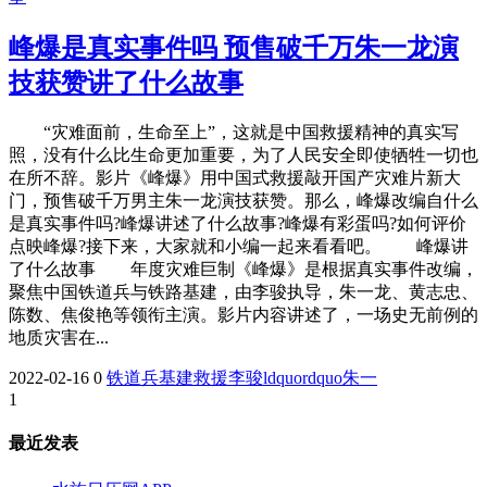
峰爆是真实事件吗 预售破千万朱一龙演
技获赞讲了什么故事
“灾难面前，生命至上”，这就是中国救援精神的真实写
照，没有什么比生命更加重要，为了人民安全即使牺牲一切也
在所不辞。影片《峰爆》用中国式救援敲开国产灾难片新大
门，预售破千万男主朱一龙演技获赞。那么，峰爆改编自什么
是真实事件吗?峰爆讲述了什么故事?峰爆有彩蛋吗?如何评价
点映峰爆?接下来，大家就和小编一起来看看吧。 峰爆讲
了什么故事 年度灾难巨制《峰爆》是根据真实事件改编，
聚焦中国铁道兵与铁路基建，由李骏执导，朱一龙、黄志忠、
陈数、焦俊艳等领衔主演。影片内容讲述了，一场史无前例的
地质灾害在...
2022-02-16
0
铁道兵
基建
救援
李骏
ldquo
rdquo
朱一
1
最近发表