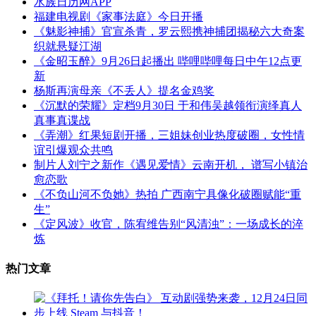
水族日历网APP
福建电视剧《家事法庭》今日开播
《魅影神捕》官宣杀青，罗云熙携神捕团揭秘六大奇案
织就悬疑江湖
《金昭玉醉》9月26日起播出 哔哩哔哩每日中午12点更
新
杨斯再演母亲《不丢人》提名金鸡奖
《沉默的荣耀》定档9月30日 于和伟吴越领衔演绎真人
真事真谍战
《弄潮》红果短剧开播，三姐妹创业热度破圈，女性情
谊引爆观众共鸣
制片人刘宁之新作《遇见爱情》云南开机， 谱写小镇治
愈恋歌
《不负山河不负她》热拍 广西南宁具像化破圈赋能“重
生”
《定风波》收官，陈宥维告别“风清浊”：一场成长的淬
炼
热门文章