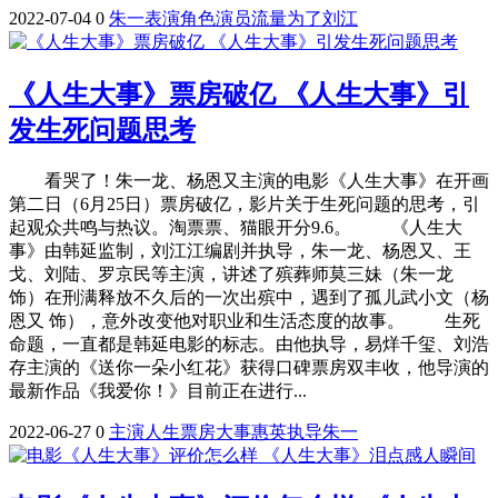
2022-07-04
0
朱一
表演
角色
演员
流量
为了
刘江
《人生大事》票房破亿 《人生大事》引
发生死问题思考
看哭了！朱一龙、杨恩又主演的电影《人生大事》在开画
第二日（6月25日）票房破亿，影片关于生死问题的思考，引
起观众共鸣与热议。淘票票、猫眼开分9.6。 《人生大
事》由韩延监制，刘江江编剧并执导，朱一龙、杨恩又、王
戈、刘陆、罗京民等主演，讲述了殡葬师莫三妹（朱一龙
饰）在刑满释放不久后的一次出殡中，遇到了孤儿武小文（杨
恩又 饰），意外改变他对职业和生活态度的故事。 生死
命题，一直都是韩延电影的标志。由他执导，易烊千玺、刘浩
存主演的《送你一朵小红花》获得口碑票房双丰收，他导演的
最新作品《我爱你！》目前正在进行...
2022-06-27
0
主演
人生
票房
大事
惠英
执导
朱一