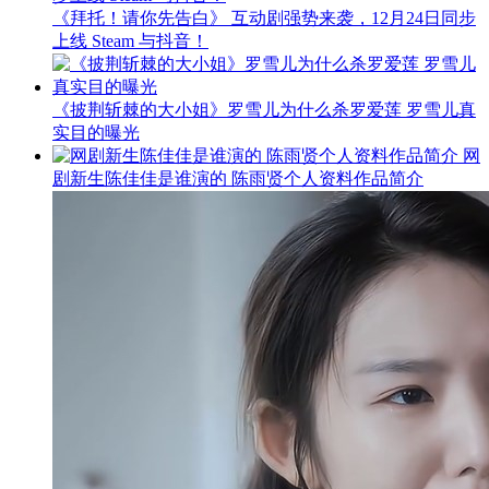
《拜托！请你先告白》 互动剧强势来袭，12月24日同步
上线 Steam 与抖音！
《披荆斩棘的大小姐》罗雪儿为什么杀罗爱莲 罗雪儿真
实目的曝光
网
剧新生陈佳佳是谁演的 陈雨贤个人资料作品简介