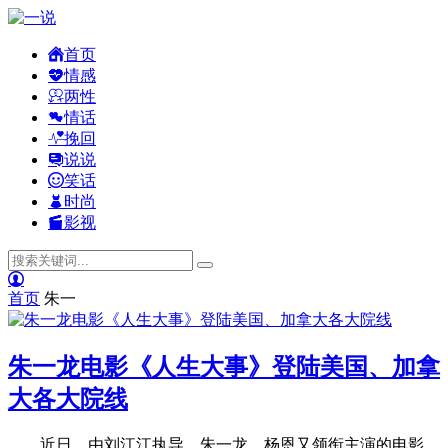
首页
情感
两性
情话
挽回
说说
笑话
时尚
影视
首页
朱一
朱一龙电影《人生大事》登陆美国、加拿
大各大院线
近日，由刘江江执导，朱一龙、杨恩又领衔主演的电影