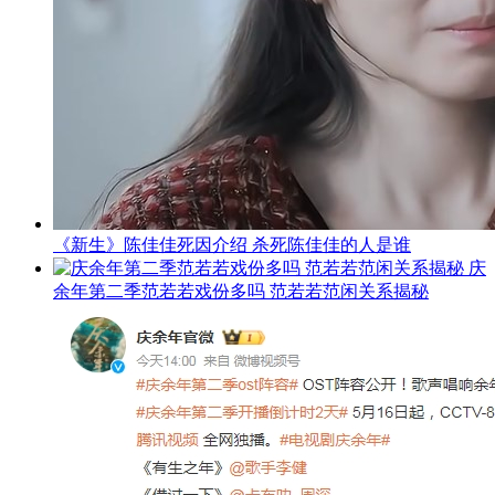
《新生》陈佳佳死因介绍 杀死陈佳佳的人是谁
庆
余年第二季范若若戏份多吗 范若若范闲关系揭秘