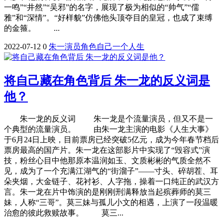
一鸣”“井然”“吴邪”的名字，展现了极为相似的“帅气”“儒
雅”和“深情”。“好样貌”仿佛他头顶夺目的皇冠，也成了束缚
的金箍。 ...
2022-07-12
0
朱一
演员
角色
自己
一个
人生
将自己藏在角色背后 朱一龙的反义词是
他？
朱一龙的反义词 朱一龙是个流量演员，但又不是一
个典型的流量演员。 由朱一龙主演的电影《人生大事》
于6月24日上映，目前票房已经突破5亿元，成为今年春节档后
票房最高的国产片。朱一龙在这部影片中实现了“毁容式”演
技，粉丝心目中他那原本温润如玉、文质彬彬的气质全然不
见，成为了一个充满江湖气的“街溜子”——寸头、碎胡茬、耳
朵夹烟，大金链子、花衬衫、人字拖，操着一口纯正的武汉方
言。朱一龙在片中饰演的是刚刚刑满释放当起殡葬师的莫三
妹，人称“三哥”。莫三妹与孤儿小文的相遇，上演了一段温暖
治愈的彼此救赎故事。 莫三...