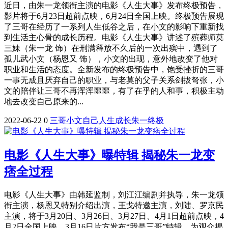
近日，由朱一龙领衔主演的电影《人生大事》发布终极预告，
影片将于6月23日超前点映，6月24日全国上映。终极预告展现
了三哥在经历了一系列人生低谷之后，在小文的影响下重新找
到生活主心骨的成长历程。电影《人生大事》讲述了殡葬师莫
三妹（朱一龙 饰）在刑满释放不久后的一次出殡中，遇到了
孤儿武小文（杨恩又 饰），小文的出现，意外地改变了他对
职业和生活的态度。全新发布的终极预告中，饱受挫折的三哥
一事无成且厌弃自己的职业，与老莫的父子关系剑拔弩张，小
文的陪伴让三哥不再浑浑噩噩，有了在乎的人和事，积极主动
地去改变自己原来的...
2022-06-22
0
三哥
小文
自己
人生
成长
朱一
终极
电影《人生大事》曝特辑 揭秘朱一龙变
痞全过程
电影《人生大事》由韩延监制，刘江江编剧并执导，朱一龙领
衔主演，杨恩又特别介绍出演，王戈特邀主演，刘陆、罗京民
主演，将于3月20日、3月26日、3月27日、4月1日超前点映，4
月2日全国上映。3月16日片方发布“我是三哥”特辑，为观众揭