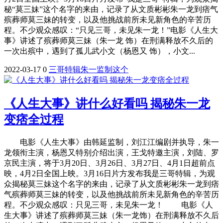
秘“莫三妹”这个名字的来由，记录了从文质彬彬朱一龙到痞气
殡葬师莫三妹的转变，以及他挑战前所未见新角色的辛苦历
程。不少观众感叹：“只见三哥，未见朱一龙！”电影《人生大
事》讲述了殡葬师莫三妹（朱一龙 饰）在刑满释放不久后的
一次出殡中，遇到了孤儿武小文（杨恩又 饰），小文...
2022-03-17
0
三哥
特辑
朱一
监制
这个
《人生大事》讲什么好看吗 揭秘朱一龙
变痞全过程
电影《人生大事》由韩延监制，刘江江编剧并执导，朱一
龙领衔主演，杨恩又特别介绍出演，王戈特邀主演，刘陆、罗
京民主演，将于3月20日、3月26日、3月27日、4月1日超前点
映，4月2日全国上映。3月16日片方发布我是三哥特辑，为观
众揭秘莫三妹这个名字的来由，记录了从文质彬彬朱一龙到痞
气殡葬师莫三妹的转变，以及他挑战前所未见新角色的辛苦历
程。不少观众感叹：只见三哥，未见朱一龙！ 电影《人
生大事》讲述了殡葬师莫三妹（朱一龙饰）在刑满释放不久后