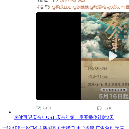
李健再唱庆余年OST 庆余年第二季开播倒计时2天
一说APP
一说FM
主播招募
关于我们
用户投稿
广告合作
留言