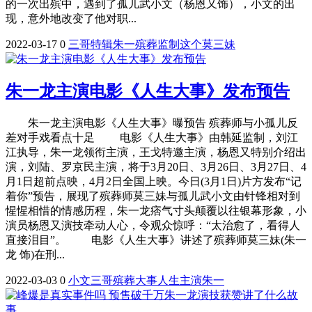
的一次出殡中，遇到了孤儿武小文（杨恩又饰），小文的出
现，意外地改变了他对职...
2022-03-17
0
三哥
特辑
朱一
殡葬
监制
这个
莫三妹
朱一龙主演电影《人生大事》发布预告
朱一龙主演电影《人生大事》曝预告 殡葬师与小孤儿反
差对手戏看点十足 电影《人生大事》由韩延监制，刘江
江执导，朱一龙领衔主演，王戈特邀主演，杨恩又特别介绍出
演，刘陆、罗京民主演，将于3月20日、3月26日、3月27日、4
月1日超前点映，4月2日全国上映。今日(3月1日)片方发布“记
着你”预告，展现了殡葬师莫三妹与孤儿武小文由针锋相对到
惺惺相惜的情感历程，朱一龙痞气寸头颠覆以往银幕形象，小
演员杨恩又演技牵动人心，令观众惊呼：“太治愈了，看得人
直接泪目”。 电影《人生大事》讲述了殡葬师莫三妹(朱一
龙 饰)在刑...
2022-03-03
0
小文
三哥
殡葬
大事
人生
主演
朱一