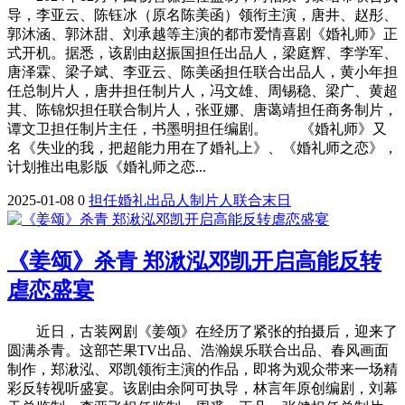
导，李亚云、陈钰冰（原名陈美函）领衔主演，唐井、赵彤、
郭沐涵、郭沐甜、刘承越等主演的都市爱情喜剧《婚礼师》正
式开机。据悉，该剧由赵振国担任出品人，梁庭辉、李学军、
唐泽霖、梁子斌、李亚云、陈美函担任联合出品人，黄小年担
任总制片人，唐井担任制片人，冯文雄、周锡稳、梁广、黄超
其、陈锦炽担任联合制片人，张亚娜、唐蔼靖担任商务制片，
谭文卫担任制片主任，书墨明担任编剧。 《婚礼师》又
名《失业的我，把超能力用在了婚礼上》、《婚礼师之恋》，
计划推出电影版《婚礼师之恋...
2025-01-08
0
担任
婚礼
出品人
制片人
联合
末日
《姜颂》杀青 郑湫泓邓凯开启高能反转
虐恋盛宴
近日，古装网剧《姜颂》在经历了紧张的拍摄后，迎来了
圆满杀青。这部芒果TV出品、浩瀚娱乐联合出品、春风画面
制作，郑湫泓、邓凯领衔主演的作品，即将为观众带来一场精
彩反转视听盛宴。该剧由余阿可执导，林言年原创编剧，刘幕