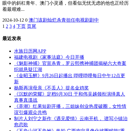
眼中的斜杠青年、澳门小灵通，但看似无忧无虑的他也正经历
着最艰难...
2024-10-12
0
澳门
该剧
灿烂
杀青
担任
电视剧
剧中
1
2
3
4
下页
页尾
最近发表
水族日历网APP
福建电视剧《家事法庭》今日开播
《魅影神捕》官宣杀青，罗云熙携神捕团揭秘六大奇案
织就悬疑江湖
《金昭玉醉》9月26日起播出 哔哩哔哩每日中午12点更
新
杨斯再演母亲《不丢人》提名金鸡奖
《沉默的荣耀》定档9月30日 于和伟吴越领衔演绎真人
真事真谍战
《弄潮》红果短剧开播，三姐妹创业热度破圈，女性情
谊引爆观众共鸣
制片人刘宁之新作《遇见爱情》云南开机， 谱写小镇治
愈恋歌
《不负山河不负她》热拍 广西南宁具像化破圈赋能“重