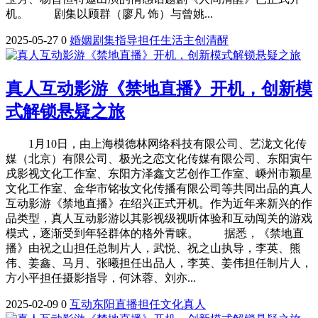
机。 剧集以顾群（廖凡 饰）与曾姚...
2025-05-27
0
婚姻
剧集
指导
担任
生活
主创
清醒
真人互动影游《禁地直播》开机，创新模
式解锁悬疑之旅
1月10日，由上海模德林网络科技有限公司、艺泷文化传
媒（北京）有限公司、极光之恋文化传媒有限公司、东阳寅午
戌影视文化工作室、东阳方泽鑫文艺创作工作室、嵊州市颖星
文化工作室、金华市铭妆文化传播有限公司等共同出品的真人
互动影游《禁地直播》在绍兴正式开机。作为近年来新兴的作
品类型，真人互动影游以其影视级视听体验和互动闯关的游戏
模式，逐渐受到年轻群体的格外青睐。 据悉，《禁地直
播》由祝之山担任总制片人，武悦、祝之山执导，李英、熊
伟、姜鑫、马月、张曦担任出品人，李英、姜伟担任制片人，
方小平担任摄影指导，何沐蓉、刘亦...
2025-02-09
0
互动
东阳
直播
担任
文化
真人