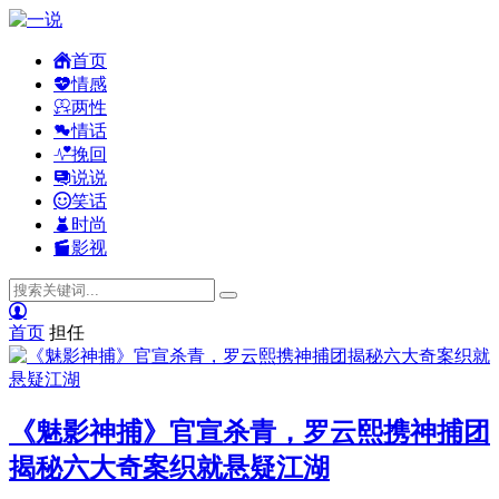
首页
情感
两性
情话
挽回
说说
笑话
时尚
影视
首页
担任
《魅影神捕》官宣杀青，罗云熙携神捕团
揭秘六大奇案织就悬疑江湖