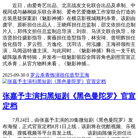
近日，由爱奇艺出品、北京战友文化联合出品及承制、中
视同成与赫桐娱乐联合承制、爱奇艺爱撒糖工作室联合打造的
古装悬疑探案剧《魅影神捕》在横店影视城顺利杀青。该剧由
龚宇、原昕担任出品人，王晓晖担任总监制，邵文依担任总制
片人；郑伟文担任总监制总导演，刘崇、马洪文联合执导，徐
浩贤担任摄影指导，黄薇担任造型指导，林安琦、曾明辉担任
妆化指导，罗云熙、方逸伦、沈羽洁、何泓姗、王海祥领衔主
演，马闻远特邀主演。与此同时，《魅影神捕》释出一支千机
破阵版杀青特辑，并发布一组魅影留踪全阵容角色剧照官宣正
式杀青，从官方物料来看，《魅影神捕...
2025-09-30
0
罗云
杀青
饰演
担任
造型
王海
张嘉予主演扫黑短剧《黑色曼陀罗》官宣
定档
7月24日，由张嘉予主演的20集微短剧《黑色曼陀罗》发
布海报，正式官宣定档8月1日上线，该剧将在优酷视频、乐视
视频、搜狐视频等平台首发上线。 该剧由陈俪元担任出