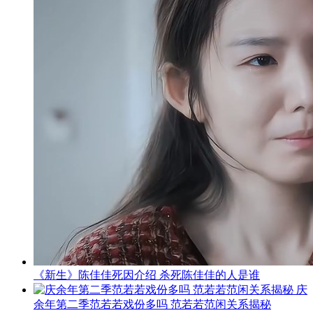
《新生》陈佳佳死因介绍 杀死陈佳佳的人是谁
庆
余年第二季范若若戏份多吗 范若若范闲关系揭秘