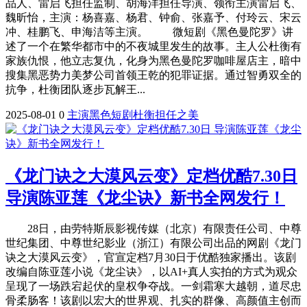
品人、雷启飞担任监制、胡海洋担任导演、领衔主演雷启飞、
魏昕怡，主演：杨喜嘉、杨君、钟俞、张嘉予、付玲云、宋云
冲、桂鹏飞、申海洁等主演。 微短剧《黑色曼陀罗》讲
述了一个在繁华都市中的不夜城里发生的故事。主人公杜衡有
家族仇恨，他立志复仇，化身为黑色曼陀罗咖啡屋店主，暗中
搜集黑恶势力美梦公司首领王乾的犯罪证据。通过智勇双全的
抗争，杜衡团队逐步瓦解王...
2025-08-01
0
主演
黑色
短剧
杜衡
担任
之美
《龙门诀之大漠风云变》定档优酷7.30日
导演陈亚莲《龙尘诀》新书全网发行！
28日，由劳特斯辰影视传媒（北京）有限责任公司、中尊
世纪集团、中尊世纪影业（浙江）有限公司出品的网剧《龙门
诀之大漠风云变》，官宣定档7月30日于优酷独家播出。该剧
改编自陈亚莲小说《龙尘诀》，以AI+真人实拍的方式为观众
呈现了一场跌宕起伏的皇权争夺战。一剑霜寒大越朝，道尽忠
骨柔肠客！该剧以宏大的世界观、扎实的群像、高颜值主创而