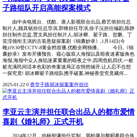
子路组队开启高能探案模式
由中央电视台、优酷、唐人影视联合出品,蔡艺侬担任总
制片人,顾其铭担任总导演,郭锋担任导演,徐子沅担任编剧,陈静
担任制作总监,贾文凤担任制片人,胡冰卿、翟子路、贺鹏、丁
笑滢领衔主演的古装悬疑探案剧《锦囊妙录》,1月14日(今
晚)19:30登CCTV-8黄金档首播,优酷全网独播。 今日,《锦
囊妙录》发布开播预告、窥心版双人海报以及暗夜迷雾版角色
海报,海报中众人身陷迷雾重重的暗夜之中,四周危机四伏,一桩
桩充满民间话本色彩的奇案迷局正在悄然铺开,让人忍不住想
一探究竟! 胡冰卿翟子路组队携手破案,神秘香堂究竟藏何...
2025-01-22
0
香堂
子路
胡冰
探案
案件
担任
李亚云主演并担任联合出品人的都市爱情
喜剧《婚礼师》正式开机
2024年12月，由杨智谦担任监制，周柏康与黎昭希联合执