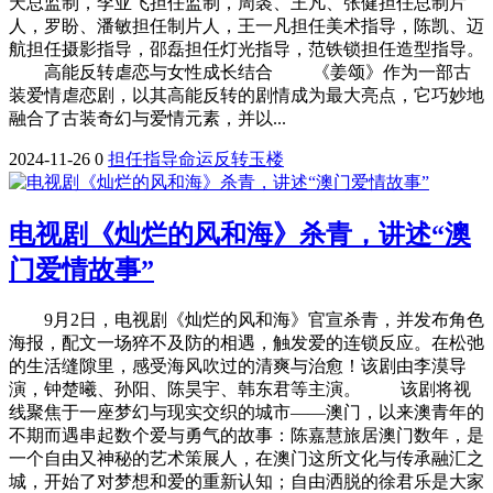
天总监制，李亚飞担任监制，周裘、王凡、张健担任总制片
人，罗盼、潘敏担任制片人，王一凡担任美术指导，陈凯、迈
航担任摄影指导，邵磊担任灯光指导，范铁锁担任造型指导。
高能反转虐恋与女性成长结合 《姜颂》作为一部古
装爱情虐恋剧，以其高能反转的剧情成为最大亮点，它巧妙地
融合了古装奇幻与爱情元素，并以...
2024-11-26
0
担任
指导
命运
反转
玉楼
电视剧《灿烂的风和海》杀青，讲述“澳
门爱情故事”
9月2日，电视剧《灿烂的风和海》官宣杀青，并发布角色
海报，配文一场猝不及防的相遇，触发爱的连锁反应。在松弛
的生活缝隙里，感受海风吹过的清爽与治愈！该剧由李漠导
演，钟楚曦、孙阳、陈昊宇、韩东君等主演。 该剧将视
线聚焦于一座梦幻与现实交织的城市——澳门，以来澳青年的
不期而遇串起数个爱与勇气的故事：陈嘉慧旅居澳门数年，是
一个自由又神秘的艺术策展人，在澳门这所文化与传承融汇之
城，开始了对梦想和爱的重新认知；自由洒脱的徐君乐是大家