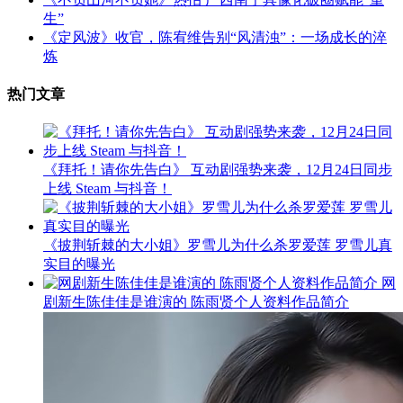
生”
《定风波》收官，陈宥维告别“风清浊”：一场成长的淬
炼
热门文章
《拜托！请你先告白》 互动剧强势来袭，12月24日同步
上线 Steam 与抖音！
《披荆斩棘的大小姐》罗雪儿为什么杀罗爱莲 罗雪儿真
实目的曝光
网
剧新生陈佳佳是谁演的 陈雨贤个人资料作品简介