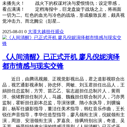
未播先火！ 战火下的权谋对决与爱恨情仇：设定带感，
看点满满！ 定档海报中，巨龙盘旋于战场之上，将画面
一切为二。红色的血光与冷色的战场，形成极致反差，颇具视
觉冲击力。而北阙尘（彭星...
2025-08-01
0
大漠
大越
担任
观众
《人间清醒》已正式开机 廖凡倪妮演绎
都市情感与现实交锋
近日，由腾讯视频、正视觉影视出品，君之道影视联合出
品，视艺通影视承制，孙忠怀、周敏、刘玉君担任出品人，王
娟担任总监制，方芳、苗乙乙、翁志超担任总制片人，黄雨
洋、侯绪辉担任制片人，马越、魏巍担任联合制片人，刁亦男
监制，霍昕担任剧本总监，导演张骥、隋小东执导，刘骥编
剧，杨军任摄影指导，董洁任美术指导，韩红音乐作曲，王长
锐任声音指导，李华任造型指导，廖凡领衔主演，倪妮领衔主
演，周游、安沺领衔主演，罗嘉良、徐飒特别出演，奇道、吴
玉芳、杨晋恒特邀出演的情感话题剧《人间清醒》已正式开