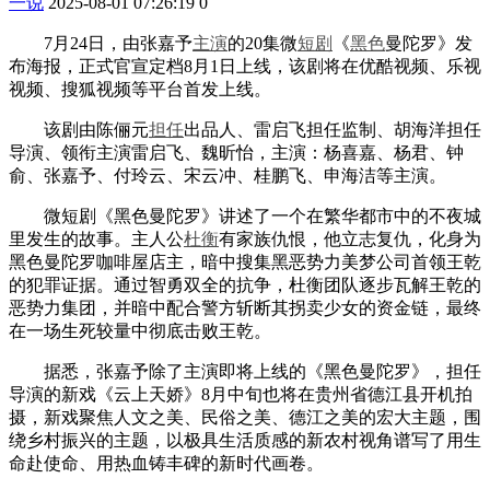
一说
2025-08-01 07:26:19
0
7月24日，由张嘉予
主演
的20集微
短剧
《
黑色
曼陀罗》发
布海报，正式官宣定档8月1日上线，该剧将在优酷视频、乐视
视频、搜狐视频等平台首发上线。
该剧由陈俪元
担任
出品人、雷启飞担任监制、胡海洋担任
导演、领衔主演雷启飞、魏昕怡，主演：杨喜嘉、杨君、钟
俞、张嘉予、付玲云、宋云冲、桂鹏飞、申海洁等主演。
微短剧《黑色曼陀罗》讲述了一个在繁华都市中的不夜城
里发生的故事。主人公
杜衡
有家族仇恨，他立志复仇，化身为
黑色曼陀罗咖啡屋店主，暗中搜集黑恶势力美梦公司首领王乾
的犯罪证据。通过智勇双全的抗争，杜衡团队逐步瓦解王乾的
恶势力集团，并暗中配合警方斩断其拐卖少女的资金链，最终
在一场生死较量中彻底击败王乾。
据悉，张嘉予除了主演即将上线的《黑色曼陀罗》，担任
导演的新戏《云上天娇》8月中旬也将在贵州省德江县开机拍
摄，新戏聚焦人文之美、民俗之美、德江之美的宏大主题，围
绕乡村振兴的主题，以极具生活质感的新农村视角谱写了用生
命赴使命、用热血铸丰碑的新时代画卷。