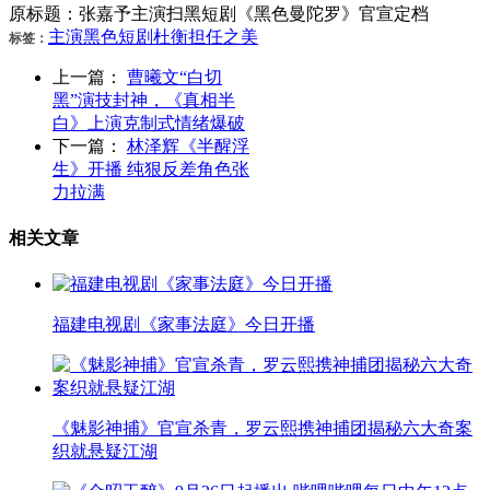
原标题：张嘉予主演扫黑短剧《黑色曼陀罗》官宣定档
主演
黑色
短剧
杜衡
担任
之美
标签：
上一篇：
曹曦文“白切
黑”演技封神，《真相半
白》上演克制式情绪爆破
下一篇：
林泽辉《半醒浮
生》开播 纯狠反差角色张
力拉满
相关文章
福建电视剧《家事法庭》今日开播
《魅影神捕》官宣杀青，罗云熙携神捕团揭秘六大奇案
织就悬疑江湖