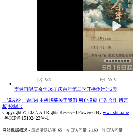
李健再唱庆余年OST 庆余年第二季开播倒计时2天
一说APP
一说FM
主播招募
关于我们
用户投稿
广告合作
留言
板
控制台
Copyright © 2022, All Rights Reserved Powered By
ww.1shuo.me
| 粤ICP备15102423号-1
网站数据概况 -
最近活跃访客
65
今日访问量
2,163
昨日访问量