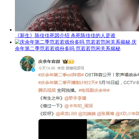
《新生》陈佳佳死因介绍 杀死陈佳佳的人是谁
庆
余年第二季范若若戏份多吗 范若若范闲关系揭秘