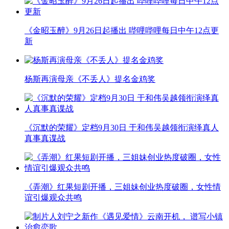
《金昭玉醉》9月26日起播出 哔哩哔哩每日中午12点更
新
杨斯再演母亲《不丢人》提名金鸡奖
《沉默的荣耀》定档9月30日 于和伟吴越领衔演绎真人
真事真谍战
《弄潮》红果短剧开播，三姐妹创业热度破圈，女性情
谊引爆观众共鸣