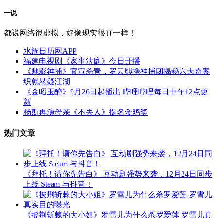
一说
都说网络很虚拟，好像现实很真一样！
水族日历网APP
福建电视剧《家事法庭》今日开播
《魅影神捕》官宣杀青，罗云熙携神捕团揭秘六大奇案
织就悬疑江湖
《金昭玉醉》9月26日起播出 哔哩哔哩每日中午12点更
新
杨斯再演母亲《不丢人》提名金鸡奖
热门文章
《拜托！请你先告白》 互动剧强势来袭，12月24日同步
上线 Steam 与抖音！
《披荆斩棘的大小姐》罗雪儿为什么杀罗爱莲 罗雪儿真