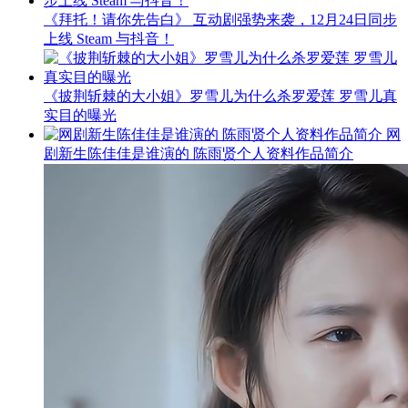
《拜托！请你先告白》 互动剧强势来袭，12月24日同步
上线 Steam 与抖音！
《披荆斩棘的大小姐》罗雪儿为什么杀罗爱莲 罗雪儿真
实目的曝光
网
剧新生陈佳佳是谁演的 陈雨贤个人资料作品简介