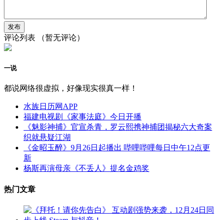
评论列表
（暂无评论）
一说
都说网络很虚拟，好像现实很真一样！
水族日历网APP
福建电视剧《家事法庭》今日开播
《魅影神捕》官宣杀青，罗云熙携神捕团揭秘六大奇案
织就悬疑江湖
《金昭玉醉》9月26日起播出 哔哩哔哩每日中午12点更
新
杨斯再演母亲《不丢人》提名金鸡奖
热门文章