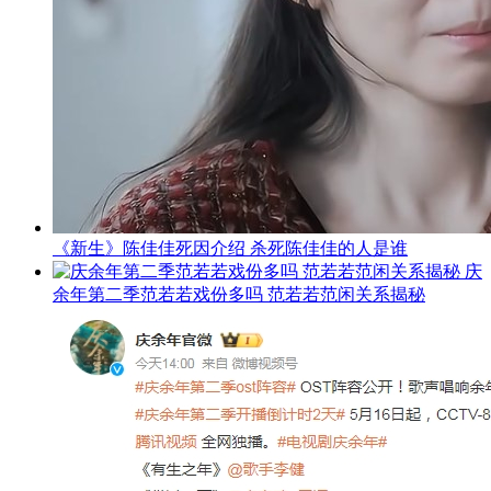
《新生》陈佳佳死因介绍 杀死陈佳佳的人是谁
庆
余年第二季范若若戏份多吗 范若若范闲关系揭秘