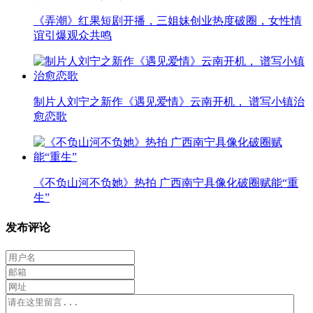
《弄潮》红果短剧开播，三姐妹创业热度破圈，女性情
谊引爆观众共鸣
制片人刘宁之新作《遇见爱情》云南开机， 谱写小镇治
愈恋歌
《不负山河不负她》热拍 广西南宁具像化破圈赋能“重
生”
发布评论