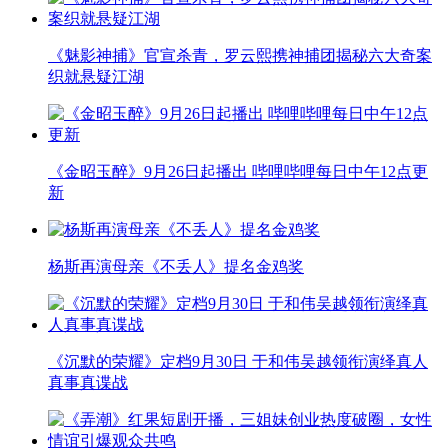
《魅影神捕》官宣杀青，罗云熙携神捕团揭秘六大奇案
织就悬疑江湖
《金昭玉醉》9月26日起播出 哔哩哔哩每日中午12点更
新
杨斯再演母亲《不丢人》提名金鸡奖
《沉默的荣耀》定档9月30日 于和伟吴越领衔演绎真人
真事真谍战