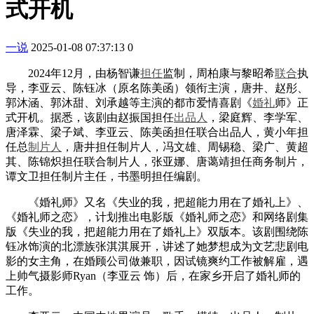
式开机
一说
2025-01-08 07:37:13
0
2024年12月，由杨智谦
担任
监制，周柏康与黎昭希
联合
执
导，李亚云、陈钰冰（原名陈美函）领衔主演，唐井、赵彤、
郭沐涵、郭沐甜、刘承越等主演的都市爱情喜剧《
婚礼
师》正
式开机。据悉，该剧由赵振国担任
出品人
，梁庭辉、李学军、
唐泽霖、梁子斌、李亚云、陈美函担任联合出品人，黄小年担
任总
制片人
，唐井担任制片人，冯文雄、周锡稳、梁广、黄超
其、陈锦炽担任联合制片人，张亚娜、唐蔼靖担任商务制片，
谭文卫担任制片主任，书墨明担任编剧。
《婚礼师》又名《失业的我，把超能力用在了婚礼上》、
《婚礼师之恋》，计划推出电影版《婚礼师之恋》和网络剧集
版《失业的我，把超能力用在了婚礼上》双版本。该剧围绕陈
钰冰饰演的北漂族张淇淇展开，讲述了她梦想成为文艺悲剧电
影的女主角，在婚顾公司做兼职，因试镜爽约工作被解雇，遇
上帅气摄影师Ryan（李亚云 饰）后，在家乡开启了婚礼师的
工作。