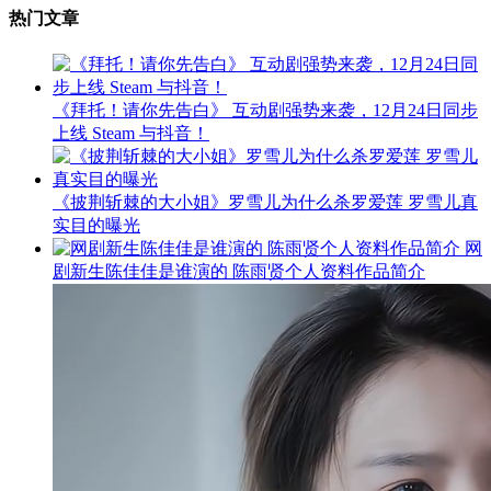
热门文章
《拜托！请你先告白》 互动剧强势来袭，12月24日同步
上线 Steam 与抖音！
《披荆斩棘的大小姐》罗雪儿为什么杀罗爱莲 罗雪儿真
实目的曝光
网
剧新生陈佳佳是谁演的 陈雨贤个人资料作品简介