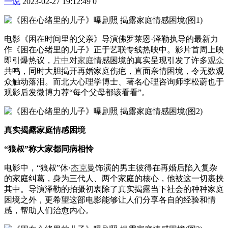
一说
2023-02-27 19:12:49
0
电影《困在时间里的父亲》导演佛罗莱恩·泽勒执导的最新力
作《困在心绪里的儿子》正于艺联专线热映中。影片首周上映
即引爆热议，
片中
对
家庭
情感困境的真实呈现引发了许多
观众
共鸣，同时大胆揭开再婚家庭伤疤，直面亲情困境，令无数观
众触动落泪。而北大心理学博士、著名心理咨询师李松蔚也于
观影后发微博力荐“每个父母都该看看”。
真实揭露家庭情感困境
“狼叔”称大家都同病相怜
电影中，“狼叔”休·
杰克
曼饰演的男主彼得在再婚后陷入复杂
的家庭纠葛，身为三代人、两个家庭的核心，他被这一切裹挟
其中。导演泽勒的拍摄初衷除了真实揭露当下社会的种种家庭
困境之外，更希望这部电影能够让人们分享各自的经验和情
感，帮助人们治愈内心。