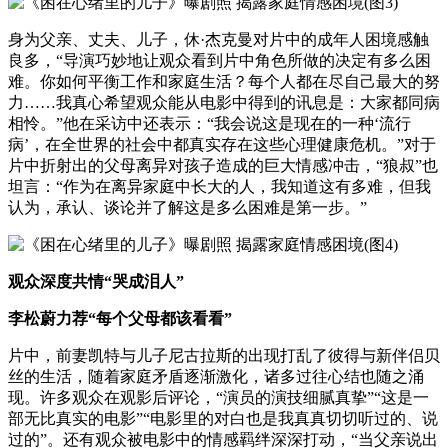
身为父亲、丈夫、儿子，休·杰克曼对片中的成年人困境感触
良多，“导演巧妙地让观众看到片中角色所做的决定有多么困
难。你如何平衡工作和家庭生活？每个人都在尽自己最大的努
力……我真心希望观众能从电影中得到的讯息是：大家都同病
相怜。”他在采访中还表示：“我会说这是现在的一种‘流行
病’，在全世界的社会中都真实存在这些心理健康危机。”对于
片中折射出的父母离异对孩子造成的巨大情感冲击，“狼叔”也
坦言：“作为在离异家庭中长大的人，我知道这有多难，但我
认为，承认、谈论并了解这是多么困难是第一步。”
观众深度共情“哭成泪人”
李松蔚力荐“每个父母都该看看”
片中，前妻凯特与儿子尼古拉斯的出现打乱了彼得与新伴侣贝
丝的生活，随着家庭矛盾逐渐激化，诸多过往心结也随之涌
现。许多观众在观影后评论，“演员的演技细腻真挚”“这是一
部无比真实的电影”“电影里的对白也是我真真切切听过的、说
过的”。还有观众被电影中的情感羁绊深深打动，“当父亲说出