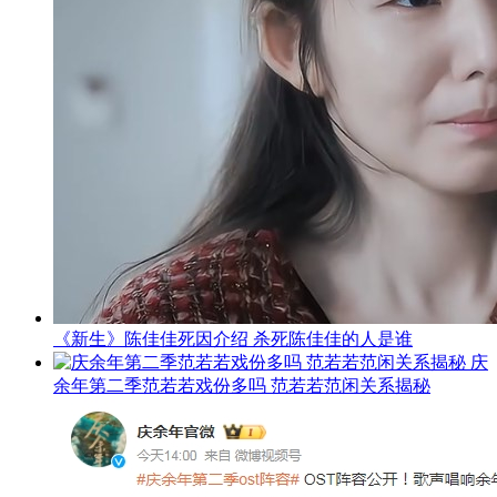
《新生》陈佳佳死因介绍 杀死陈佳佳的人是谁
庆
余年第二季范若若戏份多吗 范若若范闲关系揭秘