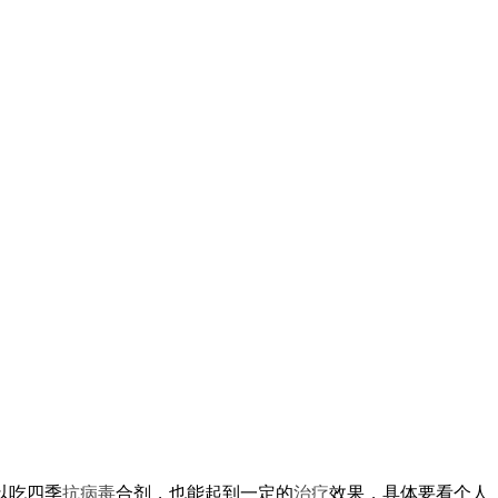
以吃四季
抗病毒
合剂，也能起到一定的
治疗
效果，具体要看个人