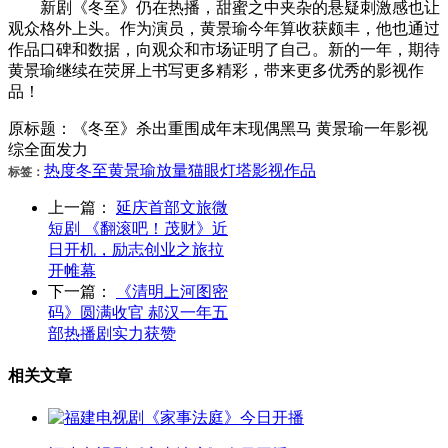
新剧《冬至》仍在热播，甜蜜之中夹杂的悬疑刺激感也让
观众格外上头。作为演员，黄景瑜今年算收获颇丰，他也通过
作品口碑和数据，向观众和市场证明了自己。新的一年，期待
黄景瑜继续在荧屏上书写更多精彩，带来更多优秀的影视作
品！
原标题：《冬至》杀出重围成年末现偶黑马 黄景瑜一年影视
综全面发力
热度
冬至
黄景瑜
放量
猫眼
灯塔
影视作品
标签：
上一篇：
延庆首部文旅微
短剧 《翻滚吧！茂财》近
日开机，励志创业之旅拉
开帷幕
下一篇：
《清明上河图密
码》圆满收官 郝汉一年五
部热播剧实力获赞
相关文章