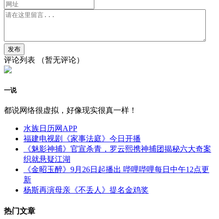
评论列表
（暂无评论）
一说
都说网络很虚拟，好像现实很真一样！
水族日历网APP
福建电视剧《家事法庭》今日开播
《魅影神捕》官宣杀青，罗云熙携神捕团揭秘六大奇案
织就悬疑江湖
《金昭玉醉》9月26日起播出 哔哩哔哩每日中午12点更
新
杨斯再演母亲《不丢人》提名金鸡奖
热门文章