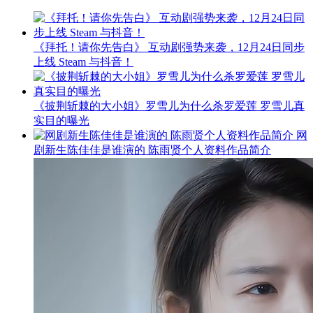
《拜托！请你先告白》 互动剧强势来袭，12月24日同步
上线 Steam 与抖音！
《披荆斩棘的大小姐》罗雪儿为什么杀罗爱莲 罗雪儿真
实目的曝光
网
剧新生陈佳佳是谁演的 陈雨贤个人资料作品简介