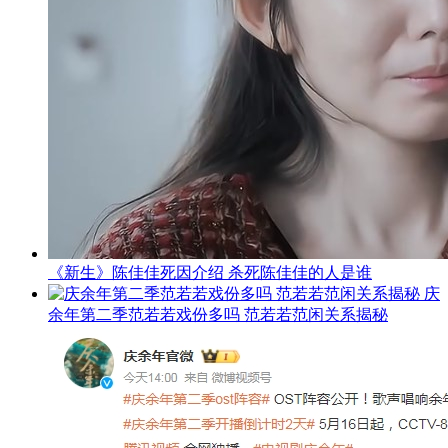
《新生》陈佳佳死因介绍 杀死陈佳佳的人是谁
庆
余年第二季范若若戏份多吗 范若若范闲关系揭秘