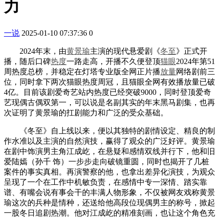
力
一说
2025-01-10 07:37:36
0
2024年末，由
黄景瑜
主演的现代悬爱剧《
冬至
》正式开
播，随后口碑
热度
一路走高，开播不久便登顶
猫眼
2024年第51
周热度总榜，并稳定在灯塔专业版全网正片播
放量
网络剧前三
位，同时拿下两次猫眼热度周冠，且猫眼全网有效播放量已破
4亿。目前该剧爱奇艺站内热度已经突破9000，同时登顶爱奇
艺现偶古偶双第一，可以说是名副其实的年末黑马剧集，也再
次证明了黄景瑜的扛剧能力和广泛的受众基础。
《冬至》自上线以来，便以其独特的剧情设定、精良的制
作水准以及主演的自然演技，赢得了观众的广泛好评。黄景瑜
在剧中饰演男主角江成屹，在悬疑和感情双线并行下，他和旧
爱陆嫣（孙千 饰）一步步走向破镜重圆，同时也揭开了几桩
案件的事实真相。再演警察的他，也拿出差异化演技，为观众
呈现了一个在工作中机敏负责，在感情中专一深情、踏实靠
谱、有嘴会说有事会干的丰满人物形象，不仅被网友戏称黄景
瑜这次的兵种是情种，还送给他高段位现偶男主的称号，掀起
一股冬日追剧热潮。他对江成屹的精准刻画，也让这个角色充