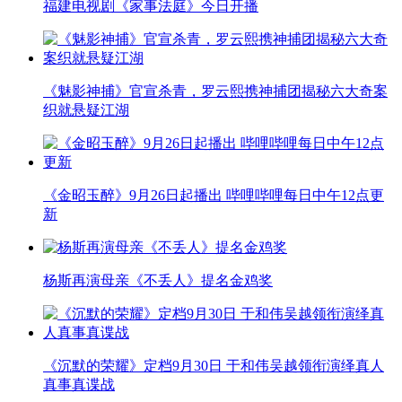
福建电视剧《家事法庭》今日开播
《魅影神捕》官宣杀青，罗云熙携神捕团揭秘六大奇案
织就悬疑江湖
《金昭玉醉》9月26日起播出 哔哩哔哩每日中午12点更
新
杨斯再演母亲《不丢人》提名金鸡奖
《沉默的荣耀》定档9月30日 于和伟吴越领衔演绎真人
真事真谍战