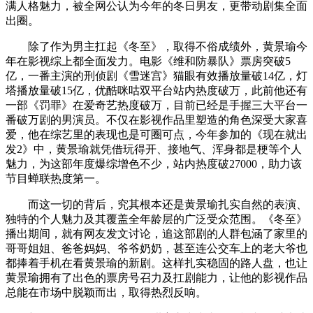
满人格魅力，被全网公认为今年的冬日男友，更带动剧集全面
出圈。
除了作为男主扛起《冬至》，取得不俗成绩外，黄景瑜今
年在影视综上都全面发力。电影《维和防暴队》票房突破5
亿，一番主演的刑侦剧《雪迷宫》猫眼有效播放量破14亿，灯
塔播放量破15亿，优酷咪咕双平台站内热度破万，此前他还有
一部《罚罪》在爱奇艺热度破万，目前已经是手握三大平台一
番破万剧的男演员。不仅在影视作品里塑造的角色深受大家喜
爱，他在综艺里的表现也是可圈可点，今年参加的《现在就出
发2》中，黄景瑜就凭借玩得开、接地气、浑身都是梗等个人
魅力，为这部年度爆综增色不少，站内热度破27000，助力该
节目蝉联热度第一。
而这一切的背后，究其根本还是黄景瑜扎实自然的表演、
独特的个人魅力及其覆盖全年龄层的广泛受众范围。《冬至》
播出期间，就有网友发文讨论，追这部剧的人群包涵了家里的
哥哥姐姐、爸爸妈妈、爷爷奶奶，甚至连公交车上的老大爷也
都捧着手机在看黄景瑜的新剧。这样扎实稳固的路人盘，也让
黄景瑜拥有了出色的票房号召力及扛剧能力，让他的影视作品
总能在市场中脱颖而出，取得热烈反响。