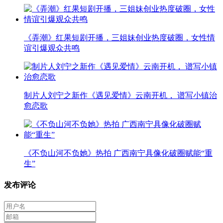
《弄潮》红果短剧开播，三姐妹创业热度破圈，女性情
谊引爆观众共鸣
制片人刘宁之新作《遇见爱情》云南开机， 谱写小镇治
愈恋歌
《不负山河不负她》热拍 广西南宁具像化破圈赋能“重
生”
发布评论