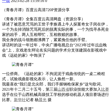
一说
2023-02-28 15:59:16
0
（青春月谭）百度云高清720P资源分享
《青春月谭》全集百度云高清网盘（资源分享）
讲述了被恶意咒骂的王世子李焕遇上牛人探案奇女子闵在伊，
一个为去掉消除咒骂死后的脱离实际的事，一个为找寻杀死全
家的凶手，两人互相帮忙，互相救赎的故事。
我全身的战斗细胞都沸腾了，紧紧挽住他的手臂。
讲话时的这一年过年，中央广播电视总台“2023年过年
戏曲
晚
会”上，京戏老生辩论名实问题的学术分支张建国在影视戏中
戏《远处的家》中饰演了
一位侨商。《远处的家》不拘泥泥于戏曲传统的一桌二椅程
式，试验戏曲影视化表示，让人焕然一新。
我最喜欢“我们是北尖郎，我们手握钢枪保家乡”这句歌词。
2021年十二月二十五号，第三届
山西省
职业技能大赛加入
比赛
选手在位于山西机械高级技工学校的移动机器人项目赛场进行
比赛。
新华社
记者 杨
晨光
摄