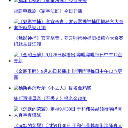
福建电视剧《家事法庭》今日开播
《魅影神捕》官宣杀青，罗云熙携神捕团揭秘六大奇案
织就悬疑江湖
《金昭玉醉》9月26日起播出 哔哩哔哩每日中午12点更
新
杨斯再演母亲《不丢人》提名金鸡奖
《沉默的荣耀》定档9月30日 于和伟吴越领衔演绎真人