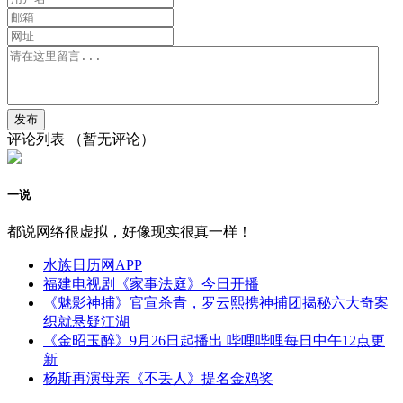
评论列表
（暂无评论）
一说
都说网络很虚拟，好像现实很真一样！
水族日历网APP
福建电视剧《家事法庭》今日开播
《魅影神捕》官宣杀青，罗云熙携神捕团揭秘六大奇案
织就悬疑江湖
《金昭玉醉》9月26日起播出 哔哩哔哩每日中午12点更
新
杨斯再演母亲《不丢人》提名金鸡奖