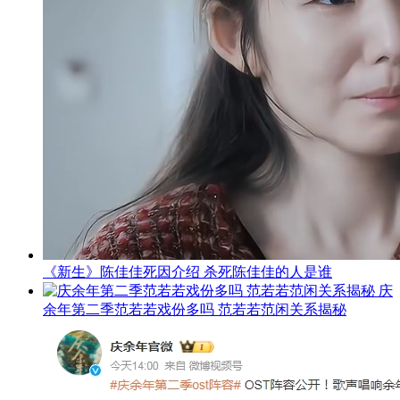
《新生》陈佳佳死因介绍 杀死陈佳佳的人是谁
庆
余年第二季范若若戏份多吗 范若若范闲关系揭秘