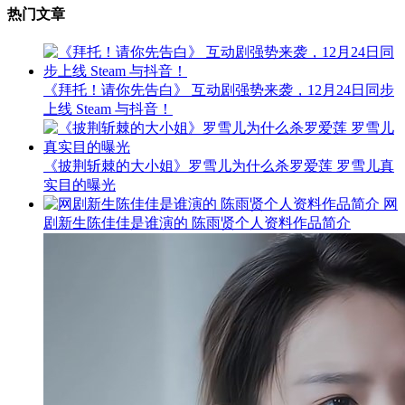
热门文章
《拜托！请你先告白》 互动剧强势来袭，12月24日同步
上线 Steam 与抖音！
《披荆斩棘的大小姐》罗雪儿为什么杀罗爱莲 罗雪儿真
实目的曝光
网
剧新生陈佳佳是谁演的 陈雨贤个人资料作品简介