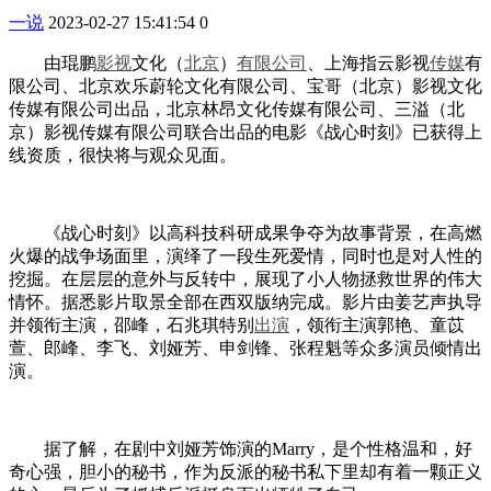
一说
2023-02-27 15:41:54
0
由琨鹏
影视
文化（
北京
）
有限公司
、上海指云影视
传媒
有
限公司、北京欢乐蔚轮文化有限公司、宝哥（北京）影视文化
传媒有限公司出品，北京林昂文化传媒有限公司、三溢（北
京）影视传媒有限公司联合出品的电影《战心时刻》已获得上
线资质，很快将与观众见面。
《战心时刻》以高科技科研成果争夺为故事背景，在高燃
火爆的战争场面里，演绎了一段生死爱情，同时也是对人性的
挖掘。在层层的意外与反转中，展现了小人物拯救世界的伟大
情怀。据悉影片取景全部在西双版纳完成。影片由姜艺声执导
并领衔主演，邵峰，石兆琪特别
出演
，领衔主演郭艳、童苡
萱、郎峰、李飞、刘娅芳、申剑锋、张程魁等众多演员倾情出
演。
据了解，在剧中刘娅芳饰演的Marry，是个性格温和，好
奇心强，胆小的秘书，作为反派的秘书私下里却有着一颗正义