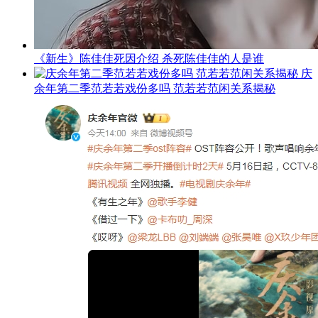
《新生》陈佳佳死因介绍 杀死陈佳佳的人是谁
庆
余年第二季范若若戏份多吗 范若若范闲关系揭秘