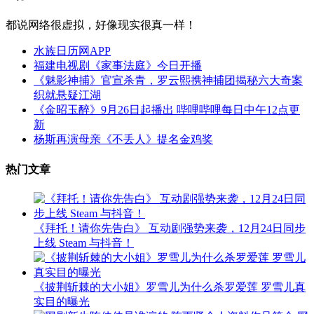
都说网络很虚拟，好像现实很真一样！
水族日历网APP
福建电视剧《家事法庭》今日开播
《魅影神捕》官宣杀青，罗云熙携神捕团揭秘六大奇案
织就悬疑江湖
《金昭玉醉》9月26日起播出 哔哩哔哩每日中午12点更
新
杨斯再演母亲《不丢人》提名金鸡奖
热门文章
《拜托！请你先告白》 互动剧强势来袭，12月24日同步
上线 Steam 与抖音！
《披荆斩棘的大小姐》罗雪儿为什么杀罗爱莲 罗雪儿真
实目的曝光