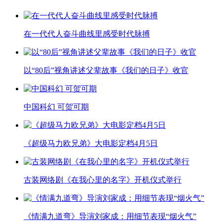
在一代代人奋斗曲线里感受时代脉搏
以“80后”视角讲述父辈故事《我们的日子》收官
中国科幻 可贺可期
《超级马力欧兄弟》大电影定档4月5日
古装网络剧《在我心里的名字》开机仪式举行
《情满九道弯》导演刘家成：用细节表现“烟火气”