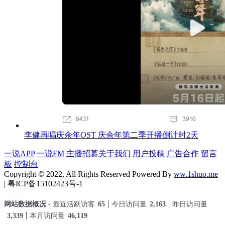
李健再唱庆余年OST 庆余年第二季开播倒计时2天
一说APP
一说FM
主播招募
关于我们
用户投稿
广告合作
留言
板
控制台
Copyright © 2022, All Rights Reserved Powered By
ww.1shuo.me
| 粤ICP备15102423号-1
网站数据概况 -
最近活跃访客
65
今日访问量
2,163
昨日访问量
3,339
本月访问量
46,119