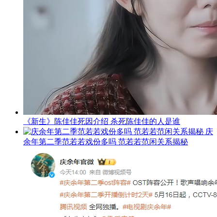
《新生》陈佳佳死因介绍 杀死陈佳佳的人是谁
庆
余年第二季范若若戏份多吗 范若若范闲关系揭秘