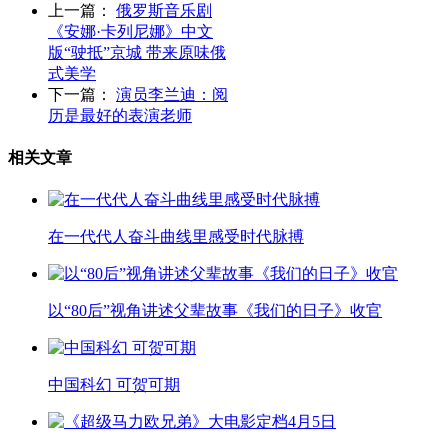
上一篇：
俄罗斯音乐剧
《安娜·卡列尼娜》中文
版“驶抵”京城 带来原味俄
式美学
下一篇：
演员李兰迪：阅
历是最好的表演老师
相关文章
在一代代人奋斗曲线里感受时代脉搏
以“80后”视角讲述父辈故事《我们的日子》收官
中国科幻 可贺可期