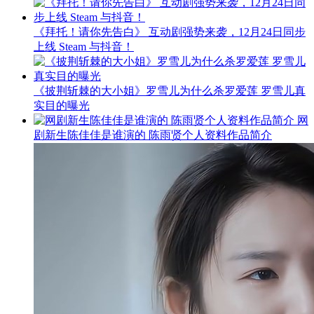
《拜托！请你先告白》 互动剧强势来袭，12月24日同步
上线 Steam 与抖音！
《披荆斩棘的大小姐》罗雪儿为什么杀罗爱莲 罗雪儿真
实目的曝光
网
剧新生陈佳佳是谁演的 陈雨贤个人资料作品简介