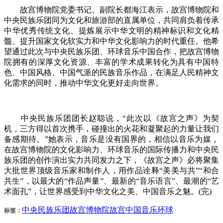
故宫博物院党委书记、副院长都海江表示，故宫博物院和
中央民族乐团同为文化和旅游部的直属单位，共同肩负着传承
中华优秀传统文化、提炼展示中华文明的精神标识和文化精
髓、提升国家文化软实力和中华文化影响力的时代重任。他希
望通过此次与中央民族乐团、环球音乐中国合作，把故宫博物
院拥有的深厚文化资源、丰富的学术成果转化为具有中国特
色、中国风格、中国气派的民族音乐作品，在满足人民精神文
化需求的同时，推动中华文化更好走向世界。
中央民族乐团团长赵聪说，“此次以《故宫之声》为契
机，三方得以首次携手，碰撞出的火花和凝聚起的力量让我们
备感期待。”她表示，音乐是没有国界的，相信以音乐为媒，
在故宫博物院的文化影响力、环球音乐的国际传播力和中央民
族乐团的创作演出实力共同发力之下，《故宫之声》必将聚集
大批世界顶级音乐家和制作人，用作品诠释“美美与共”“和合
共生”，以最大的“作品声量”、最新的“音乐语言”、最潮的“艺
术面孔”，让世界感受到中华文化之美、中国音乐之魅。(完)
中央民族乐团
故宫博物院
故宫
中国
音乐
环球
标签：