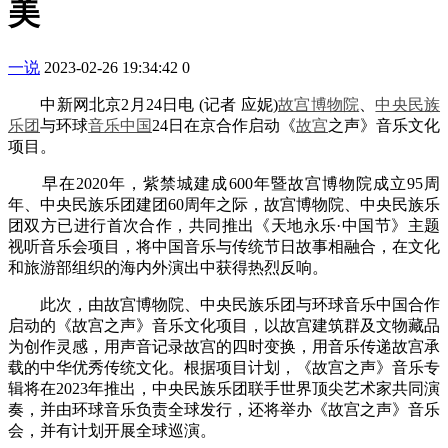
美
一说
2023-02-26 19:34:42
0
中新网北京2月24日电 (记者 应妮)
故宫博物院
、
中央民族
乐团
与环球
音乐
中国
24日在京合作启动《
故宫
之声》音乐文化
项目。
早在2020年，紫禁城建成600年暨故宫博物院成立95周
年、中央民族乐团建团60周年之际，故宫博物院、中央民族乐
团双方已进行首次合作，共同推出《天地永乐·中国节》主题
视听音乐会项目，将中国音乐与传统节日故事相融合，在文化
和旅游部组织的海内外演出中获得热烈反响。
此次，由故宫博物院、中央民族乐团与环球音乐中国合作
启动的《故宫之声》音乐文化项目，以故宫建筑群及文物藏品
为创作灵感，用声音记录故宫的四时变换，用音乐传递故宫承
载的中华优秀传统文化。根据项目计划，《故宫之声》音乐专
辑将在2023年推出，中央民族乐团联手世界顶尖艺术家共同演
奏，并由环球音乐负责全球发行，还将举办《故宫之声》音乐
会，并有计划开展全球巡演。