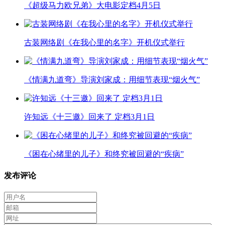
《超级马力欧兄弟》大电影定档4月5日
古装网络剧《在我心里的名字》开机仪式举行
《情满九道弯》导演刘家成：用细节表现“烟火气”
许知远《十三邀》回来了 定档3月1日
《困在心绪里的儿子》和终究被回避的“疾病”
发布评论