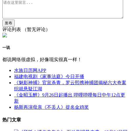
评论列表
（暂无评论）
一说
都说网络很虚拟，好像现实很真一样！
水族日历网APP
福建电视剧《家事法庭》今日开播
《魅影神捕》官宣杀青，罗云熙携神捕团揭秘六大奇案
织就悬疑江湖
《金昭玉醉》9月26日起播出 哔哩哔哩每日中午12点更
新
杨斯再演母亲《不丢人》提名金鸡奖
热门文章