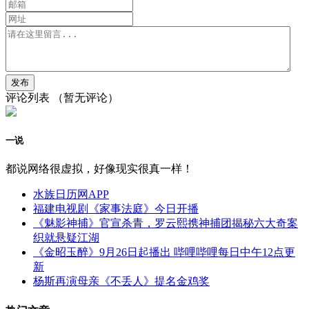
评论列表
（暂无评论）
一说
都说网络很虚拟，好像现实很真一样！
水族日历网APP
福建电视剧《家事法庭》今日开播
《魅影神捕》官宣杀青，罗云熙携神捕团揭秘六大奇案
织就悬疑江湖
《金昭玉醉》9月26日起播出 哔哩哔哩每日中午12点更
新
杨斯再演母亲《不丢人》提名金鸡奖