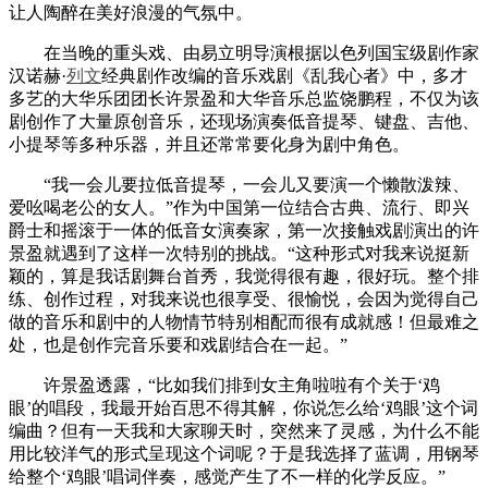
让人陶醉在美好浪漫的气氛中。
在当晚的重头戏、由易立明导演根据以色列国宝级剧作家
汉诺赫·
列文
经典剧作改编的音乐戏剧《乱我心者》中，多才
多艺的大华乐团团长许景盈和大华音乐总监饶鹏程，不仅为该
剧创作了大量原创音乐，还现场演奏低音提琴、键盘、吉他、
小提琴等多种乐器，并且还常常要化身为剧中角色。
“我一会儿要拉低音提琴，一会儿又要演一个懒散泼辣、
爱吆喝老公的女人。”作为中国第一位结合古典、流行、即兴
爵士和摇滚于一体的低音女演奏家，第一次接触戏剧演出的许
景盈就遇到了这样一次特别的挑战。“这种形式对我来说挺新
颖的，算是我话剧舞台首秀，我觉得很有趣，很好玩。整个排
练、创作过程，对我来说也很享受、很愉悦，会因为觉得自己
做的音乐和剧中的人物情节特别相配而很有成就感！但最难之
处，也是创作完音乐要和戏剧结合在一起。”
许景盈透露，“比如我们排到女主角啦啦有个关于‘鸡
眼’的唱段，我最开始百思不得其解，你说怎么给‘鸡眼’这个词
编曲？但有一天我和大家聊天时，突然来了灵感，为什么不能
用比较洋气的形式呈现这个词呢？于是我选择了蓝调，用钢琴
给整个‘鸡眼’唱词伴奏，感觉产生了不一样的化学反应。”