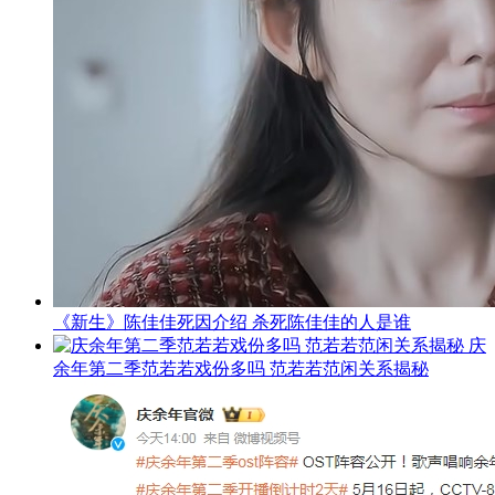
《新生》陈佳佳死因介绍 杀死陈佳佳的人是谁
庆
余年第二季范若若戏份多吗 范若若范闲关系揭秘