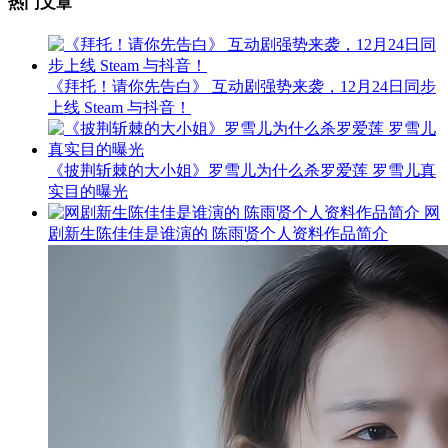
热门文章
《拜托！请你先告白》 互动剧强势来袭，12月24日同步
上线 Steam 与抖音！
《披荆斩棘的大小姐》罗雪儿为什么杀罗爱莲 罗雪儿真
实目的曝光
网
剧新生陈佳佳是谁演的 陈雨贤个人资料作品简介