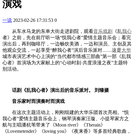
演戏
一说
2023-02-26 17:31:53
0
从车水马龙的东单大街走进剧院，观看
音乐
戏剧
《乱
我心
者》之前，先在前厅听一场“悦我心者”爱情主题音乐会；看完
演出后，再到咖啡厅，一边畅饮美酒，一边和演员、主创及其
他观众交流，一起享受“醉我心者”演后音乐派对……这是
大华
城市表演艺术中心上演的“当代都市情感三部曲”第一部《乱我
心者》首演场为大家献上的“心动时刻·共度浪漫之夜”主题特
别活动。
话剧《乱我心者》演出后的音乐派对。 刘臻摄
音乐家时而演奏时而演戏
在这次主题活动上，刚刚组建的大华乐团首次亮相。“悦
我心者”爱情主题音乐会上，钢琴演奏家汪璇、小提琴家方之
航与主唱潘杭苇带来了《Moon river》《Therain》
《Lovemetender》《loving you》《夜来香》等多首经典歌曲，