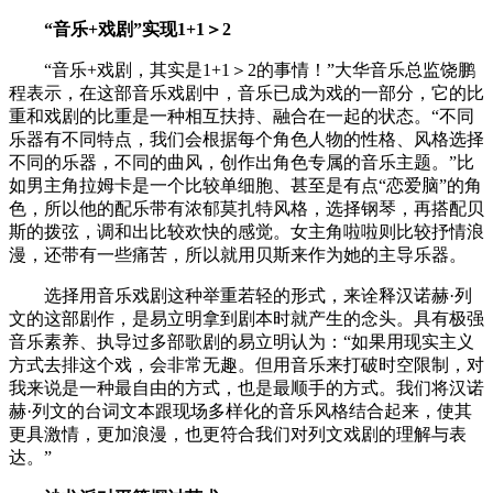
“音乐+戏剧”实现1+1＞2
“音乐+戏剧，其实是1+1＞2的事情！”大华音乐总监饶鹏
程表示，在这部音乐戏剧中，音乐已成为戏的一部分，它的比
重和戏剧的比重是一种相互扶持、融合在一起的状态。“不同
乐器有不同特点，我们会根据每个角色人物的性格、风格选择
不同的乐器，不同的曲风，创作出角色专属的音乐主题。”比
如男主角拉姆卡是一个比较单细胞、甚至是有点“恋爱脑”的角
色，所以他的配乐带有浓郁莫扎特风格，选择钢琴，再搭配贝
斯的拨弦，调和出比较欢快的感觉。女主角啦啦则比较抒情浪
漫，还带有一些痛苦，所以就用贝斯来作为她的主导乐器。
选择用音乐戏剧这种举重若轻的形式，来诠释汉诺赫·列
文的这部剧作，是易立明拿到剧本时就产生的念头。具有极强
音乐素养、执导过多部歌剧的易立明认为：“如果用现实主义
方式去排这个戏，会非常无趣。但用音乐来打破时空限制，对
我来说是一种最自由的方式，也是最顺手的方式。我们将汉诺
赫·列文的台词文本跟现场多样化的音乐风格结合起来，使其
更具激情，更加浪漫，也更符合我们对列文戏剧的理解与表
达。”