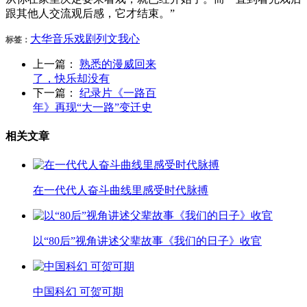
跟其他人交流观后感，它才结束。”
大华
音乐
戏剧
列文
我心
标签：
上一篇：
熟悉的漫威回来
了，快乐却没有
下一篇：
纪录片《一路百
年》再现“大一路”变迁史
相关文章
在一代代人奋斗曲线里感受时代脉搏
以“80后”视角讲述父辈故事《我们的日子》收官
中国科幻 可贺可期