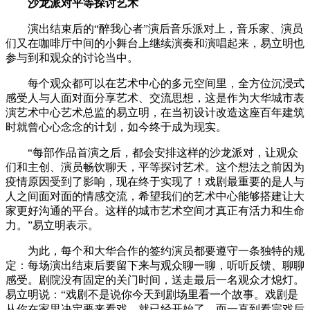
沙龙派对平等探讨艺术
演出结束后的“醉我心者”演后音乐派对上，音乐家、演员
们又在咖啡厅中间的小舞台上继续演奏和演唱起来，易立明也
参与到和观众的讨论当中。
每个观众都可以在艺术中心的多元空间里，全方位沉浸式
感受人与人面对面分享艺术、交流思想，这是作为大华城市表
演艺术中心艺术总监的易立明，在当初设计改造这座百年建筑
时就曾心心念念的计划，如今终于成为现实。
“每部作品首演之后，都会安排这样的沙龙派对，让观众
们和主创、演员畅饮聊天，平等探讨艺术。这个想法之前因为
疫情原因受到了影响，现在终于实现了！戏剧最重要的是人与
人之间面对面的情感交流，希望我们的艺术中心能够搭建让大
家更好沟通的平台。这样的城市艺术空间才真正有活力和生命
力。”易立明表示。
为此，每个和大华合作的签约演员都要遵守一条独特的规
定：每场演出结束后要留下来与观众聊一聊，听听反馈、聊聊
感受。剧院没有固定的关门时间，送走最后一名观众才熄灯。
易立明说：“戏剧不是说你今天到剧场里看一个故事。戏剧是
从你在家里决定要来看戏，就已经开始了。而一直到看完戏后