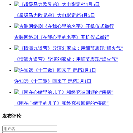
《超级马力欧兄弟》大电影定档4月5日
古装网络剧《在我心里的名字》开机仪式举行
《情满九道弯》导演刘家成：用细节表现“烟火气”
许知远《十三邀》回来了 定档3月1日
《困在心绪里的儿子》和终究被回避的“疾病”
发布评论