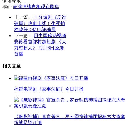
情绪爆破
表演
情绪
真相
观众
剧集
标签：
上一篇：
十分短剧《反诈
破局》热血上线！生死拍
档破获15亿电诈骗局
下一篇：
用中国移动视频
彩铃看首部村超短剧 《大
力村超人》 7月26日竖屏
首播
相关文章
福建电视剧《家事法庭》今日开播
《魅影神捕》官宣杀青，罗云熙携神捕团揭秘六大奇案
织就悬疑江湖