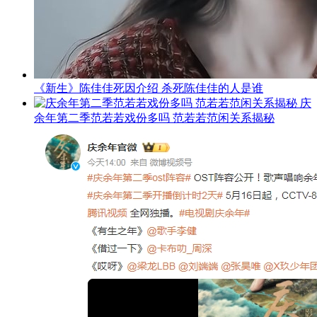
《新生》陈佳佳死因介绍 杀死陈佳佳的人是谁
庆
余年第二季范若若戏份多吗 范若若范闲关系揭秘