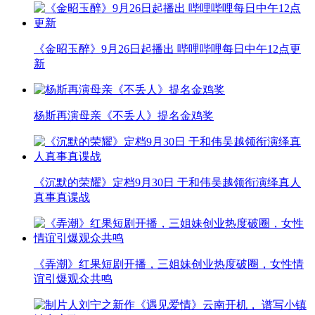
《金昭玉醉》9月26日起播出 哔哩哔哩每日中午12点更
新
杨斯再演母亲《不丢人》提名金鸡奖
《沉默的荣耀》定档9月30日 于和伟吴越领衔演绎真人
真事真谍战
《弄潮》红果短剧开播，三姐妹创业热度破圈，女性情
谊引爆观众共鸣