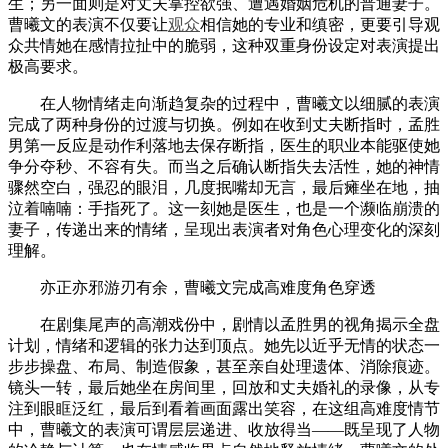
生；另一面则是对丈夫掌控欲强、遭遇婚姻危机的普通妻子。
曹曦文的表演不仅要让
观众
相信她的专业和缜密，更要引导观
众共情她在感情拉扯中的脆弱，这种双重身份设定对表演提出
极高要求。
在人物情绪走向渐趋复杂的过程中，曹曦文以细腻的表演
完成了两种身份的过渡与切换。例如在收到丈夫断指时，孟胜
男第一反应是动作利落地去保存断指，医生的职业本能驱使她
争分夺秒、不容有失。而当之后确认断指失去活性，她的神情
骤然空白，强忍的眼泪，几度抿嘴却无言，最后瘫坐在地，抽
泣着喃喃：手指死了。这一刻她是医生，也是一个濒临崩溃的
妻子，传递出来的情绪，呈现出表演者对角色心理变化的深刻
理解。
亦正亦邪游刃有余，曹曦文完成高难度角色穿透
在剧集尾声的高潮戏份中，剧情以孟胜男的视角揭示全盘
计划，情绪和逻辑的张力达到顶点。她先以近乎无情的状态一
步步操盘、布局、制造假象，甚至亲自处理遗体、消除痕迹。
镜头一转，最后她坐在房间里，回放和丈夫婚礼的录像，从专
注到眼眶泛红，最后到看着画面露出笑容，在这组高难度情节
中，曹曦文的表演可谓层层递进、收放得当——既呈现了人物