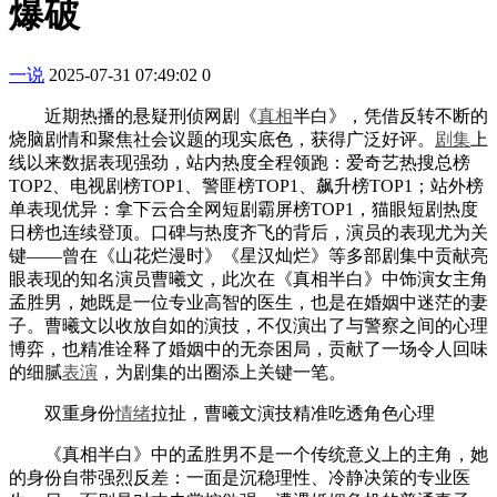
爆破
一说
2025-07-31 07:49:02
0
近期热播的悬疑刑侦网剧《
真相
半白》，凭借反转不断的
烧脑剧情和聚焦社会议题的现实底色，获得广泛好评。
剧集
上
线以来数据表现强劲，站内热度全程领跑：爱奇艺热搜总榜
TOP2、电视剧榜TOP1、警匪榜TOP1、飙升榜TOP1；站外榜
单表现优异：拿下云合全网短剧霸屏榜TOP1，猫眼短剧热度
日榜也连续登顶。口碑与热度齐飞的背后，演员的表现尤为关
键——曾在《山花烂漫时》《星汉灿烂》等多部剧集中贡献亮
眼表现的知名演员曹曦文，此次在《真相半白》中饰演女主角
孟胜男，她既是一位专业高智的医生，也是在婚姻中迷茫的妻
子。曹曦文以收放自如的演技，不仅演出了与警察之间的心理
博弈，也精准诠释了婚姻中的无奈困局，贡献了一场令人回味
的细腻
表演
，为剧集的出圈添上关键一笔。
双重身份
情绪
拉扯，曹曦文演技精准吃透角色心理
《真相半白》中的孟胜男不是一个传统意义上的主角，她
的身份自带强烈反差：一面是沉稳理性、冷静决策的专业医