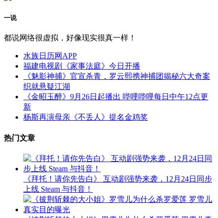
一说
都说网络很虚拟，好像现实很真一样！
水族日历网APP
福建电视剧《家事法庭》今日开播
《魅影神捕》官宣杀青，罗云熙携神捕团揭秘六大奇案
织就悬疑江湖
《金昭玉醉》9月26日起播出 哔哩哔哩每日中午12点更
新
杨斯再演母亲《不丢人》提名金鸡奖
热门文章
《拜托！请你先告白》 互动剧强势来袭，12月24日同步
上线 Steam 与抖音！