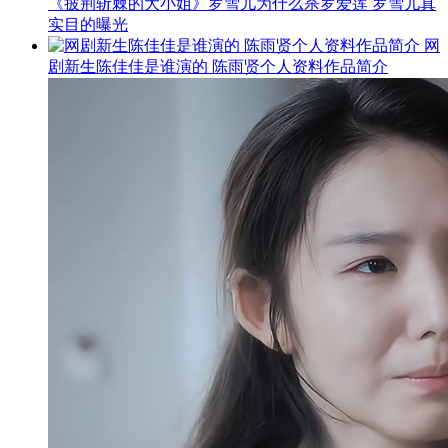
《披荆斩棘的大小姐》罗雪儿为什么杀罗爱莲 罗雪儿真
实目的曝光
网
剧新生陈佳佳是谁演的 陈雨贤个人资料作品简介