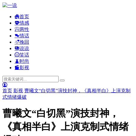
首页
情感
两性
情话
挽回
说说
笑话
时尚
影视
首页
影视
曹曦文“白切黑”演技封神，《真相半白》上演克制
式情绪爆破
曹曦文“白切黑”演技封神，
《真相半白》上演克制式情绪