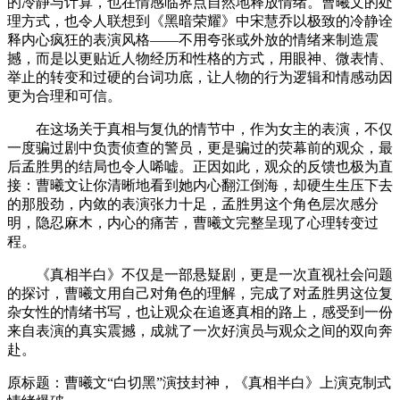
的冷静与计算，也在情感临界点自然地释放情绪。曹曦文的处
理方式，也令人联想到《黑暗荣耀》中宋慧乔以极致的冷静诠
释内心疯狂的表演风格——不用夸张或外放的情绪来制造震
撼，而是以更贴近人物经历和性格的方式，用眼神、微表情、
举止的转变和过硬的台词功底，让人物的行为逻辑和情感动因
更为合理和可信。
在这场关于真相与复仇的情节中，作为女主的表演，不仅
一度骗过剧中负责侦查的警员，更是骗过的荧幕前的观众，最
后孟胜男的结局也令人唏嘘。正因如此，观众的反馈也极为直
接：曹曦文让你清晰地看到她内心翻江倒海，却硬生生压下去
的那股劲，内敛的表演张力十足，孟胜男这个角色层次感分
明，隐忍麻木，内心的痛苦，曹曦文完整呈现了心理转变过
程。
《真相半白》不仅是一部悬疑剧，更是一次直视社会问题
的探讨，曹曦文用自己对角色的理解，完成了对孟胜男这位复
杂女性的情绪书写，也让观众在追逐真相的路上，感受到一份
来自表演的真实震撼，成就了一次好演员与观众之间的双向奔
赴。
原标题：曹曦文“白切黑”演技封神，《真相半白》上演克制式