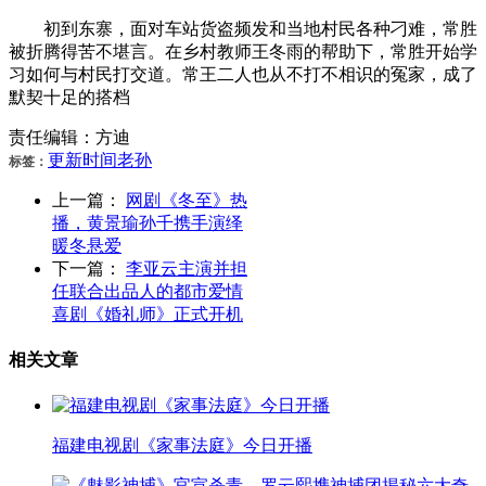
初到东寨，面对车站货盗频发和当地村民各种刁难，常胜
被折腾得苦不堪言。在乡村教师王冬雨的帮助下，常胜开始学
习如何与村民打交道。常王二人也从不打不相识的冤家，成了
默契十足的搭档
责任编辑：方迪
更新
时间
老孙
标签：
上一篇：
网剧《冬至》热
播，黄景瑜孙千携手演绎
暖冬悬爱
下一篇：
李亚云主演并担
任联合出品人的都市爱情
喜剧《婚礼师》正式开机
相关文章
福建电视剧《家事法庭》今日开播