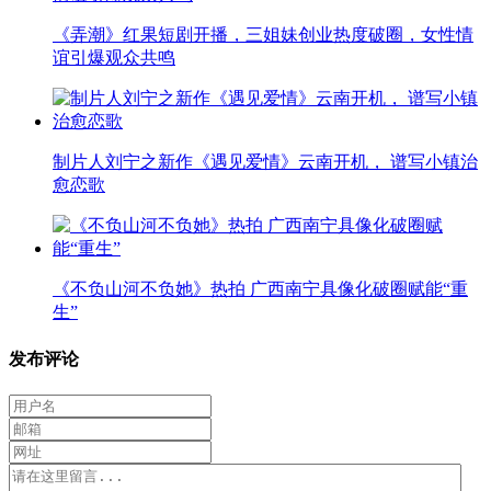
《弄潮》红果短剧开播，三姐妹创业热度破圈，女性情
谊引爆观众共鸣
制片人刘宁之新作《遇见爱情》云南开机， 谱写小镇治
愈恋歌
《不负山河不负她》热拍 广西南宁具像化破圈赋能“重
生”
发布评论