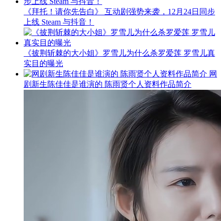
《拜托！请你先告白》 互动剧强势来袭，12月24日同步
上线 Steam 与抖音！
《披荆斩棘的大小姐》罗雪儿为什么杀罗爱莲 罗雪儿真
实目的曝光
网
剧新生陈佳佳是谁演的 陈雨贤个人资料作品简介