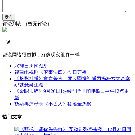
评论列表
（暂无评论）
一说
都说网络很虚拟，好像现实很真一样！
水族日历网APP
福建电视剧《家事法庭》今日开播
《魅影神捕》官宣杀青，罗云熙携神捕团揭秘六大奇案
织就悬疑江湖
《金昭玉醉》9月26日起播出 哔哩哔哩每日中午12点更
新
杨斯再演母亲《不丢人》提名金鸡奖
热门文章