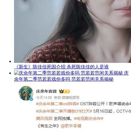
《新生》陈佳佳死因介绍 杀死陈佳佳的人是谁
庆
余年第二季范若若戏份多吗 范若若范闲关系揭秘