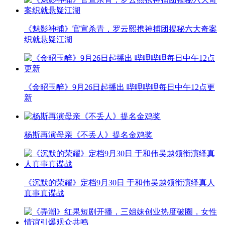
《魅影神捕》官宣杀青，罗云熙携神捕团揭秘六大奇案
织就悬疑江湖
《金昭玉醉》9月26日起播出 哔哩哔哩每日中午12点更
新
杨斯再演母亲《不丢人》提名金鸡奖
《沉默的荣耀》定档9月30日 于和伟吴越领衔演绎真人
真事真谍战