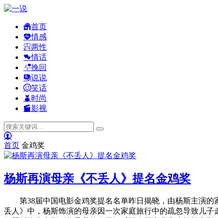
首页
情感
两性
情话
挽回
说说
笑话
时尚
影视
首页
金鸡奖
杨斯再演母亲《不丢人》提名金鸡奖
第38届中国电影金鸡奖提名名单昨日揭晓，由杨斯主演的
丢人》中，杨斯饰演的母亲因一次家庭旅行中的疏忽导致儿子