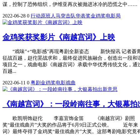
谋，控制了恐怖组织，伊维亚再次被抛进冰冷的恐慌之中……
2022-06-28
0
行动
原班人马
突击队
华表奖
金鸡奖
电影局
金鸡奖获奖影片《南越宫词》上映
“戏味”+“电影感”再现粤剧全新姿态 新快报讯 记者聂
征战百越，赵佗罢战求和，最终促进民族融合，创造出一段和谐
项目之一，戏曲电影《南越宫词》承载中华优秀传统文化，通
百越...
2022-06-11
0
粤剧
金鸡奖
电影
戏曲
《南越宫词》：一段岭南往事，大银幕拍
欧凯明饰赵佗 李嘉宜饰金笛 《南越宫词》剧照 羊城
奖“最佳戏曲片”大奖的作品将于6月9日正式公映。 近年来
词》最终夺得了金鸡奖“最佳戏曲片”大奖。这部粤剧电影究竟有