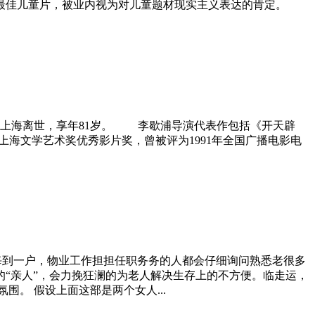
最佳儿童片，被业内视为对儿童题材现实主义表达的肯定。
在上海离世，享年81岁。 李歇浦导演代表作包括《开天辟
上海文学艺术奖优秀影片奖，曾被评为1991年全国广播电影电
中，每到一户，物业工作担担任职务务的人都会仔细询问熟悉老很多
“亲人”，会力挽狂澜的为老人解决生存上的不方便。临走运，
。 假设上面这部是两个女人...