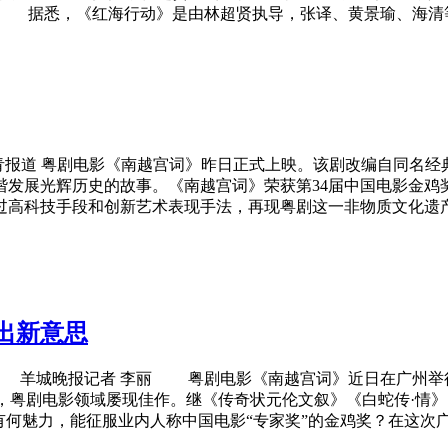
 据悉，《红海行动》是由林超贤执导，张译、黄景瑜、海清等主
青报道 粤剧电影《南越宫词》昨日正式上映。该剧改编自同名经
发展光辉历史的故事。《南越宫词》荣获第34届中国电影金鸡
过高科技手段和创新艺术表现手法，再现粤剧这一非物质文化
出新意思
晚报记者 李丽 粤剧电影《南越宫词》近日在广州举行了
，粤剧电影领域屡现佳作。继《传奇状元伦文叙》《白蛇传·情
何魅力，能征服业内人称中国电影“专家奖”的金鸡奖？在这次广