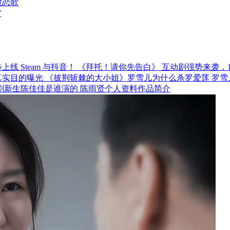
愈恋歌
”
《拜托！请你先告白》 互动剧强势来袭，12月
《披荆斩棘的大小姐》罗雪儿为什么杀罗爱莲 罗雪
剧新生陈佳佳是谁演的 陈雨贤个人资料作品简介