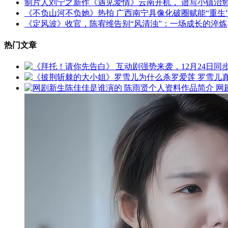
制片人刘宁之新作《遇见爱情》云南开机， 谱写小镇治
《不负山河不负她》热拍 广西南宁具像化破圈赋能“重生
《定风波》收官，陈宥维告别“风清浊”：一场成长的淬炼
热门文章
网