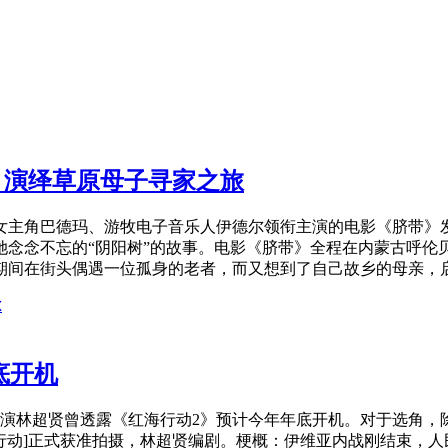
，演绎草原母子寻家之旅
主角巴德玛、游牧电子音乐人伊德尔领衔主演的电影《脐带》发
她念念不忘的“阴阳树”的故事。电影《脐带》全程在内蒙古呼伦
间在街头偶遇一位孤身的老者，而又想到了自己故乡的母亲，启发
尔
底开机
林超贤曾透露《红海行动2》预计今年年底开机。对于选角，除
虎鲸行动]正式获准拍摄，林超贤编剧。梗概：伊维亚内战刚结束，