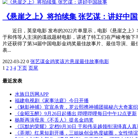
《悬崖之上》将拍续集 张艺谋：讲好中国
近日，英皇电影 发布的2022片单显示，电影《悬崖之上
于和伟等人主演的谍战题材电影，讲述了特工们在严峻考验下与
片还获得了第34届中国电影金鸡奖最佳故事片、最佳导演、最
表...
2022-03-22
0
张艺谋
金鸡奖
该片
悬崖
最佳
故事
电影
1
2
3
4
下页
页尾
最近发表
水族日历网APP
福建电视剧《家事法庭》今日开播
《魅影神捕》官宣杀青，罗云熙携神捕团揭秘六大奇案织
《金昭玉醉》9月26日起播出 哔哩哔哩每日中午12点更新
杨斯再演母亲《不丢人》提名金鸡奖
《沉默的荣耀》定档9月30日 于和伟吴越领衔演绎真人
《弄潮》红果短剧开播，三姐妹创业热度破圈，女性情谊