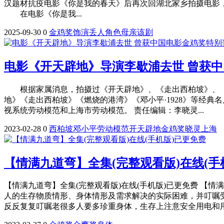
汉题材抗疫电影《你是我的春天》后再次回湖北家乡拍摄电影
在电影《你是我...
2025-09-30
0
金鸡奖
饰演
丢人
角色
母亲
该剧
电影《开天辟地》导演李歇浦去世 曾获
根据家属消息，拍摄过《开天辟地》、《走出西柏坡》、《邓
地》《走出西柏坡》《燃烧的港湾》《邓小平·1928》等经典
视系统劳动模范和上海市劳动模范。 责任编辑：李晓灵...
2023-02-28
0
西柏坡
邓小平
劳动模范
开天辟地
金鸡奖
晓灵
上海
【情满九道弯】全集(完整观看版)在线(手
【情满九道弯】全集(完整观看版)在线(手机版)已更免费 【
人的生存物质情形、身体情形及需求解决的实际困难，并叮嘱
反反复复叮嘱老很多人要多珍重身体，生存上注意安全用电和用