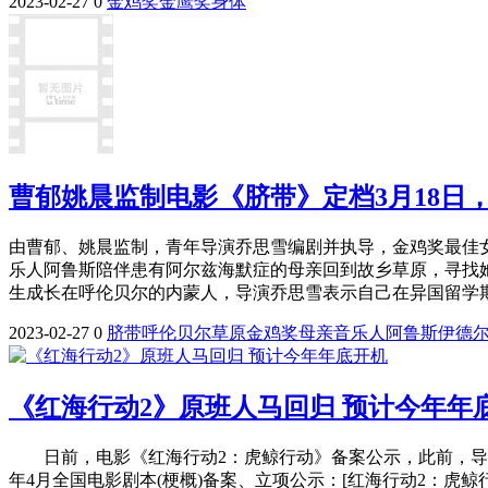
2023-02-27
0
金鸡奖
金鹰奖
身体
曹郁姚晨监制电影《脐带》定档3月18日
由曹郁、姚晨监制，青年导演乔思雪编剧并执导，金鸡奖最佳女
乐人阿鲁斯陪伴患有阿尔兹海默症的母亲回到故乡草原，寻找
生成长在呼伦贝尔的内蒙人，导演乔思雪表示自己在异国留学期
2023-02-27
0
脐带
呼伦贝尔草原
金鸡奖
母亲
音乐人
阿鲁斯
伊德
《红海行动2》原班人马回归 预计今年年
日前，电影《红海行动2：虎鲸行动》备案公示，此前，导演
年4月全国电影剧本(梗概)备案、立项公示：[红海行动2：