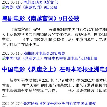
2022-06-11
0
粤剧
金鸡奖
电影
文化
粤剧电影《南越宫词》9日公映
《南越宫词》海报 获得第34届中国电影金鸡奖最佳戏曲片
人士及高校学者共同围绕影片的文化传承、影视创作、技术创
主演。 片中，由欧凯明饰演赵佗，从壮年演到暮年，展现了
弦，打动了在场不少...
2022-06-11
0
戏曲
影片
电影
金鸡奖
粤剧
中国电影《悬崖之上》在哥本哈根亚洲电
新华社哥本哈根5月22日电（记者林晶）作为2022年哥本
首映。 在当天举行的电影节闭幕式上，张艺谋通过视频连线
在电影领域有更多的交流与合作。 张艺谋凭借影片《悬崖之上
2...
2022-05-27
0
哥本哈根
张艺谋
丹麦
亚洲
电影节
中国
金鸡奖