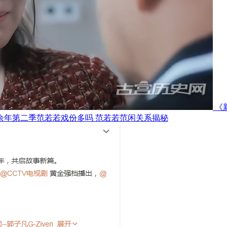
《
余年第二季范若若戏份多吗 范若若范闲关系揭秘