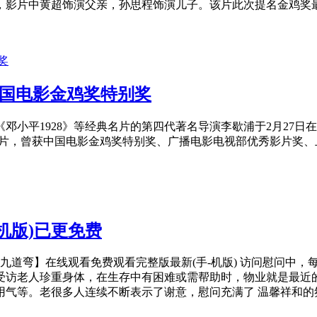
，影片中黄超饰演父亲，孙思程饰演儿子。该片此次提名金鸡奖
中国电影金鸡奖特别奖
小平1928》等经典名片的第四代著名导演李歇浦于2月27日
名片，曾获中国电影金鸡奖特别奖、广播电影电视部优秀影片奖、
机版)已更免费
情满九道弯】在线观看免费观看完整版最新(手-机版) 访问慰问
受访老人珍重身体，在生存中有困难或需帮助时，物业就是最近的
气等。老很多人连续不断表示了谢意，慰问充满了 温馨祥和的氛围