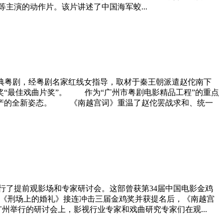
演的动作片。该片讲述了中国海军蛟...
典粤剧，经粤剧名家红线女指导，取材于秦王朝派遣赵佗南下
奖“最佳戏曲片奖”。 作为“广州市粤剧电影精品工程”的重点
遗产的全新姿态。 《南越宫词》重温了赵佗罢战求和、统一
提前观影场和专家研讨会。这部曾获第34届中国电影金鸡
》《刑场上的婚礼》接连冲击三届金鸡奖并获提名后，《南越宫
州举行的研讨会上，影视行业专家和戏曲研究专家们在观...