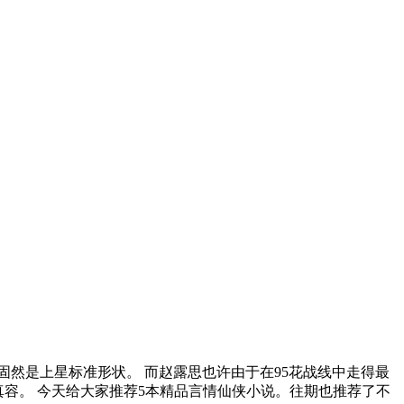
。 固然是上星标准形状。 而赵露思也许由于在95花战线中走得最
容。 今天给大家推荐5本精品言情仙侠小说。往期也推荐了不