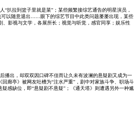
“扒拉到篮子里就是菜”；某些频繁接综艺通告的明星演员，
也可以随意退出……眼下的综艺节目中此类问题屡屡出现，某些
剧、影视与文学，各展所长；视觉与听觉，感官同享；娱乐性
播出，却双双因口碑不佳而让久未有波澜的悬疑剧又成为一
回廊亭》被网友吐槽为“注水严重”，剧中对家族斗争、职场斗
疑感缺位，即“悬疑剧不悬疑”；《通天塔》则遭遇另外一种尴