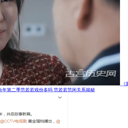
《
余年第二季范若若戏份多吗 范若若范闲关系揭秘