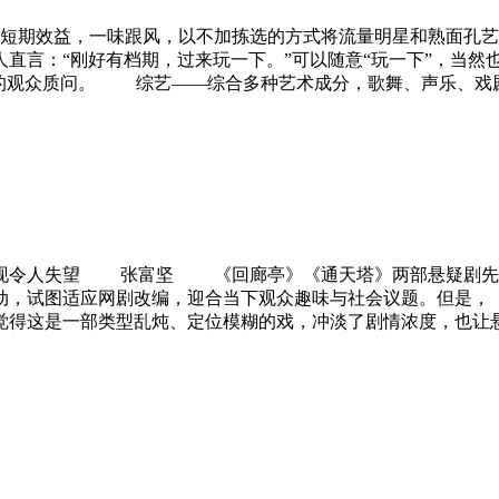
效益，一味跟风，以不加拣选的方式将流量明星和熟面孔艺人
直言：“刚好有档期，过来玩一下。”可以随意“玩一下”，当然
样的观众质问。 综艺——综合多种艺术成分，歌舞、声乐、戏
令人失望 张富坚 《回廊亭》《通天塔》两部悬疑剧先后
动，试图适应网剧改编，迎合当下观众趣味与社会议题。但是，《
觉得这是一部类型乱炖、定位模糊的戏，冲淡了剧情浓度，也让悬