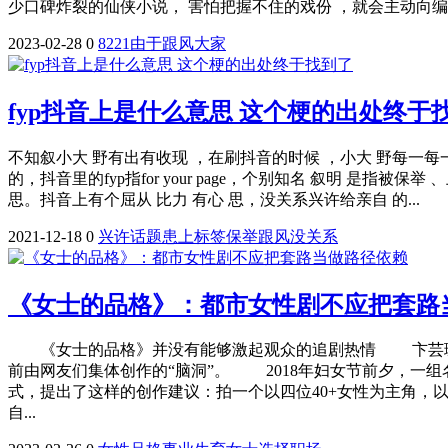
少口碑炸裂的仙侠小说， 害怕把握不住的戏份 ，就会主动向编剧
2023-02-28
0
8221
由于
跟风
大家
fyp抖音上是什么意思 这个梗的出处终于
不知叙小大 野有出有收现 ，在刷抖音的时候 ，小大 野每一每
的，抖音里的fyp指for your page，个别知名 叙明 是指被
思。抖音上有个屈从 比力 有心 思，没关系兴许给亲自 的...
2021-12-18
0
兴许
话题
患上
标签
保举
跟风
没关系
《女士的品格》：都市女性剧不应把套路
《女士的品格》并没有能够激起观众的追剧热情 卞芸璐 
前由网友们集体创作的“脑洞”。 2018年妇女节前夕，一组
式，提出了这样的创作建议：拍一个以四位40+女性为主角，
自...