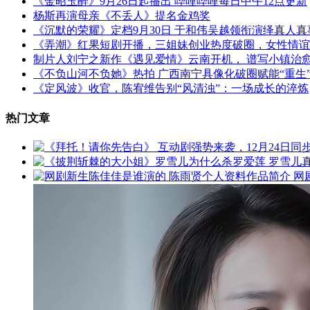
《金昭玉醉》9月26日起播出 哔哩哔哩每日中午12点更新
杨斯再演母亲《不丢人》提名金鸡奖
《沉默的荣耀》定档9月30日 于和伟吴越领衔演绎真人
《弄潮》红果短剧开播，三姐妹创业热度破圈，女性情谊
制片人刘宁之新作《遇见爱情》云南开机， 谱写小镇治
《不负山河不负她》热拍 广西南宁具像化破圈赋能“重生
《定风波》收官，陈宥维告别“风清浊”：一场成长的淬炼
热门文章
网