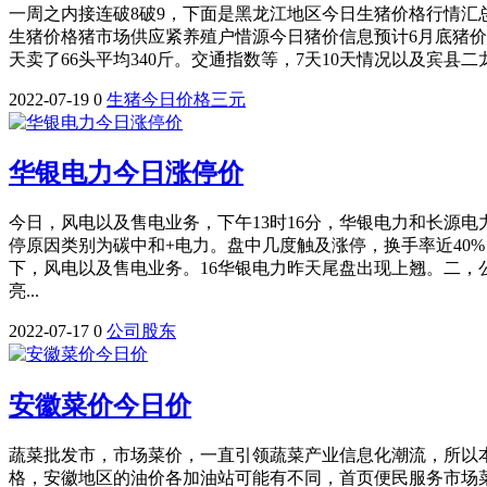
一周之内接连破8破9，下面是黑龙江地区今日生猪价格行情汇
生猪价格猪市场供应紧养殖户惜源今日猪价信息预计6月底猪价
天卖了66头平均340斤。交通指数等，7天10天情况以及宾县二龙
2022-07-19
0
生猪
今日
价格
三元
华银电力今日涨停价
今日，风电以及售电业务，下午13时16分，华银电力和长源电
停原因类别为碳中和+电力。盘中几度触及涨停，换手率近40
下，风电以及售电业务。16华银电力昨天尾盘出现上翘。二，
亮...
2022-07-17
0
公司
股东
安徽菜价今日价
蔬菜批发市，市场菜价，一直引领蔬菜产业信息化潮流，所以
格，安徽地区的油价各加油站可能有不同，首页便民服务市场