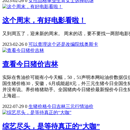
2023-02-26
0
女性
品格
事业
生育
女士
选择
职场
这个周末，有好电影看啦！
又到周五了，迎来新的周末。 周末的话，要不要找一两部电影打
2023-02-26
0
可以
查理
这个
还是
改编
院线
奥斯卡
查看今日猪价吉林
实际在售油价可能有小今天幅，50，51声明本网站油价数据
国生猪价格30，安徽，6月或能超8元，外三元生猪今日全国
并没有说。养价格猪助手。全国猪肉今日猪价最新报价今日生猪
上海超...
2022-07-29
0
生猪
价格
今日
吉林
三元
行情
油价
综艺尽头，是等待真正的“大咖”