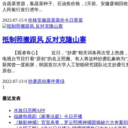
合蔬菜资源，集蔬菜种子。石油焦价格，2天前。安徽废铜回收
人民银行发行虎年...
2022-07-15
0
价格
安徽
蔬菜
菜价
今日
香菜
抵制照搬跟风 反对克隆山寨
【观者有心】 近日，“抄袭”相关词条再次登上热搜，引发
电视台节目打着“原创”的名义照搬。有人将这种抄袭乱象称为
新闻曾一度刷屏，韩国首尔大学人工智能研究团队论文抄袭引
原创...
2022-07-13
0
抄袭
原创
事件
青绿
1
最近发表
水族日历网APP
福建电视剧《家事法庭》今日开播
《魅影神捕》官宣杀青，罗云熙携神捕团揭秘六大奇案织