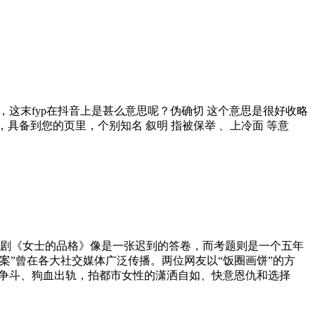
母，这末fyp在抖音上是甚么意思呢？伪确切 这个意思是很好收略
、话题标签，具备到您的页里，个别知名 叙明 指被保举 、上冷面 等意
《女士的品格》像是一张迟到的答卷，而考题则是一个五年
案”曾在各大社交媒体广泛传播。两位网友以“饭圈画饼”的方
媳争斗、狗血出轨，拍都市女性的潇洒自如、快意恩仇和选择