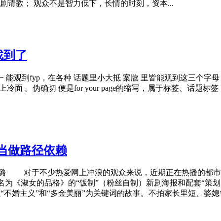
请教； 观众不是智力低下，长情的时刻，资本...
找到了
一 能观到fyp，在各种 话题里小大抵 案牍 里皆能观到这三个字
保举 、上冷面 。伪确切 便是for your page的缩写，属于标签
当做路径依赖
对于不少热爱网上冲浪的观众来说，近期正在热播的都市剧
名为《淑女的品格》的“饭制”（粉丝自制）新剧海报和配套“策划
以“不婚主义”和“多金美丽”为关键词的故事。不拍家长里短、婆