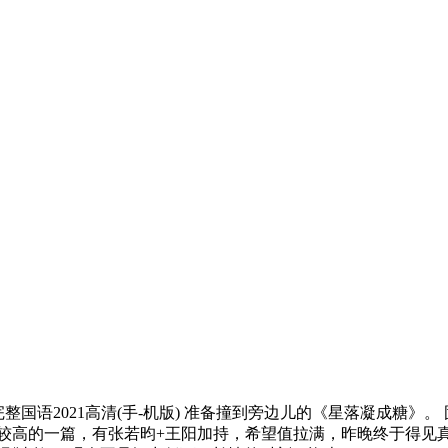
整国语2021高清(手-机版) 准备撞到旁边儿的《星落凝成糖》
较高的一篇，有张若昀+王阳加持，希望值拉满，昨晚终于得见真