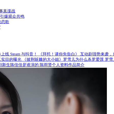
真事真谍战
引爆观众共鸣
愈恋歌
”
《拜托！请你先告白》 互动剧强势来袭，12月
《披荆斩棘的大小姐》罗雪儿为什么杀罗爱莲 罗雪
剧新生陈佳佳是谁演的 陈雨贤个人资料作品简介