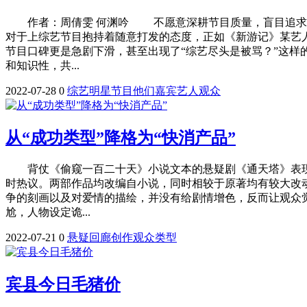
作者：周倩雯 何渊吟 不愿意深耕节目质量，盲目追求短期
对于上综艺节目抱持着随意打发的态度，正如《新游记》某艺人
节目口碑更是急剧下滑，甚至出现了“综艺尽头是被骂？”这
和知识性，共...
2022-07-28
0
综艺
明星
节目
他们
嘉宾
艺人
观众
从“成功类型”降格为“快消产品”
背仗《偷窥一百二十天》小说文本的悬疑剧《通天塔》表现
时热议。两部作品均改编自小说，同时相较于原著均有较大改
争的刻画以及对爱情的描绘，并没有给剧情增色，反而让观众
尬，人物设定诡...
2022-07-21
0
悬疑
回廊
创作
观众
类型
宾县今日毛猪价