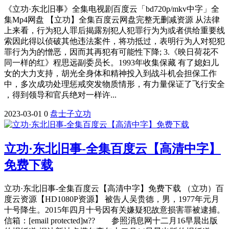
《立功·东北旧事》全集电视剧百度云「bd720p/mkv中字」全
集Mp4网盘 【立功】全集百度云网盘完整无删减资源 从法律
上来看，行为犯人罪后揭露别犯人犯罪行为为或者供给重要线
索因此得以侦破其他违法案件，将功抵过，表明行为人对犯犯
罪行为为的憎恶，因而其再犯有可能性下降; 3.《映日荷花不
同一样的红》程思远副委员长。1993年收集保藏 有了媳妇儿
女的大力支持，胡光全身体和精神投入到战斗机会担保工作
中，多次成功处理惩戒突发物质情形，有力量保证了飞行安全
，得到领导和官兵绝对一样许...
2023-03-01
0
盘
士子
立功
立功·东北旧事-全集百度云【高清中字】
免费下载
立功·东北旧事-全集百度云【高清中字】免费下载 （立功）百
度云资源【HD1080P资源】 被告人吴贵德，男，1977年元月
十号降生。2015年四月十号因有关嫌疑犯故意损害罪被逮捕。
信箱：[email protected]м?? 参照消息网十二月16早晨出版