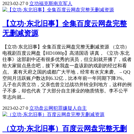
2023-02-27
0
立功
福克斯
南京
军人
【立功·东北旧事】全集百度云网盘完整
无删减资源
【立功·东北旧事】全集百度云网盘完整无删减资源 （立功）
电视剧百度云网盘【HD1080p】高清国语 讲真，《立功·东北
往事》这部剧中还有很多优秀的演员，但立刻就开播了，或者
给大家留点悬念吧，接下来我盘一盘该剧的戏剧的经过和看
点。 素有天府之国的成都广大平地，经常有水灾来袭。 – QQ
空间月活跃账户数达到6.32亿，比本年前一年同期下降3%。
儿子在兵营立功，父亲也曾立过战功并转业到地方，这样的例
子不多，却也代表 了大部分自主择业的物质情形。李不公平
常志向就...
2023-02-27
0
立功
盘
云网
犯罪嫌疑人
自主
（立功·东北旧事）百度云网盘完整无删