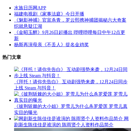
水族日历网APP
福建电视剧《家事法庭》今日开播
《魅影神捕》官宣杀青，罗云熙携神捕团揭秘六大奇案
织就悬疑江湖
《金昭玉醉》9月26日起播出 哔哩哔哩每日中午12点更
新
杨斯再演母亲《不丢人》提名金鸡奖
热门文章
《拜托！请你先告白》 互动剧强势来袭，12月24日同步
上线 Steam 与抖音！
《披荆斩棘的大小姐》罗雪儿为什么杀罗爱莲 罗雪儿真
实目的曝光
网
剧新生陈佳佳是谁演的 陈雨贤个人资料作品简介