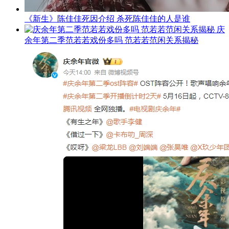
《新生》陈佳佳死因介绍 杀死陈佳佳的人是谁
庆
余年第二季范若若戏份多吗 范若若范闲关系揭秘