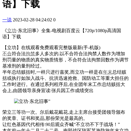
语】下载
一说
2023-02-28 04:24:02
0
《
立功
·东北旧事》全集-电视剧百度云【720p/1080p高清国
语】下载
【立功】在线观看免费观看完整版最新(手-机版)
不合
符合法
拘禁
多人多次的.以不合符合法拘禁人数作为增加
刑罚量的物质的真实物质情形，不合符合法拘禁回数作为调节
基准刑的量刑经过。
半年总结赅括时,一样只进行嘉奖,而立功一样是在
年末
总结赅
括或执行如加入战斗、抗洪迅速抢救、国防动工等重大担任的
工作时进行。在通过系列程序后,在全团年末工作总结赅括大
会上,由团领导亲身宣读:张兵因工作成绩突出
荣立三等功一次。尔后戴花戴花,走上主席台接受团领导颁布
的奖章、证书和奖品,那份荣光是最高的。
让红色基因代代相传:90后观众齐喊“不立功不下于战场！”
本年前一年十二月二十二号，南部战区陆军某海防旅年末立功