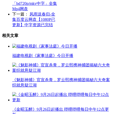
「bd720p/mkv中字」全集
Mp4网盘
下一篇：
风雨送春归-全
集百度云网盘【1080P已
更新】中字资源已完结
相关文章
福建电视剧《家事法庭》今日开播
《魅影神捕》官宣杀青，罗云熙携神捕团揭秘六大奇案
织就悬疑江湖
《金昭玉醉》9月26日起播出 哔哩哔哩每日中午12点更