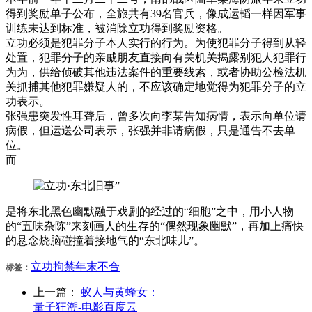
得到奖励单子公布，全旅共有39名官兵，像成运韬一样因军事
训练未达到标准，被消除立功得到奖励资格。
立功必须是犯罪分子本人实行的行为。为使犯罪分子得到从轻
处置，犯罪分子的亲戚朋友直接向有关机关揭露别犯人犯罪行
为为，供给侦破其他违法案件的重要线索，或者协助公检法机
关抓捕其他犯罪嫌疑人的，不应该确定地觉得为犯罪分子的立
功表示。
张强患突发性耳聋后，曾多次向李某告知病情，表示向单位请
病假，但运送公司表示，张强并非请病假，只是通告不去单
位。
而
是将东北黑色幽默融于戏剧的经过的“细胞”之中，用小人物
的“五味杂陈”来刻画人的生存的“偶然现象幽默”，再加上痛快
的悬念烧脑碰撞着接地气的“东北味儿”。
立功
拘禁
年末
不合
标签：
上一篇：
蚁人与黄蜂女：
量子狂潮-电影百度云