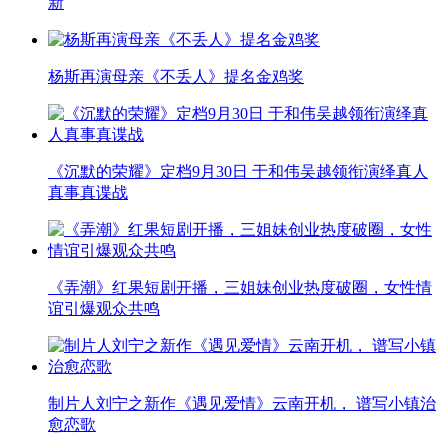
新
杨斯再演母亲《不丢人》提名金鸡奖
《沉默的荣耀》定档9月30日 于和伟吴越领衔演绎真人
真事真谍战
《弄潮》红果短剧开播，三姐妹创业热度破圈，女性情
谊引爆观众共鸣
制片人刘宁之新作《遇见爱情》云南开机， 谱写小镇治
愈恋歌