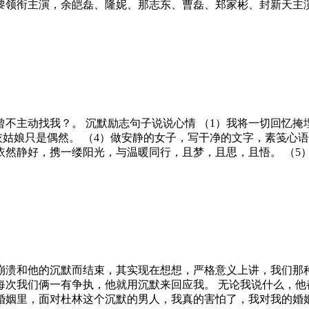
黎领衔主演，余皑磊、隆妮、那志东、曹磊、郑家彬、封新天主
不主动找我？。 沉默励志句子说说心情 （1）我将一切回忆掩
灰姑娘只是偶然。 （4）做安静的女子，写干净的文字，素笺心
然静好，携一缕阳光，与温暖同行，且梦，且思，且悟。 （5）
崩溃和他的沉默而结束，其实现在想想，严格意义上讲，我们那
每次我们俩一有争执，他就用沉默来回应我。 无论我说什么，他
婚姻里，面对杜林这个沉默的男人，我真的害怕了，我对我的婚