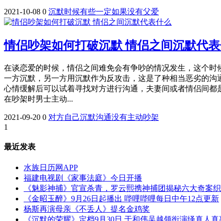
2021-10-08
0
沉默
时候
有些
一定
如果
没有
父爱
情侣吵架如何打破沉默 情侣之间沉默代表
在谈恋爱的时候，情侣之间难免会有争吵的情况发生，这个时
一方沉默，另一方用沉默作为反攻击，这是了种相当恶劣的沟通
心情缓解后可以试着寻找对方进行沟通，夫妻间或者情侣间都
在吵架时男士主动...
2021-09-20
0
对方
自己
沉默
沟通
没有
主动
吵架
1
最近发表
水族日历网APP
福建电视剧《家事法庭》今日开播
《魅影神捕》官宣杀青，罗云熙携神捕团揭秘六大奇案织
《金昭玉醉》9月26日起播出 哔哩哔哩每日中午12点更新
杨斯再演母亲《不丢人》提名金鸡奖
《沉默的荣耀》定档9月30日 于和伟吴越领衔演绎真人