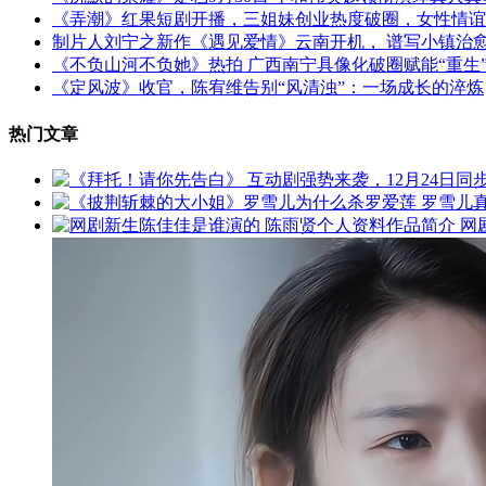
《弄潮》红果短剧开播，三姐妹创业热度破圈，女性情谊
制片人刘宁之新作《遇见爱情》云南开机， 谱写小镇治
《不负山河不负她》热拍 广西南宁具像化破圈赋能“重生
《定风波》收官，陈宥维告别“风清浊”：一场成长的淬炼
热门文章
网