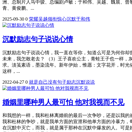
洲、总制片人马中骏、总编剧卢敏；于和伟、吴越、魏晨、曾
青、黄俊鹏、...
2025-09-30
0
荣耀
吴越
领衔
惊心
沉默
于和伟
沉默励志句子说说心情
沉默励志句子说说心情，我一直在等你，知道么可是为何你却曾
未来，我怎敢老去？ （3）王子喜欢公主，青蛙王子也一样，
求。淡笺素语，墨染流年。新年伊始，惟愿：文字花开，时光依
这样，...
2022-04-27
0
就是
自己
没有
句子
励志
沉默
说说
婚姻里哪种男人最可怕 他对我视而不见
和我想的一样，我和杜林离婚前的最后一次争吵，还是以我的
我和杜林的争吵，就是我单方面的宣泄和他单方面的冷暴力，
在沉默中灭亡，而我，就是属于那种在沉默中爆发的人。可是