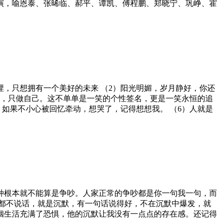
演，喻恩泰、张晞临、郝平、谭凯、傅程鹏、郑晓宁、巩峥、霍
埋，只想拥有一个美好的未来 （2）阳光明媚，岁月静好，你还
语，只做自己。这不单单是一笑的个性签名，更是一笑永恒的追
如果不小心被回忆牵动，想哭了，记得想想我。 （6）人就是
种根本就不能算是争吵。人家正常的争吵都是你一句我一句，而
都不说话，就是沉默，有一句话说得好，不在沉默中爆发，就
姻生活充满了恐惧，他的沉默让我没有一点点的存在感。还记得