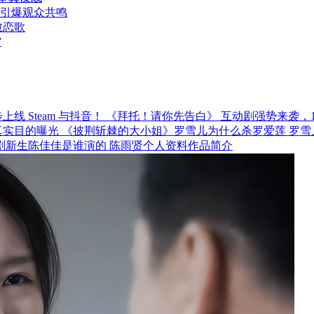
引爆观众共鸣
愈恋歌
”
《拜托！请你先告白》 互动剧强势来袭，12月
《披荆斩棘的大小姐》罗雪儿为什么杀罗爱莲 罗雪
剧新生陈佳佳是谁演的 陈雨贤个人资料作品简介