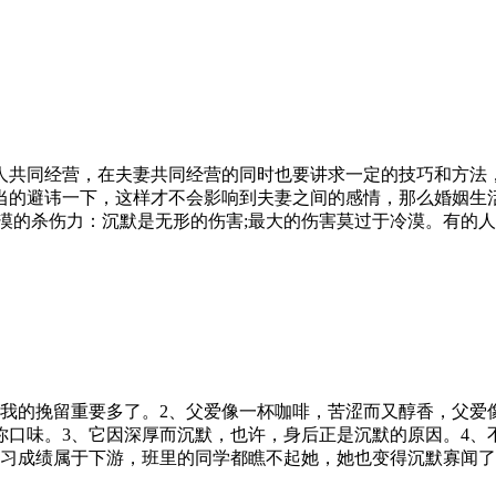
人共同经营，在夫妻共同经营的同时也要讲求一定的技巧和方法
的避讳一下，这样才不会影响到夫妻之间的感情，那么婚姻生活
漠的杀伤力：沉默是无形的伤害;最大的伤害莫过于冷漠。有的
比我的挽留重要多了。2、父爱像一杯咖啡，苦涩而又醇香，父爱
你口味。3、它因深厚而沉默，也许，身后正是沉默的原因。4、
学习成绩属于下游，班里的同学都瞧不起她，她也变得沉默寡闻