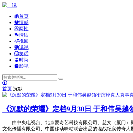
首页
情感
两性
情话
挽回
说说
笑话
时尚
影视
首页
沉默
《沉默的荣耀》定档9月30日 于和伟吴
由中央电视台、北京爱奇艺科技有限公司、慈文（厦门）影
文化传播有限公司、中国移动咪咕联合出品的谍战纪实传奇大剧《