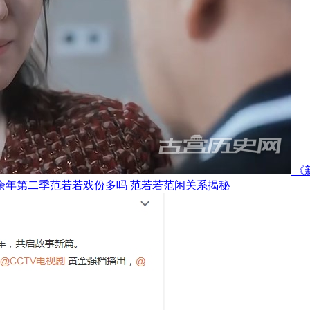
《
余年第二季范若若戏份多吗 范若若范闲关系揭秘