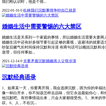
我们刚认识时，他是个很...
2022-01-16
0
杜林
我们
沉默
事情
争吵
自己
就是
婚姻生活中需要警惕的六大禁区
婚姻生活是关系到一个家庭的事情，所以婚姻生活需要夫妻两
婚姻生活中还有好多细节要引起足够的重视，该避讳的就要适当
吵架后赌气长时间保持沉默和冷漠 有两句话可以概括沉默和冷
道理，但任何事如...
2021-12-14
0
夫妻
矛盾
沉默
婚姻
亲人
父母
冷漠
沉默经典语录
1、如果某一天，你要离开我，我会选择沉默，因为你的幸福
像一杯白开水，你不知该怎样去品味，但它永远最贴你心，和
他沉默吧。有些事情说出来，只会大家都很受伤。5、米米的
叹。6、人，不在沉...