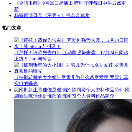
《金昭玉醉》9月26日起播出 哔哩哔哩每日中午12点更
新
杨斯再演母亲《不丢人》提名金鸡奖
热门文章
《拜托！请你先告白》 互动剧强势来袭，12月24日同步
上线 Steam 与抖音！
《披荆斩棘的大小姐》罗雪儿为什么杀罗爱莲 罗雪儿真
实目的曝光
网
剧新生陈佳佳是谁演的 陈雨贤个人资料作品简介