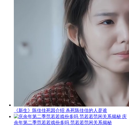
《新生》陈佳佳死因介绍 杀死陈佳佳的人是谁
庆
余年第二季范若若戏份多吗 范若若范闲关系揭秘