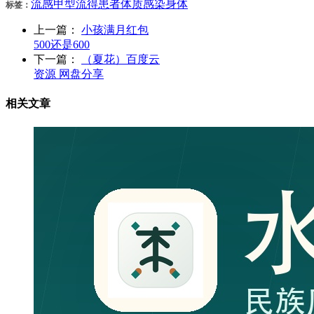
流感
甲型
流得
患者
体质
感染
身体
标签：
上一篇：
小孩满月红包
500还是600
下一篇：
（夏花）百度云
资源 网盘分享
相关文章