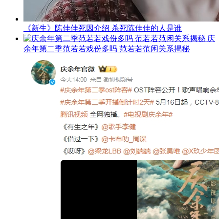
《新生》陈佳佳死因介绍 杀死陈佳佳的人是谁
庆
余年第二季范若若戏份多吗 范若若范闲关系揭秘