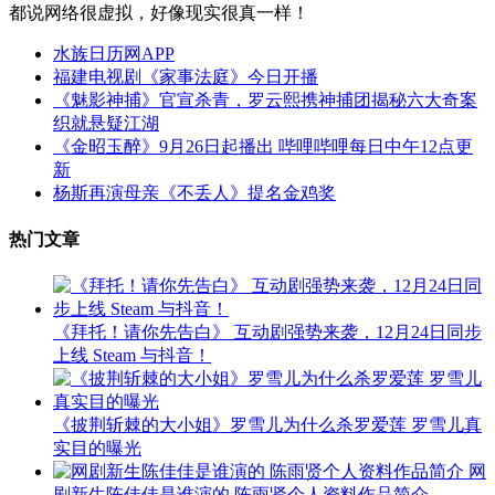
都说网络很虚拟，好像现实很真一样！
水族日历网APP
福建电视剧《家事法庭》今日开播
《魅影神捕》官宣杀青，罗云熙携神捕团揭秘六大奇案
织就悬疑江湖
《金昭玉醉》9月26日起播出 哔哩哔哩每日中午12点更
新
杨斯再演母亲《不丢人》提名金鸡奖
热门文章
《拜托！请你先告白》 互动剧强势来袭，12月24日同步
上线 Steam 与抖音！
《披荆斩棘的大小姐》罗雪儿为什么杀罗爱莲 罗雪儿真
实目的曝光
网
剧新生陈佳佳是谁演的 陈雨贤个人资料作品简介