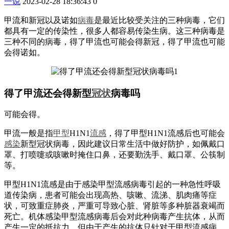
一说
2023-02-28 18:36:43
0
甲流和新冠以及诺如
病毒
是最近比较受关注的三种病毒，它们
都具有一定的传染性，很多人都容易传染生病。这三种病毒是
三种不同的病毒，得了甲流也可能会得新冠，得了甲流也可能
会得诺如。
得了甲流还会得新型
冠状
病毒吗
可能会得。
甲流一般是指
甲型
H1N1
流感
，得了甲型H1N1流感后也可能会
感染
新型冠状病毒，因此建议日常生活中做好防护，如佩戴口
罩、打喷嚏或咳嗽时掩住口鼻，还要勤洗手、戴口罩、公筷制
等。
甲型H1N1流感是由于感染甲型流感病毒引起的一种急性呼吸
道传染病，患者可能会出现高热、咳嗽、流涕、肌肉痛等症
状，可致重症肺炎，严重可导致心脏、肾脏等多种脏器衰竭而
死亡。机体感染甲型流感病毒后会对此种病毒产生抗体，从而
产生一定的抵抗力，但由于产生的抗体只针对于甲型流感病