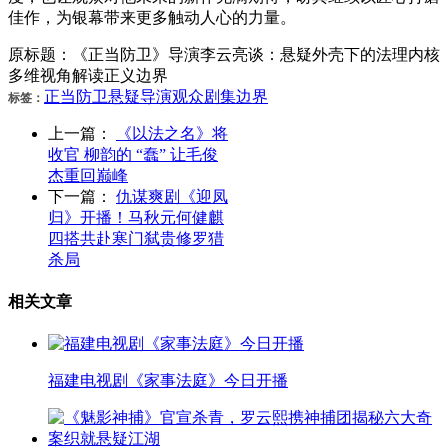
佳作，为银幕带来更多触动人心的力量。
原标题：《正当防卫》导演李云亮谈：悬疑外壳下的法理内核
多维视角解读正义边界
正当防卫
悬疑
导演
观众
剧集
边界
标签：
上一篇：
《以法之名》将
收官 柳韵的 “蠢” 让毛俊
杰重回巅峰
下一篇：
仇谋爽剧《迎凤
归》开播！马秋元何健麒
四搭共赴寒门弑贵修罗猎
杀局
相关文章
福建电视剧《家事法庭》今日开播