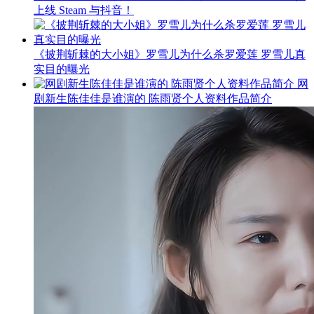
上线 Steam 与抖音！
《披荆斩棘的大小姐》罗雪儿为什么杀罗爱莲 罗雪儿真
实目的曝光
网
剧新生陈佳佳是谁演的 陈雨贤个人资料作品简介