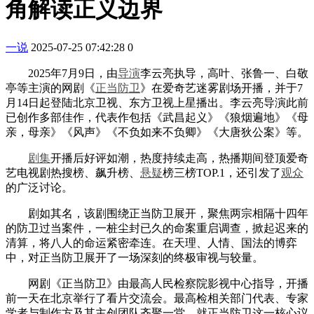
角解读正义边界
一说
2025-07-25 07:42:28
0
2025年7月9日，由
导演
李云亮执导，高叶、张鲁一、白敬
亭等主演的网剧《
正当防卫
》在爱奇艺迷雾剧场开播，并于7
月14日起登陆北京卫视、东方卫视上星播出。李云亮导演此前
已创作多部佳作，代表作包括《武昌起义》《狼烟遍地》《母
亲，母亲》《风声》《不负如来不负卿》《大唐狄公案》等。
剧集
开播后好评如潮，热度持续走高，热播期间登顶爱奇
艺电视剧热搜榜、飙升榜、
悬疑
榜三榜TOP.1，还引发了
观众
的广泛讨论。
剧如其名，该剧围绕正当防卫展开，聚焦两宗相隔十四年
的防卫过当案件，一桩尘封已久的命案重启调查，掀起迟来的
清算，将八人的命运紧密牵连。在天理、人情、国法的博弈
中，对正当防卫展开了一场深刻的终极审视与较量。
网剧《正当防卫》由最高人民检察院影视中心指导，开播
前一天在北京举行了看片交流会。最高检相关部门代表、专家
学者与制作方及其主创团队齐聚一堂，就正当防卫这一核心议