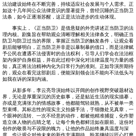
法治建设始终在不断完善，持续适应社会发展与个人需求。正
如这十几年间公众法律意识的显著提升，曾经沉睡的正当防卫
法条，如今正逐渐苏醒，这正是法治进步的生动体现。
事实上，《正当防卫》是借悬疑的外壳讲述正当防卫的法
理内核。剧集旨在帮助观众清晰理解相关法律条文，明确正当
防卫与防卫过当的界限，掌握正当防卫的触发条件，让观众看
剧后能够明白，正当防卫并非是以暴制暴的借口，而是法律赋
予公民在遭遇不法侵害时的合法权利，引导人们学会在法治框
架内保护自身权益，并在此过程中深化对法律温度与力量的感
知，真正将法治精神内化为日常行为的准则。正如导演所期待
的，观众在看完这部剧后，便能深刻领会法不能向不法低头与
如我在诉的深刻内涵。
从影多年，李云亮导演始终以开阔的创作视野突破题材边
界，无论是厚重深沉的历史叙事，还是贴近生活的现实描摹，
亦或是充满张力的情感故事，他都能驾轻就熟，从不被单一类
型束缚。其标志性的现实主义拍摄手法，于细微处见真章，一
个眼神的流转、一次不经意的动作，都被他精准捕捉，化作塑
造立体人物的点睛之笔，让每个角色都鲜活如在眼前。这份对
创作的敬畏与不设限的魄力，让他的作品始终兼具温度与深
度，也让观众对他未来的新作充满期待，盼其继续以匠心打磨