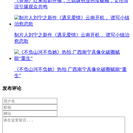
《弄潮》红果短剧开播，三姐妹创业热度破圈，女性情
谊引爆观众共鸣
制片人刘宁之新作《遇见爱情》云南开机， 谱写小镇治
愈恋歌
《不负山河不负她》热拍 广西南宁具像化破圈赋能“重
生”
发布评论