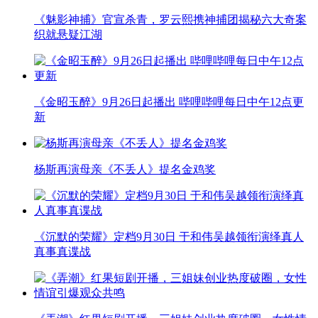
《魅影神捕》官宣杀青，罗云熙携神捕团揭秘六大奇案
织就悬疑江湖
《金昭玉醉》9月26日起播出 哔哩哔哩每日中午12点更
新
杨斯再演母亲《不丢人》提名金鸡奖
《沉默的荣耀》定档9月30日 于和伟吴越领衔演绎真人
真事真谍战