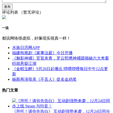
评论列表
（暂无评论）
一说
都说网络很虚拟，好像现实很真一样！
水族日历网APP
福建电视剧《家事法庭》今日开播
《魅影神捕》官宣杀青，罗云熙携神捕团揭秘六大奇案
织就悬疑江湖
《金昭玉醉》9月26日起播出 哔哩哔哩每日中午12点更
新
杨斯再演母亲《不丢人》提名金鸡奖
热门文章
《拜托！请你先告白》 互动剧强势来袭，12月24日同步