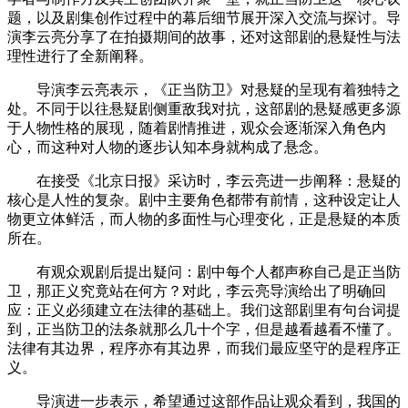
题，以及剧集创作过程中的幕后细节展开深入交流与探讨。导
演李云亮分享了在拍摄期间的故事，还对这部剧的悬疑性与法
理性进行了全新阐释。
导演李云亮表示，《正当防卫》对悬疑的呈现有着独特之
处。不同于以往悬疑剧侧重敌我对抗，这部剧的悬疑感更多源
于人物性格的展现，随着剧情推进，观众会逐渐深入角色内
心，而这种对人物的逐步认知本身就构成了悬念。
在接受《北京日报》采访时，李云亮进一步阐释：悬疑的
核心是人性的复杂。剧中主要角色都带有前情，这种设定让人
物更立体鲜活，而人物的多面性与心理变化，正是悬疑的本质
所在。
有观众观剧后提出疑问：剧中每个人都声称自己是正当防
卫，那正义究竟站在何方？对此，李云亮导演给出了明确回
应：正义必须建立在法律的基础上。我们这部剧里有句台词提
到，正当防卫的法条就那么几十个字，但是越看越看不懂了。
法律有其边界，程序亦有其边界，而我们最应坚守的是程序正
义。
导演进一步表示，希望通过这部作品让观众看到，我国的