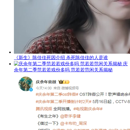
《新生》陈佳佳死因介绍 杀死陈佳佳的人是谁
庆
余年第二季范若若戏份多吗 范若若范闲关系揭秘