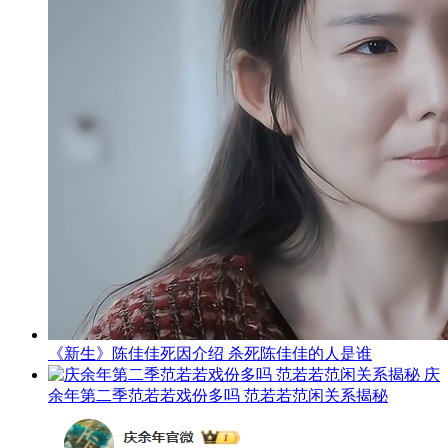
《新生》陈佳佳死因介绍 杀死陈佳佳的人是谁
庆
余年第二季范若若戏份多吗 范若若范闲关系揭秘