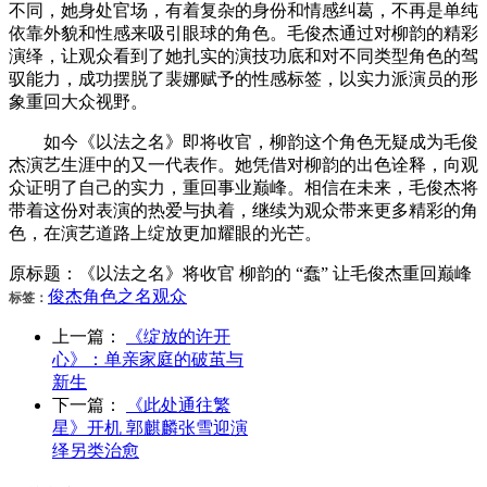
不同，她身处官场，有着复杂的身份和情感纠葛，不再是单纯
依靠外貌和性感来吸引眼球的角色。毛俊杰通过对柳韵的精彩
演绎，让观众看到了她扎实的演技功底和对不同类型角色的驾
驭能力，成功摆脱了裴娜赋予的性感标签，以实力派演员的形
象重回大众视野。
如今《以法之名》即将收官，柳韵这个角色无疑成为毛俊
杰演艺生涯中的又一代表作。她凭借对柳韵的出色诠释，向观
众证明了自己的实力，重回事业巅峰。相信在未来，毛俊杰将
带着这份对表演的热爱与执着，继续为观众带来更多精彩的角
色，在演艺道路上绽放更加耀眼的光芒。
原标题：《以法之名》将收官 柳韵的 “蠢” 让毛俊杰重回巅峰
俊杰
角色
之名
观众
标签：
上一篇：
《绽放的许开
心》：单亲家庭的破茧与
新生
下一篇：
《此处通往繁
星》开机 郭麒麟张雪迎演
绎另类治愈