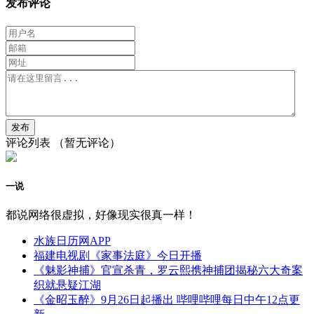
发布评论
评论列表
（暂无评论）
一说
都说网络很虚拟，好像现实很真一样！
水族日历网APP
福建电视剧《家事法庭》今日开播
《魅影神捕》官宣杀青，罗云熙携神捕团揭秘六大奇案
织就悬疑江湖
《金昭玉醉》9月26日起播出 哔哩哔哩每日中午12点更