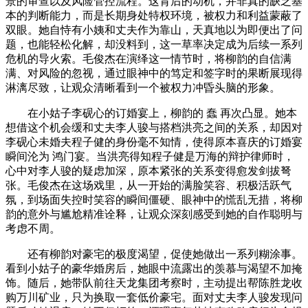
景的审查以及风险管控流程。这背后的动机，并非真的缺乏基
本的判断能力，而是长期身处特权环境，被权力和利益蒙蔽了
双眼。她自恃有小姨和丈夫作为靠山，天真地以为即便出了问
题，也能轻松化解，却没料到，这一草率决定成为后续一系列
危机的导火索。毛俊杰在演绎这一情节时，将柳韵的自信满
满、对风险的忽视，通过眼神中的笃定和签字时的果断展现得
淋漓尽致，让观众清晰看到一个被权力冲昏头脑的形象。
在小姑子李砚心的订婚宴上，柳韵的 蠢 再次凸显。她本
想借这个机会缓和丈夫李人骏与搭档洪亮之间的关系，却因对
李砚心未婚夫程子健的身份毫不知情，使得原本喜庆的订婚宴
瞬间沦为 鸿门宴。当洪亮得知程子健是万海的辩护律师时，
心中对李人骏的疑虑加深，原本紧张的关系变得愈发剑拔弩
张。毛俊杰在这场戏里，从一开始的满脸笑容、积极活跃气
氛，到场面失控时笑容的瞬间僵硬、眼神中的慌乱无措，将柳
韵的意外与尴尬精准诠释，让观众深刻感受到她的自作聪明与
考虑不周。
还有柳韵对豪宅的极度渴望，促使她做出一系列糊涂事。
看到小姑子的豪华婚房后，她眼中流露出的羡慕与渴望不加掩
饰。随后，她带队前往天龙集团考察时，主动提出帮陈胜龙收
购万川矿业，只为换取一套低价豪宅。面对丈夫李人骏发现问