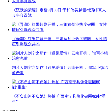
《沉默的荣耀》定档9月30日 于和伟吴越领衔演绎真人
真事真谍战
《弄潮》红果短剧开播，三姐妹创业热度破圈，女性情
谊引爆观众共鸣
制片人刘宁之新作《遇见爱情》云南开机， 谱写小镇治
愈恋歌
《不负山河不负她》热拍 广西南宁具像化破圈赋能“重
生”