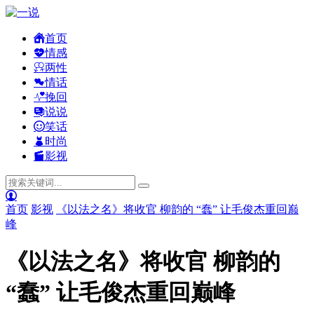
首页
情感
两性
情话
挽回
说说
笑话
时尚
影视
首页
影视
《以法之名》将收官 柳韵的 “蠢” 让毛俊杰重回巅
峰
《以法之名》将收官 柳韵的
“蠢” 让毛俊杰重回巅峰