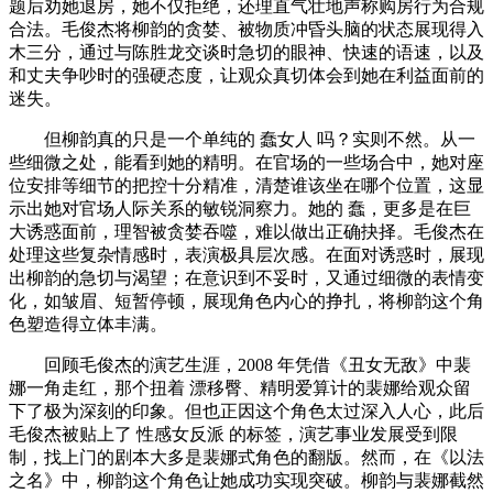
题后劝她退房，她不仅拒绝，还理直气壮地声称购房行为合规
合法。毛俊杰将柳韵的贪婪、被物质冲昏头脑的状态展现得入
木三分，通过与陈胜龙交谈时急切的眼神、快速的语速，以及
和丈夫争吵时的强硬态度，让观众真切体会到她在利益面前的
迷失。
但柳韵真的只是一个单纯的 蠢女人 吗？实则不然。从一
些细微之处，能看到她的精明。在官场的一些场合中，她对座
位安排等细节的把控十分精准，清楚谁该坐在哪个位置，这显
示出她对官场人际关系的敏锐洞察力。她的 蠢，更多是在巨
大诱惑面前，理智被贪婪吞噬，难以做出正确抉择。毛俊杰在
处理这些复杂情感时，表演极具层次感。在面对诱惑时，展现
出柳韵的急切与渴望；在意识到不妥时，又通过细微的表情变
化，如皱眉、短暂停顿，展现角色内心的挣扎，将柳韵这个角
色塑造得立体丰满。
回顾毛俊杰的演艺生涯，2008 年凭借《丑女无敌》中裴
娜一角走红，那个扭着 漂移臀、精明爱算计的裴娜给观众留
下了极为深刻的印象。但也正因这个角色太过深入人心，此后
毛俊杰被贴上了 性感女反派 的标签，演艺事业发展受到限
制，找上门的剧本大多是裴娜式角色的翻版。然而，在《以法
之名》中，柳韵这个角色让她成功实现突破。柳韵与裴娜截然