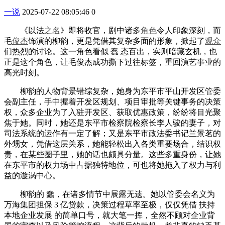
一说
2025-07-22 08:05:46
0
《以法
之名
》即将收官，剧中诸多
角色
令人印象深刻，而
毛
俊杰
饰演的柳韵，更是凭借其复杂多面的形象，掀起了
观众
们热烈的讨论。这一角色看似 蠢 态百出，实则暗藏玄机，也
正是这个角色，让毛俊杰成功撕下过往标签，重回演艺事业的
高光时刻。
柳韵的人物背景错综复杂，她身为东平市平山开发区管委
会副主任，手中握着开发区规划、项目审批等关键事务的决策
权，众多企业为了入驻开发区、获取优惠政策，纷纷将目光聚
焦于她。同时，她还是东平市检察院检察长李人骏的妻子，对
司法系统的运作有一定了解；又是东平市政法委书记兰景茗的
外甥女，凭借这层关系，她能轻松出入各类重要场合，结识权
贵，在某些圈子里，她的话也颇具分量。这些多重身份，让她
在东平市的权力场中占据独特地位，可也将她拖入了权力与利
益的漩涡中心。
柳韵的 蠢，在诸多情节中展露无遗。她以管委会名义为
万海集团担保 3 亿贷款，决策过程草率至极，仅仅凭借 扶持
本地企业发展 的简单口号，就大笔一挥，全然不顾对企业背