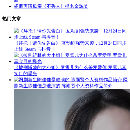
新
杨斯再演母亲《不丢人》提名金鸡奖
热门文章
《拜托！请你先告白》 互动剧强势来袭，12月24日同步
上线 Steam 与抖音！
《披荆斩棘的大小姐》罗雪儿为什么杀罗爱莲 罗雪儿真
实目的曝光
网
剧新生陈佳佳是谁演的 陈雨贤个人资料作品简介