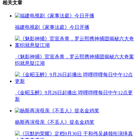
相关文章
福建电视剧《家事法庭》今日开播
《魅影神捕》官宣杀青，罗云熙携神捕团揭秘六大奇案
织就悬疑江湖
《金昭玉醉》9月26日起播出 哔哩哔哩每日中午12点更
新
杨斯再演母亲《不丢人》提名金鸡奖