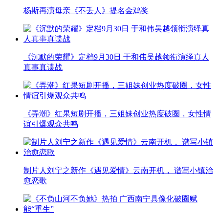
杨斯再演母亲《不丢人》提名金鸡奖
《沉默的荣耀》定档9月30日 于和伟吴越领衔演绎真人
真事真谍战
《弄潮》红果短剧开播，三姐妹创业热度破圈，女性情
谊引爆观众共鸣
制片人刘宁之新作《遇见爱情》云南开机， 谱写小镇治
愈恋歌