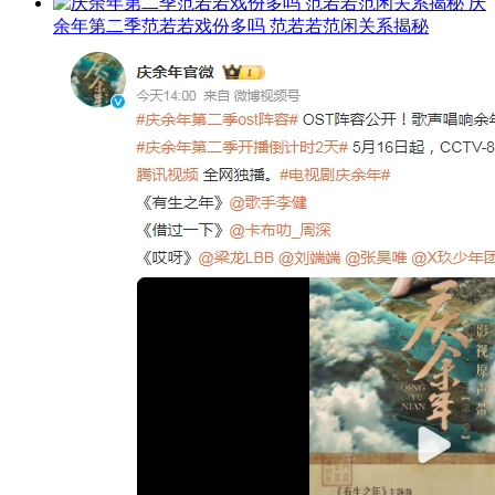
庆
余年第二季范若若戏份多吗 范若若范闲关系揭秘