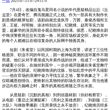
一说
2025-07-15 07:29:11
0
7月4日，改编自鬼马星同名小说的年代悬疑精品
短剧
《
朱
雀
堂》在爱奇艺、腾讯视频正式上线。作为一部具有大制作长
剧质感的横屏短剧，该剧由谢忠道执导，万茜、秦俊杰领衔主
演，王挺、何明翰、涂冰特别出演，纪晓烽、赵芮等实力加
盟，超豪华的演员阵容令观众期待值拉满。据悉，纪晓烽在剧
中饰演警察局
督察
长沈炼一角，民国官场权谋交织，身处其中
的每个人都难以在错综复杂的人际网中独善其身。
短剧《朱雀堂》以民国时期的上海为背景，讲述了三位性
格迥异、职业不同的年轻人，因一桩神秘莫测的连环案件不期
而遇。他们从对手逐渐成为并肩作战的伙伴，组成了一支独特
的破案小分队，在抽丝剥茧中，一步步揭开隐藏在朱雀堂舞厅
背后的惊天阴谋。纪晓烽饰演的沈炼，恰似乱世中的平凡缩影
——他在官场的浪潮中奋力寻找立足之地，繁华表象之下，不
仅暗藏恩怨情仇，更映射出其独特的职场生存法则。而当他逐
步迈向权力巅峰之时，案件的真相也将随之浮出水面。
从悬疑剧《沉默的真相》到刑侦题材剧《你好检察官》，
从电影《重启之深渊疑冢》《亮剑之英雄虎胆》，到剧版《三
大队》与律政季播剧《无所畏惧之永不放弃》，纪晓烽历经多