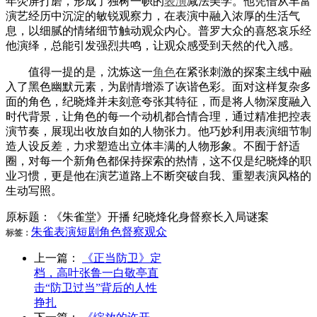
年荧屏打磨，形成了独树一帜的
表演
减法美学。他凭借从丰富
演艺经历中沉淀的敏锐观察力，在表演中融入浓厚的生活气
息，以细腻的情绪细节触动观众内心。普罗大众的喜怒哀乐经
他演绎，总能引发强烈共鸣，让观众感受到天然的代入感。
值得一提的是，沈炼这一
角色
在紧张刺激的探案主线中融
入了黑色幽默元素，为剧情增添了诙谐色彩。面对这样复杂多
面的角色，纪晓烽并未刻意夸张其特征，而是将人物深度融入
时代背景，让角色的每一个动机都合情合理，通过精准把控表
演节奏，展现出收放自如的人物张力。他巧妙利用表演细节制
造人设反差，力求塑造出立体丰满的人物形象。不囿于舒适
圈，对每一个新角色都保持探索的热情，这不仅是纪晓烽的职
业习惯，更是他在演艺道路上不断突破自我、重塑表演风格的
生动写照。
原标题：《朱雀堂》开播 纪晓烽化身督察长入局谜案
朱雀
表演
短剧
角色
督察
观众
标签：
上一篇：
《正当防卫》定
档，高叶张鲁一白敬亭直
击“防卫过当”背后的人性
挣扎