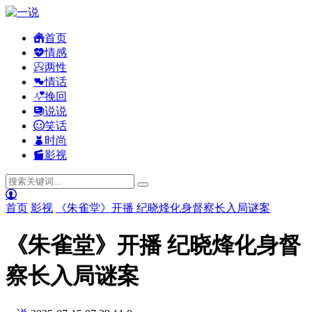
首页
情感
两性
情话
挽回
说说
笑话
时尚
影视
首页
影视
《朱雀堂》开播 纪晓烽化身督察长入局谜案
《朱雀堂》开播 纪晓烽化身督
察长入局谜案