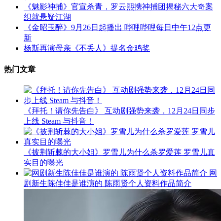
《魅影神捕》官宣杀青，罗云熙携神捕团揭秘六大奇案
织就悬疑江湖
《金昭玉醉》9月26日起播出 哔哩哔哩每日中午12点更
新
杨斯再演母亲《不丢人》提名金鸡奖
热门文章
《拜托！请你先告白》 互动剧强势来袭，12月24日同步
上线 Steam 与抖音！
《披荆斩棘的大小姐》罗雪儿为什么杀罗爱莲 罗雪儿真
实目的曝光
网
剧新生陈佳佳是谁演的 陈雨贤个人资料作品简介