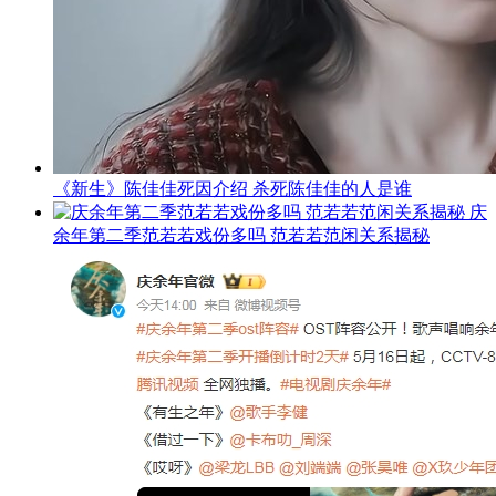
《新生》陈佳佳死因介绍 杀死陈佳佳的人是谁
庆
余年第二季范若若戏份多吗 范若若范闲关系揭秘