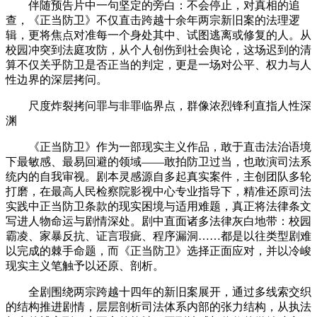
伴随预告片中一句坚定的旁白：不会停止，对真相的追
查，《正当防卫》不仅直击跨越十余年两宗新旧案的法理逻
辑，更将焦点对准每一个身处其中、试图逃离或修复的人。从
校园冲突到法庭攻防，从个人创伤到社会舆论，这场迟到的清
算不仅关乎防卫是否正当的判定，更是一场对公平、权力与人
性边界的深层拷问。
尺度炸裂拷问罪与非罪临界点，群像浓烈锋利直指人性深
渊
《正当防卫》作为一部现实主义作品，敢于直击法治语境
下最敏感、最易回避的领域——敢拍防卫过当，也敢演司法系
统内的自我审视。剧本灵感源自多起真实案件，主创团队多轮
打磨，在最高人民检察院影视中心专业指导下，精准还原司法
实践中正当防卫条款的现实困境与适用难题，真正将法律条文
写进人物命运与剧情深处。剧中直面诸多法律灰白地带：校园
霸凌、家暴反抗、证言瑕疵、程序漏洞……都是以往类型剧难
以完成的棘手命题，而《正当防卫》选择正面应对，并以冷峻
现实主义笔触予以还原、剖析。
全剧围绕两宗跨越十四年的新旧案展开，通过多线索交织
的结构推进剧情，层层剖析司法体系内部的张力结构，从执法