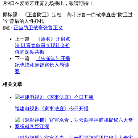
月9日在爱奇艺迷雾剧场播出，敬请期待！
原标题：《正当防卫》定档，高叶张鲁一白敬亭直击“防卫过
当”背后的人性挣扎
正当防卫
敬亭
张鲁
正义
标签：
上一篇：
《焕羽》开启点
映 以青春叙事实现社会价
值的深度共振
下一篇：
《朱雀堂》开播
纪晓烽化身督察长入局谜
案
相关文章
福建电视剧《家事法庭》今日开播
《魅影神捕》官宣杀青，罗云熙携神捕团揭秘六大奇案