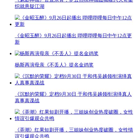
织就悬疑江湖
《金昭玉醉》9月26日起播出 哔哩哔哩每日中午12点更
新
杨斯再演母亲《不丢人》提名金鸡奖
《沉默的荣耀》定档9月30日 于和伟吴越领衔演绎真人
真事真谍战
《弄潮》红果短剧开播，三姐妹创业热度破圈，女性情
谊引爆观众共鸣