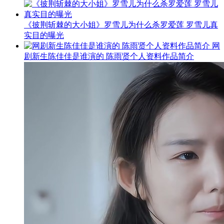
《披荆斩棘的大小姐》罗雪儿为什么杀罗爱莲 罗雪儿真
实目的曝光
网
剧新生陈佳佳是谁演的 陈雨贤个人资料作品简介