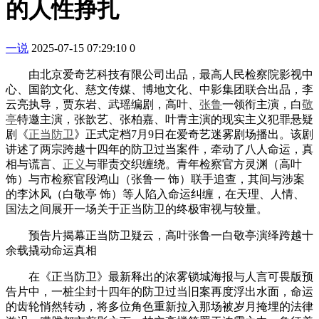
的人性挣扎
一说
2025-07-15 07:29:10
0
由北京爱奇艺科技有限公司出品，最高人民检察院影视中
心、国韵文化、慈文传媒、博地文化、中影集团联合出品，李
云亮执导，贾东岩、武瑶编剧，高叶、
张鲁
一领衔主演，白
敬
亭
特邀主演，张歆艺、张柏嘉、叶青主演的现实主义犯罪悬疑
剧《
正当防卫
》正式定档7月9日在爱奇艺迷雾剧场播出。该剧
讲述了两宗跨越十四年的防卫过当案件，牵动了八人命运，真
相与谎言、
正义
与罪责交织缠绕。青年检察官方灵渊（高叶
饰）与市检察官段鸿山（张鲁一 饰）联手追查，其间与涉案
的李沐风（白敬亭 饰）等人陷入命运纠缠，在天理、人情、
国法之间展开一场关于正当防卫的终极审视与较量。
预告片揭幕正当防卫疑云，高叶张鲁一白敬亭演绎跨越十
余载撬动命运真相
在《正当防卫》最新释出的浓雾锁城海报与人言可畏版预
告片中，一桩尘封十四年的防卫过当旧案再度浮出水面，命运
的齿轮悄然转动，将多位角色重新拉入那场被岁月掩埋的法律