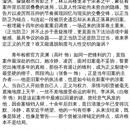
漩涡。朦胧都市剪影之下，林立高楼笼罩于浓雾之中，象征着
案件背后层层叠叠的迷局，以及人性深处尚未愈合的隐痛。预
告片以凌厉而压抑的节奏展现回忆与现实的交叠交锋，以正当
防卫为锚点，勾连起一段被历史遗忘却从未真正落幕的旧案。
一桩埋藏十四年的命案重启调查，一场迟来的清算卷土重来。
《正当防卫》并不止步于悬疑推理，更直面当下法治语境中最
敏感、最具争议的命题——是正当防卫还是防卫过当，谁来界
定正义的尺度？谁又能逃脱制度与人性交织的漩涡？
青年检察官方灵渊（高叶 饰）如同一把锋利的刀，直指
案件最深处的伤口。她冷静、凌厉，面对旧案毫不妥协，誓要
挖出掩埋多年的真相，那份不肯退让的锋利，成为正义裂缝中
最坚硬的楔子。而段鸿山（张鲁一 饰），正是当年旧案的主
办者——他是旧案中的执法者，也是如今站在新案中的涉案
人。当自己人开始查自己人，正义与权力、亲情与职责被毫无
遮掩地摆上天平，一丝不差地接受命运的审判。李沐风（白敬
亭 饰）则是这起案件中最难以回避的谜。曾经意气风发的
他，因命案锒铛入狱，十余年后归来，昔日清澈少年已变得沉
默、冷静，甚至近乎绝望。他的一句有些事，从来没结束，既
像是陈述，也像是警告——那个曾被法律锚定的终点，或许根
本不是结局。