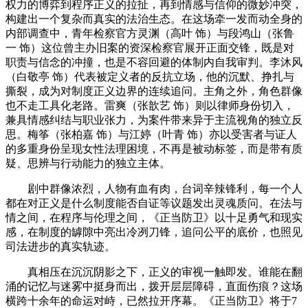
权力的博弈到程序正义的拉扯，再到情感与信仰的微妙冲突，
构建出一个复杂而真实的法治生态。在这场牵一发而动全身的
内部调查中，青年检察官方灵渊（高叶 饰）与段鸿山（张鲁
一 饰）这位曾主办旧案的资深检察官展开正面交锋，既是对
职责与信念的冲撞，也是不容回避的体制内自我审判。李沐风
（白敬亭 饰）代表被定义者的反抗立场，他的沉默、挣扎与
撕裂，成为对制度正义边界的连续追问。主角之外，角色群像
也不走工具化老路。雷爽（张歆艺 饰）则以律师身份切入，
兼具情感纠结与职业张力，为案件带来异于主流视角的独立反
思。梅筝（张柏嘉 饰）与江婷（叶青 饰）亦以受害者与证人
的多重身份呈现女性法理困境，不再是被动标签，而是带有质
疑、思辨与行动能力的独立主体。
剧中群像浓烈，人物有血有肉，台词辛辣锋利，每一个人
都在对正义是什么制度能否自证等议题发出灵魂质问。在法与
情之间，在程序与伦理之间，《正当防卫》以十足勇气和现实
感，在制度的罅隙中亮出冷冽刀锋，追问公平的底价，也照见
司法进步的真实轨迹。
真相压在沉沉阴影之下，正义的审视一触即发。谁能在翻
涌的记忆与迷雾中挺身而出，拨开层层障碍，直面伤痕？这场
横跨十余年的命运对峙，已然拉开序幕。《正当防卫》将于7