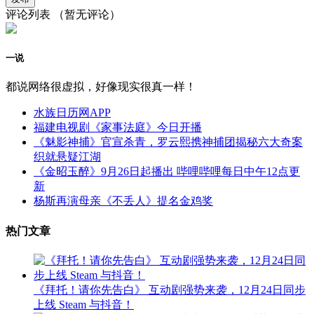
评论列表
（暂无评论）
一说
都说网络很虚拟，好像现实很真一样！
水族日历网APP
福建电视剧《家事法庭》今日开播
《魅影神捕》官宣杀青，罗云熙携神捕团揭秘六大奇案
织就悬疑江湖
《金昭玉醉》9月26日起播出 哔哩哔哩每日中午12点更
新
杨斯再演母亲《不丢人》提名金鸡奖
热门文章
《拜托！请你先告白》 互动剧强势来袭，12月24日同步
上线 Steam 与抖音！