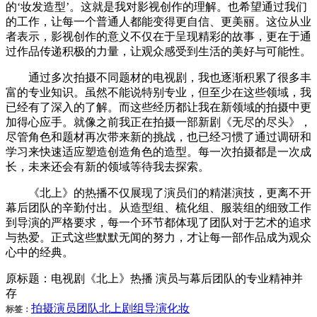
的‘妆发造型’。这就是我对影视创作的理解。也希望通过我们
的工作，让每一个普通人都能变得更自信、更美丽。这位从业
者表示，影视创作的意义不仅在于呈现精彩的故事，更在于通
过作品传递积极的力量，让观众感受到生活的美好与可能性。
通过多次拍摄不同题材的电视剧，我也逐渐积累了很多丰
富的专业知识。虽然不能说特别专业，但至少在这些领域，我
已经有了深入的了解。而这些经历都让我在新领域的拍摄中更
加得心应手。就像之前我正在拍摄一部新剧《无尽的尽头》，
尽管角色和题材再次带来新的挑战，也已经习惯了通过调研和
学习来快速适应塑造创造角色的造型。每一次拍摄都是一次成
长，未来还会有新的领域等待我去探索。
《北上》的热播不仅展现了演员们的精湛演技，更离不开
幕后团队的辛勤付出。从造型组、梳化组、服装组的细致工作
到导演的严格要求，每一个环节都体现了团队对于艺术的追求
与热爱。正式这些默默无闻的努力，才让每一部作品成为观众
心中的经典。
原标题：电视剧《北上》热播 演员与幕后团队的专业精神并
存
拍摄
演员
团队
北上
剧组
导演
化妆
标签：