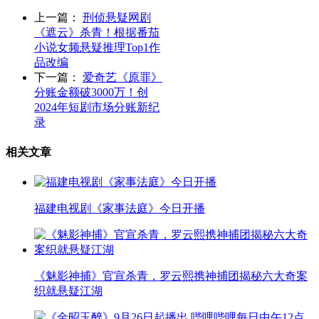
上一篇：
刑侦悬疑网剧
《遮云》杀青！根据番茄
小说女频悬疑推理Top1作
品改编
下一篇：
爱奇艺《原罪》
分账金额破3000万！创
2024年短剧市场分账新纪
录
相关文章
福建电视剧《家事法庭》今日开播
《魅影神捕》官宣杀青，罗云熙携神捕团揭秘六大奇案
织就悬疑江湖