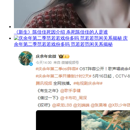
《新生》陈佳佳死因介绍 杀死陈佳佳的人是谁
庆
余年第二季范若若戏份多吗 范若若范闲关系揭秘