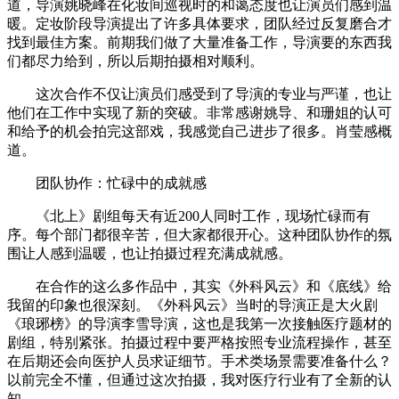
道，导演姚晓峰在化妆间巡视时的和蔼态度也让演员们感到温
暖。定妆阶段导演提出了许多具体要求，团队经过反复磨合才
找到最佳方案。前期我们做了大量准备工作，导演要的东西我
们都尽力给到，所以后期拍摄相对顺利。
这次合作不仅让演员们感受到了导演的专业与严谨，也让
他们在工作中实现了新的突破。非常感谢姚导、和珊姐的认可
和给予的机会拍完这部戏，我感觉自己进步了很多。肖莹感概
道。
团队协作：忙碌中的成就感
《北上》剧组每天有近200人同时工作，现场忙碌而有
序。每个部门都很辛苦，但大家都很开心。这种团队协作的氛
围让人感到温暖，也让拍摄过程充满成就感。
在合作的这么多作品中，其实《外科风云》和《底线》给
我留的印象也很深刻。《外科风云》当时的导演正是大火剧
《琅琊榜》的导演李雪导演，这也是我第一次接触医疗题材的
剧组，特别紧张。拍摄过程中要严格按照专业流程操作，甚至
在后期还会向医护人员求证细节。手术类场景需要准备什么？
以前完全不懂，但通过这次拍摄，我对医疗行业有了全新的认
知。