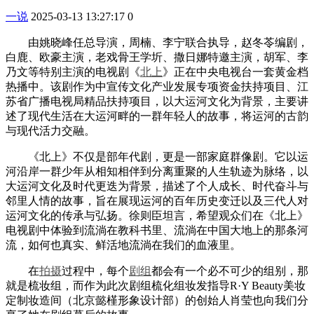
一说
2025-03-13 13:27:17
0
由姚晓峰任总导演，周楠、李宁联合执导，赵冬苓编剧，
白鹿、欧豪主演，老戏骨王学圻、撒日娜特邀主演，胡军、李
乃文等特别主演的电视剧《
北上
》正在中央电视台一套黄金档
热播中。该剧作为中宣传文化产业发展专项资金扶持项目、江
苏省广播电视局精品扶持项目，以大运河文化为背景，主要讲
述了现代生活在大运河畔的一群年轻人的故事，将运河的古韵
与现代活力交融。
《北上》不仅是部年代剧，更是一部家庭群像剧。它以运
河沿岸一群少年从相知相伴到分离重聚的人生轨迹为脉络，以
大运河文化及时代更迭为背景，描述了个人成长、时代奋斗与
邻里人情的故事，旨在展现运河的百年历史变迁以及三代人对
运河文化的传承与弘扬。徐则臣坦言，希望观众们在《北上》
电视剧中体验到流淌在教科书里、流淌在中国大地上的那条河
流，如何也真实、鲜活地流淌在我们的血液里。
在
拍摄
过程中，每个
剧组
都会有一个必不可少的组别，那
就是梳妆组，而作为此次剧组梳化组妆发指导R·Y Beauty美妆
定制妆造间（北京懿槿形象设计部）的创始人肖莹也向我们分