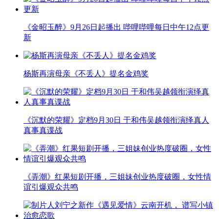
《金昭玉醉》9月26日起播出 哔哩哔哩每日中午12点更
新
杨斯再演母亲《不丢人》提名金鸡奖
《沉默的荣耀》定档9月30日 于和伟吴越领衔演绎真人
真事真谍战
《弄潮》红果短剧开播，三姐妹创业热度破圈，女性情
谊引爆观众共鸣