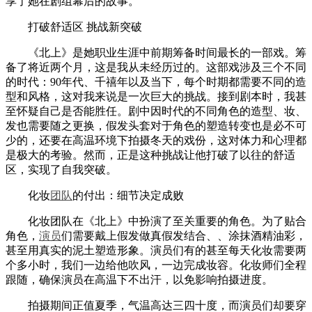
享了她在剧组幕后的故事。
打破舒适区 挑战新突破
《北上》是她职业生涯中前期筹备时间最长的一部戏。筹
备了将近两个月，这是我从未经历过的。这部戏涉及三个不同
的时代：90年代、千禧年以及当下，每个时期都需要不同的造
型和风格，这对我来说是一次巨大的挑战。接到剧本时，我甚
至怀疑自己是否能胜任。剧中因时代的不同角色的造型、妆、
发也需要随之更换，假发头套对于角色的塑造转变也是必不可
少的，还要在高温环境下拍摄冬天的戏份，这对体力和心理都
是极大的考验。然而，正是这种挑战让他打破了以往的舒适
区，实现了自我突破。
化妆
团队
的付出：细节决定成败
化妆团队在《北上》中扮演了至关重要的角色。为了贴合
角色，
演员
们需要戴上假发做真假发结合、、涂抹酒精油彩，
甚至用真实的泥土塑造形象。演员们有的甚至每天化妆需要两
个多小时，我们一边给他吹风，一边完成妆容。化妆师们全程
跟随，确保演员在高温下不出汗，以免影响拍摄进度。
拍摄期间正值夏季，气温高达三四十度，而演员们却要穿