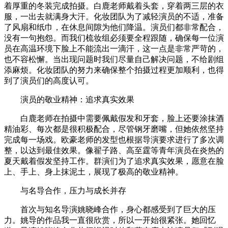
着厚重的冬装完成拍摄。白鹿老师戴着头套，穿着两三层的衣
服，一出去就满身大汗。化妆团队为了减轻演员的不适，准备
了风扇和纸巾，在休息间隙为他们降温。演员们都非常配合，
没有一句抱怨。而我们梳妆组必须要全程跟随，确保每一位演
员在高温环境下脸上不能流出一滴汗，这一点是非常严苛的，
也不容松懈。当出现问题时我们尽量自己解决问题，不给剧组
添麻烦。化妆团队的努力来确保整个拍摄过程更加顺利，也得
到了演员们的高度认可。
演员的敬业精神：追求真实效果
白鹿老师在拍摄中需要佩戴假发和牙套，脸上还要涂抹酒
精油彩、每次都是很积极配合，尽管钢牙磨嘴，但她依然坚持
完成每一场戏。欧豪老师的发型也根据导演要求进行了多次调
整，以达到最佳效果。像翟子路、高至霆等青年演员在炎热的
夏天戴着假发坚持工作。群演们为了追求真实效果，愿意在脸
上、手上、身上抹泥土，展现了极高的敬业精神。
与名导合作，压力与成长并存
首次与知名导演姚晓峰合作，身心都感受到了巨大的压
力。姚导的作品我一直很欣赏，所以一开始很紧张。她回忆