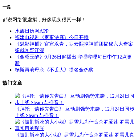
一说
都说网络很虚拟，好像现实很真一样！
水族日历网APP
福建电视剧《家事法庭》今日开播
《魅影神捕》官宣杀青，罗云熙携神捕团揭秘六大奇案
织就悬疑江湖
《金昭玉醉》9月26日起播出 哔哩哔哩每日中午12点更
新
杨斯再演母亲《不丢人》提名金鸡奖
热门文章
《拜托！请你先告白》 互动剧强势来袭，12月24日同步
上线 Steam 与抖音！
《披荆斩棘的大小姐》罗雪儿为什么杀罗爱莲 罗雪儿真